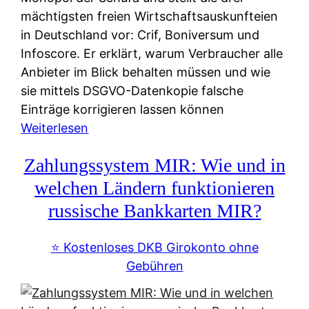
mächtigsten freien Wirtschaftsauskunfteien
in Deutschland vor: Crif, Boniversum und
Infoscore. Er erklärt, warum Verbraucher alle
Anbieter im Blick behalten müssen und wie
sie mittels DSGVO-Datenkopie falsche
Einträge korrigieren lassen können
:
Weiterlesen
S
Zahlungssystem MIR: Wie und in
c
h
welchen Ländern funktionieren
u
russische Bankkarten MIR?
f
a
⭐️ Kostenloses DKB Girokonto ohne
-
Gebühren
A
l