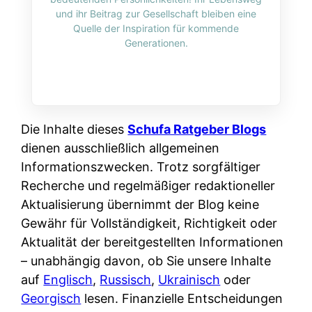
i
n
und ihr Beitrag zur Gesellschaft bleiben eine
o
n
r
l
Quelle der Inspiration für kommende
s
k
Generationen.
k
i
:
t
l
n
W
i
i
e
e
o
c
:
n
n
h
W
n
Die Inhalte dieses
Schufa Ratgeber Blogs
i
?
a
d
dienen ausschließlich allgemeinen
e
s
e
Informationszwecken. Trotz sorgfältiger
r
i
r
Recherche und regelmäßiger redaktioneller
e
s
S
Aktualisierung übernimmt der Blog keine
n
t
c
Gewähr für Vollständigkeit, Richtigkeit oder
r
w
h
Aktualität der bereitgestellten Informationen
u
i
u
– unabhängig davon, ob Sie unsere Inhalte
s
r
t
auf
Englisch
,
Russisch
,
Ukrainisch
oder
s
k
z
Georgisch
lesen. Finanzielle Entscheidungen
i
l