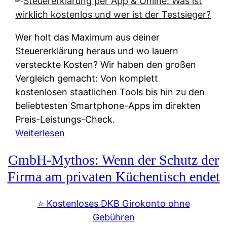
s
s
y
k
s
u
Wer holt das Maximum aus deiner
t
n
Steuererklärung heraus und wo lauern
e
f
versteckte Kosten? Wir haben den großen
m
t
Vergleich gemacht: Von komplett
M
e
kostenlosen staatlichen Tools bis hin zu den
I
i
beliebtesten Smartphone-Apps im direkten
R
e
Preis-Leistungs-Check.
:
n
:
Weiterlesen
W
:
S
i
GmbH-Mythos: Wenn der Schutz der
W
t
e
e
e
Firma am privaten Küchentisch endet
u
r
u
n
s
e
⭐️ Kostenloses DKB Girokonto ohne
d
p
r
Gebühren
i