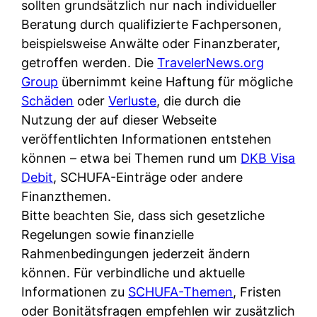
d
sollten grundsätzlich nur nach individueller
s
i
e
Beratung durch qualifizierte Fachpersonen,
c
c
r
beispielsweise Anwälte oder Finanzberater,
h
h
F
getroffen werden. Die
TravelerNews.org
e
k
i
Group
übernimmt keine Haftung für mögliche
B
o
r
Schäden
oder
Verluste
, die durch die
a
s
m
Nutzung der auf dieser Webseite
n
t
a
veröffentlichten Informationen entstehen
k
e
a
können – etwa bei Themen rund um
DKB Visa
k
n
m
Debit
, SCHUFA-Einträge oder andere
a
l
p
Finanzthemen.
r
o
r
Bitte beachten Sie, dass sich gesetzliche
t
s
i
Regelungen sowie finanzielle
e
u
v
Rahmenbedingungen jederzeit ändern
n
n
a
können. Für verbindliche und aktuelle
M
d
t
Informationen zu
SCHUFA-Themen
, Fristen
I
w
e
oder Bonitätsfragen empfehlen wir zusätzlich
R