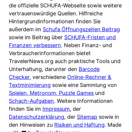
e
n
die offizielle SCHUFA-Webseite sowie weitere
?
r
K
vertrauenswürdige Quellen. Hilfreiche
i
ü
Hintergrundinformationen finden Sie
s
c
außerdem im
Schufa Öffnungszeiten Beitrag
t
h
sowie im Beitrag über
SCHUFA-Fristen und
d
e
Finanzen verbessern
. Neben Finanz- und
e
n
Verbraucherinformationen bietet
r
t
TravelerNews.org auch praktische Tools und
T
i
Unterhaltung, darunter den
Barcode
e
s
Checker
, verschiedene
Online-Rechner &
s
c
Textminimierung
sowie eine Sammlung von
t
h
Spielen, Metronom, Puzzle Games
und
s
e
Schach-Aufgaben
. Weitere Informationen
i
n
finden Sie im
Impressum
, der
e
d
Datenschutzerklärung
, der
Sitemap
sowie in
g
e
den Hinweisen zu
Risiken und Haftung
. Made
e