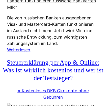
t
e
r
Die von russischen Banken ausgegebenen
n
Visa- und Mastercard-Karten funktionieren
a
im Ausland nicht mehr. Jetzt wird Mir, eine
t
russische Entwicklung, zum wichtigsten
i
Zahlungssystem im Land.
v
:
Weiterlesen
e
Z
&
Steuererklärung per App & Online:
a
f
h
Was ist wirklich kostenlos und wer ist
r
l
der Testsieger?
e
u
i
n
⭐️ Kostenloses DKB Girokonto ohne
e
g
Gebühren
A
s
u