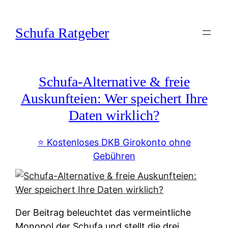
Zum
Inhalt
Schufa Ratgeber
springen
Schufa-Alternative & freie
Auskunfteien: Wer speichert Ihre
Daten wirklich?
⭐️ Kostenloses DKB Girokonto ohne
Gebühren
Der Beitrag beleuchtet das vermeintliche
Monopol der Schufa und stellt die drei