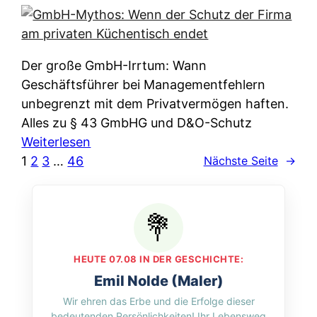
e
e
n
i
r
w
c
k
e
h
l
Der große GmbH-Irrtum: Wann
l
e
ä
Geschäftsführer bei Managementfehlern
c
r
r
unbegrenzt mit dem Privatvermögen haften.
h
t
u
Alles zu § 43 GmbHG und D&O-Schutz
e
I
n
:
Weiterlesen
n
h
g
G
1
2
3
…
46
Nächste Seite
→
L
r
p
m
ä
e
e
b
n
D
r
H
d
a
A
-
e
t
p
M
r
HEUTE 07.08 IN DER GESCHICHTE:
e
p
y
n
Emil Nolde (Maler)
n
&
t
f
Wir ehren das Erbe und die Erfolge dieser
w
O
h
u
bedeutenden Persönlichkeiten! Ihr Lebensweg