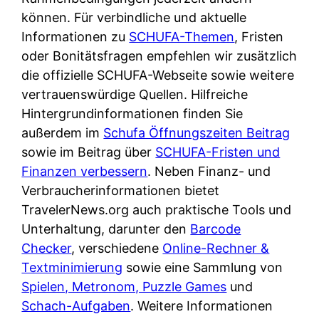
d
s
können. Für verbindliche und aktuelle
i
e
c
Informationen zu
SCHUFA-Themen
, Fristen
c
r
h
oder Bonitätsfragen empfehlen wir zusätzlich
h
F
e
die offizielle SCHUFA-Webseite sowie weitere
k
i
B
vertrauenswürdige Quellen. Hilfreiche
o
r
a
Hintergrundinformationen finden Sie
s
m
n
außerdem im
Schufa Öffnungszeiten Beitrag
t
a
k
sowie im Beitrag über
SCHUFA-Fristen und
e
a
k
Finanzen verbessern
. Neben Finanz- und
n
m
a
Verbraucherinformationen bietet
l
p
r
TravelerNews.org auch praktische Tools und
o
r
t
Unterhaltung, darunter den
Barcode
s
i
e
Checker
, verschiedene
Online-Rechner &
u
v
n
Textminimierung
sowie eine Sammlung von
n
a
M
Spielen, Metronom, Puzzle Games
und
d
t
I
Schach-Aufgaben
. Weitere Informationen
w
e
R