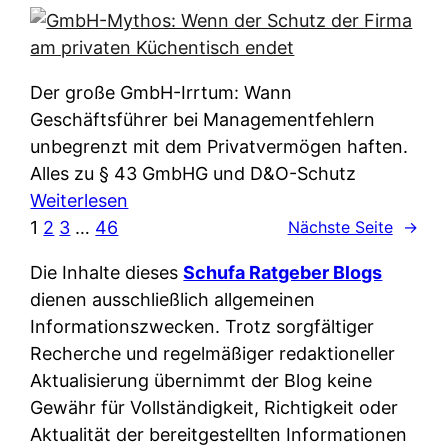
e
e
n
i
r
w
c
k
e
h
l
Der große GmbH-Irrtum: Wann
l
e
ä
Geschäftsführer bei Managementfehlern
c
r
r
unbegrenzt mit dem Privatvermögen haften.
h
t
u
Alles zu § 43 GmbHG und D&O-Schutz
e
I
n
:
Weiterlesen
n
h
g
G
1
2
3
…
46
Nächste Seite
→
L
r
p
m
ä
e
Die Inhalte dieses
Schufa Ratgeber Blogs
e
b
n
D
dienen ausschließlich allgemeinen
r
H
d
a
Informationszwecken. Trotz sorgfältiger
A
-
e
t
Recherche und regelmäßiger redaktioneller
p
M
r
e
Aktualisierung übernimmt der Blog keine
p
y
n
n
Gewähr für Vollständigkeit, Richtigkeit oder
&
t
f
w
Aktualität der bereitgestellten Informationen
O
h
u