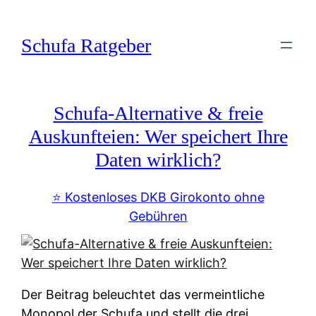
Zum
Inhalt
Schufa Ratgeber
springen
Schufa-Alternative & freie
Auskunfteien: Wer speichert Ihre
Daten wirklich?
⭐️ Kostenloses DKB Girokonto ohne
Gebühren
Der Beitrag beleuchtet das vermeintliche
Monopol der Schufa und stellt die drei