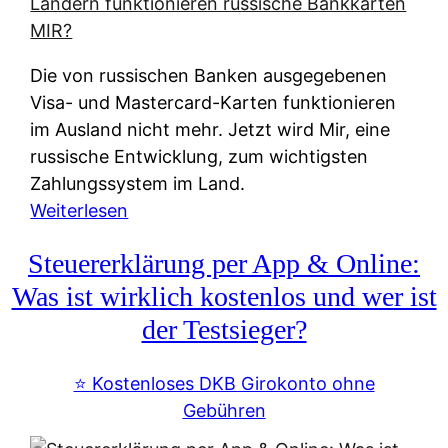
t
e
r
Die von russischen Banken ausgegebenen
n
Visa- und Mastercard-Karten funktionieren
a
im Ausland nicht mehr. Jetzt wird Mir, eine
t
russische Entwicklung, zum wichtigsten
i
Zahlungssystem im Land.
v
:
Weiterlesen
e
Z
&
Steuererklärung per App & Online:
a
f
h
Was ist wirklich kostenlos und wer ist
r
l
der Testsieger?
e
u
i
n
⭐️ Kostenloses DKB Girokonto ohne
e
g
Gebühren
A
s
u