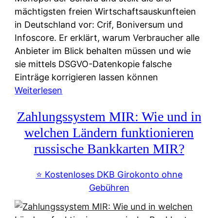
mächtigsten freien Wirtschaftsauskunfteien
in Deutschland vor: Crif, Boniversum und
Infoscore. Er erklärt, warum Verbraucher alle
Anbieter im Blick behalten müssen und wie
sie mittels DSGVO-Datenkopie falsche
Einträge korrigieren lassen können
:
Weiterlesen
S
Zahlungssystem MIR: Wie und in
c
h
welchen Ländern funktionieren
u
russische Bankkarten MIR?
f
a
⭐️ Kostenloses DKB Girokonto ohne
-
Gebühren
A
l