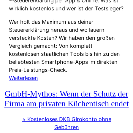
s
s
y
k
s
u
Wer holt das Maximum aus deiner
t
n
Steuererklärung heraus und wo lauern
e
f
versteckte Kosten? Wir haben den großen
m
t
Vergleich gemacht: Von komplett
M
e
kostenlosen staatlichen Tools bis hin zu den
I
i
beliebtesten Smartphone-Apps im direkten
R
e
Preis-Leistungs-Check.
:
n
:
Weiterlesen
W
:
S
i
GmbH-Mythos: Wenn der Schutz der
W
t
e
e
e
Firma am privaten Küchentisch endet
u
r
u
n
s
e
⭐️ Kostenloses DKB Girokonto ohne
d
p
r
Gebühren
i