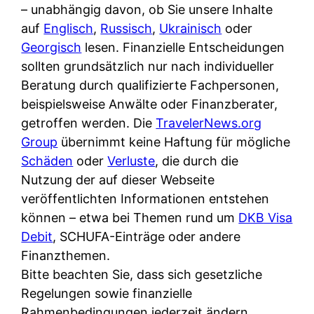
i
– unabhängig davon, ob Sie unsere Inhalte
n
o
n
r
auf
Englisch
,
Russisch
,
Ukrainisch
oder
l
s
k
k
Georgisch
lesen. Finanzielle Entscheidungen
i
:
t
l
sollten grundsätzlich nur nach individueller
n
W
i
i
Beratung durch qualifizierte Fachpersonen,
e
e
o
c
beispielsweise Anwälte oder Finanzberater,
:
n
n
h
getroffen werden. Die
TravelerNews.org
W
n
i
?
Group
übernimmt keine Haftung für mögliche
a
d
e
Schäden
oder
Verluste
, die durch die
s
e
r
Nutzung der auf dieser Webseite
i
r
e
veröffentlichten Informationen entstehen
s
S
n
können – etwa bei Themen rund um
DKB Visa
t
c
r
Debit
, SCHUFA-Einträge oder andere
w
h
u
Finanzthemen.
i
u
s
Bitte beachten Sie, dass sich gesetzliche
r
t
s
Regelungen sowie finanzielle
k
z
i
Rahmenbedingungen jederzeit ändern
l