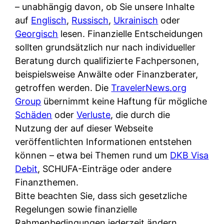
i
– unabhängig davon, ob Sie unsere Inhalte
n
o
n
r
auf
Englisch
,
Russisch
,
Ukrainisch
oder
l
s
k
k
Georgisch
lesen. Finanzielle Entscheidungen
i
:
t
l
sollten grundsätzlich nur nach individueller
n
W
i
i
Beratung durch qualifizierte Fachpersonen,
e
e
o
c
beispielsweise Anwälte oder Finanzberater,
:
n
n
h
getroffen werden. Die
TravelerNews.org
W
n
i
?
Group
übernimmt keine Haftung für mögliche
a
d
e
Schäden
oder
Verluste
, die durch die
s
e
r
Nutzung der auf dieser Webseite
i
r
e
veröffentlichten Informationen entstehen
s
S
n
können – etwa bei Themen rund um
DKB Visa
t
c
r
Debit
, SCHUFA-Einträge oder andere
w
h
u
Finanzthemen.
i
u
s
Bitte beachten Sie, dass sich gesetzliche
r
t
s
Regelungen sowie finanzielle
k
z
i
Rahmenbedingungen jederzeit ändern
l