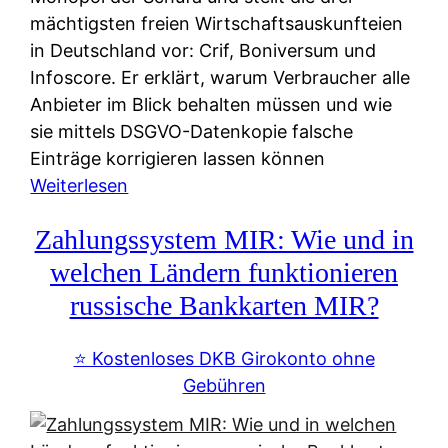
mächtigsten freien Wirtschaftsauskunfteien
in Deutschland vor: Crif, Boniversum und
Infoscore. Er erklärt, warum Verbraucher alle
Anbieter im Blick behalten müssen und wie
sie mittels DSGVO-Datenkopie falsche
Einträge korrigieren lassen können
:
Weiterlesen
S
Zahlungssystem MIR: Wie und in
c
h
welchen Ländern funktionieren
u
russische Bankkarten MIR?
f
a
⭐️ Kostenloses DKB Girokonto ohne
-
Gebühren
A
l