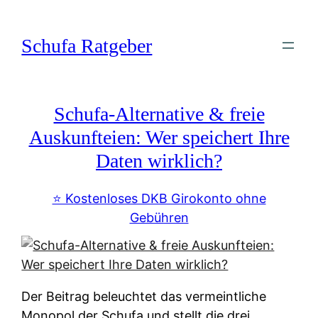
Zum
Inhalt
Schufa Ratgeber
springen
Schufa-Alternative & freie
Auskunfteien: Wer speichert Ihre
Daten wirklich?
⭐️ Kostenloses DKB Girokonto ohne
Gebühren
Der Beitrag beleuchtet das vermeintliche
Monopol der Schufa und stellt die drei