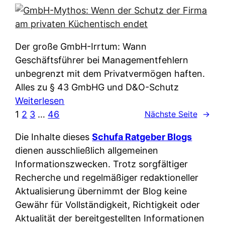
e
e
n
i
r
w
c
k
e
h
l
Der große GmbH-Irrtum: Wann
l
e
ä
Geschäftsführer bei Managementfehlern
c
r
r
unbegrenzt mit dem Privatvermögen haften.
h
t
u
Alles zu § 43 GmbHG und D&O-Schutz
e
I
n
:
Weiterlesen
n
h
g
G
1
2
3
…
46
Nächste Seite
→
L
r
p
m
ä
e
Die Inhalte dieses
Schufa Ratgeber Blogs
e
b
n
D
dienen ausschließlich allgemeinen
r
H
d
a
Informationszwecken. Trotz sorgfältiger
A
-
e
t
Recherche und regelmäßiger redaktioneller
p
M
r
e
Aktualisierung übernimmt der Blog keine
p
y
n
n
Gewähr für Vollständigkeit, Richtigkeit oder
&
t
f
w
Aktualität der bereitgestellten Informationen
O
h
u