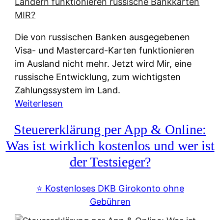
t
e
r
Die von russischen Banken ausgegebenen
n
Visa- und Mastercard-Karten funktionieren
a
im Ausland nicht mehr. Jetzt wird Mir, eine
t
russische Entwicklung, zum wichtigsten
i
Zahlungssystem im Land.
v
:
Weiterlesen
e
Z
&
Steuererklärung per App & Online:
a
f
h
Was ist wirklich kostenlos und wer ist
r
l
der Testsieger?
e
u
i
n
⭐️ Kostenloses DKB Girokonto ohne
e
g
Gebühren
A
s
u