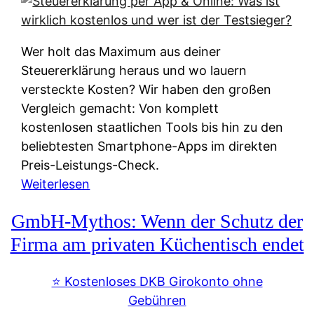
s
s
y
k
s
u
Wer holt das Maximum aus deiner
t
n
Steuererklärung heraus und wo lauern
e
f
versteckte Kosten? Wir haben den großen
m
t
Vergleich gemacht: Von komplett
M
e
kostenlosen staatlichen Tools bis hin zu den
I
i
beliebtesten Smartphone-Apps im direkten
R
e
Preis-Leistungs-Check.
:
n
:
Weiterlesen
W
:
S
i
GmbH-Mythos: Wenn der Schutz der
W
t
e
e
e
Firma am privaten Küchentisch endet
u
r
u
n
s
e
⭐️ Kostenloses DKB Girokonto ohne
d
p
r
Gebühren
i