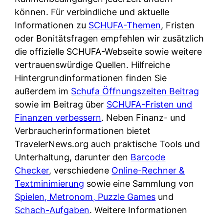
d
s
können. Für verbindliche und aktuelle
i
e
c
Informationen zu
SCHUFA-Themen
, Fristen
c
r
h
oder Bonitätsfragen empfehlen wir zusätzlich
h
F
e
die offizielle SCHUFA-Webseite sowie weitere
k
i
B
vertrauenswürdige Quellen. Hilfreiche
o
r
a
Hintergrundinformationen finden Sie
s
m
n
außerdem im
Schufa Öffnungszeiten Beitrag
t
a
k
sowie im Beitrag über
SCHUFA-Fristen und
e
a
k
Finanzen verbessern
. Neben Finanz- und
n
m
a
Verbraucherinformationen bietet
l
p
r
TravelerNews.org auch praktische Tools und
o
r
t
Unterhaltung, darunter den
Barcode
s
i
e
Checker
, verschiedene
Online-Rechner &
u
v
n
Textminimierung
sowie eine Sammlung von
n
a
M
Spielen, Metronom, Puzzle Games
und
d
t
I
Schach-Aufgaben
. Weitere Informationen
w
e
R