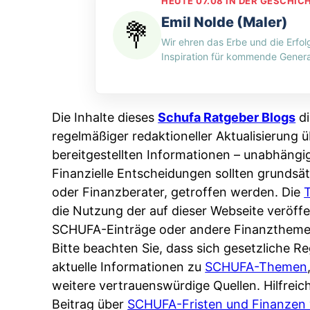
e
HEUTE 07.08 IN DER GESCHIC
H
n
d
n
Emil Nolde (Maler)
-
g
i
:
Wir ehren das Erbe und die Erfol
M
p
n
W
Inspiration für kommende Genera
y
e
w
e
t
r
e
r
h
A
l
s
Die Inhalte dieses
Schufa Ratgeber Blogs
di
o
p
c
p
regelmäßiger redaktioneller Aktualisierung ü
s
p
h
e
bereitgestellten Informationen – unabhängi
:
&
e
i
Finanzielle Entscheidungen sollten grundsät
W
O
n
c
oder Finanzberater, getroffen werden. Die
e
n
L
h
die Nutzung der auf dieser Webseite veröf
n
l
ä
e
SCHUFA-Einträge oder andere Finanztheme
n
i
n
r
Bitte beachten Sie, dass sich gesetzliche 
d
n
d
t
aktuelle Informationen zu
SCHUFA-Themen
e
e
e
I
weitere vertrauenswürdige Quellen. Hilfrei
r
:
r
h
Beitrag über
SCHUFA-Fristen und Finanzen 
S
W