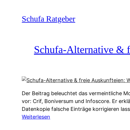
Zum
Inhalt
Schufa Ratgeber
springen
Schufa-Alternative & f
Der Beitrag beleuchtet das vermeintliche Mo
vor: Crif, Boniversum und Infoscore. Er erk
Datenkopie falsche Einträge korrigieren la
:
Weiterlesen
S