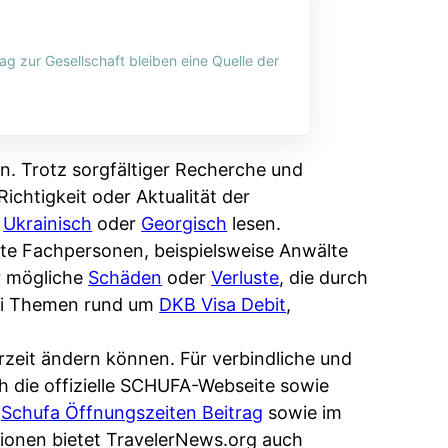
ag zur Gesellschaft bleiben eine Quelle der
n. Trotz sorgfältiger Recherche und
ichtigkeit oder Aktualität der
,
Ukrainisch
oder
Georgisch
lesen.
erte Fachpersonen, beispielsweise Anwälte
r mögliche
Schäden
oder
Verluste
, die durch
bei Themen rund um
DKB Visa Debit
,
rzeit ändern können. Für verbindliche und
ch die offizielle SCHUFA-Webseite sowie
m
Schufa Öffnungszeiten Beitrag
sowie im
ionen bietet TravelerNews.org auch