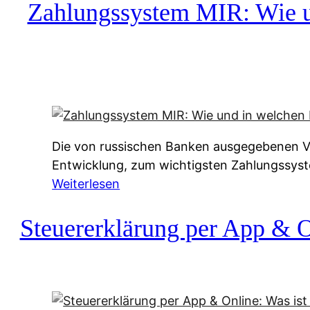
c
Zahlungssystem MIR: Wie un
h
u
f
a
-
A
l
Die von russischen Banken ausgegebenen Vis
t
Entwicklung, zum wichtigsten Zahlungssys
e
:
Weiterlesen
r
Z
n
a
Steuererklärung per App & On
a
h
t
l
i
u
v
n
e