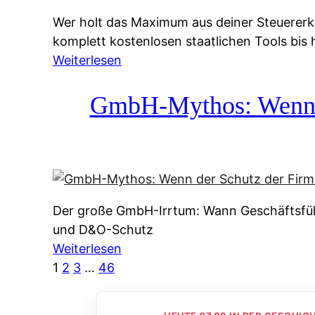
g
&
Wer holt das Maximum aus deiner Steuererk
s
f
komplett kostenlosen staatlichen Tools bis
s
r
:
Weiterlesen
y
e
S
s
i
t
GmbH-Mythos: Wenn de
t
e
e
e
A
u
m
u
e
M
s
r
I
k
e
R
u
Der große GmbH-Irrtum: Wann Geschäftsfüh
r
:
n
und D&O-Schutz
k
W
f
:
Weiterlesen
l
i
t
G
1
2
3
…
46
ä
e
e
m
r
u
i
b
u
n