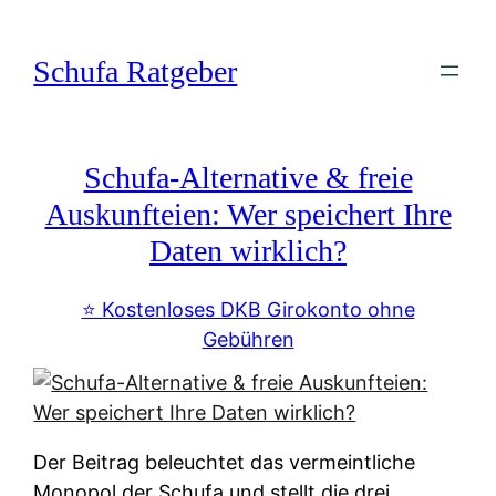
Zum
Inhalt
Schufa Ratgeber
springen
Schufa-Alternative & freie
Auskunfteien: Wer speichert Ihre
Daten wirklich?
⭐️ Kostenloses DKB Girokonto ohne
Gebühren
Der Beitrag beleuchtet das vermeintliche
Monopol der Schufa und stellt die drei