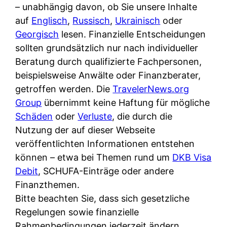
i
– unabhängig davon, ob Sie unsere Inhalte
n
o
n
r
auf
Englisch
,
Russisch
,
Ukrainisch
oder
l
s
k
k
Georgisch
lesen. Finanzielle Entscheidungen
i
:
t
l
sollten grundsätzlich nur nach individueller
n
W
i
i
Beratung durch qualifizierte Fachpersonen,
e
e
o
c
beispielsweise Anwälte oder Finanzberater,
:
n
n
h
getroffen werden. Die
TravelerNews.org
W
n
i
?
Group
übernimmt keine Haftung für mögliche
a
d
e
Schäden
oder
Verluste
, die durch die
s
e
r
Nutzung der auf dieser Webseite
i
r
e
veröffentlichten Informationen entstehen
s
S
n
können – etwa bei Themen rund um
DKB Visa
t
c
r
Debit
, SCHUFA-Einträge oder andere
w
h
u
Finanzthemen.
i
u
s
Bitte beachten Sie, dass sich gesetzliche
r
t
s
Regelungen sowie finanzielle
k
z
i
Rahmenbedingungen jederzeit ändern
l