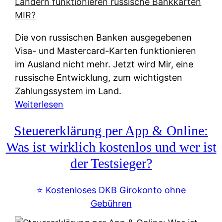
t
e
r
Die von russischen Banken ausgegebenen
n
Visa- und Mastercard-Karten funktionieren
a
im Ausland nicht mehr. Jetzt wird Mir, eine
t
russische Entwicklung, zum wichtigsten
i
Zahlungssystem im Land.
v
:
Weiterlesen
e
Z
&
Steuererklärung per App & Online:
a
f
h
Was ist wirklich kostenlos und wer ist
r
l
der Testsieger?
e
u
i
n
⭐️ Kostenloses DKB Girokonto ohne
e
g
Gebühren
A
s
u