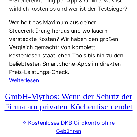
s
s
y
k
s
u
Wer holt das Maximum aus deiner
t
n
Steuererklärung heraus und wo lauern
e
f
versteckte Kosten? Wir haben den großen
m
t
Vergleich gemacht: Von komplett
M
e
kostenlosen staatlichen Tools bis hin zu den
I
i
beliebtesten Smartphone-Apps im direkten
R
e
Preis-Leistungs-Check.
:
n
:
Weiterlesen
W
:
S
i
GmbH-Mythos: Wenn der Schutz der
W
t
e
e
e
Firma am privaten Küchentisch endet
u
r
u
n
s
e
⭐️ Kostenloses DKB Girokonto ohne
d
p
r
Gebühren
i