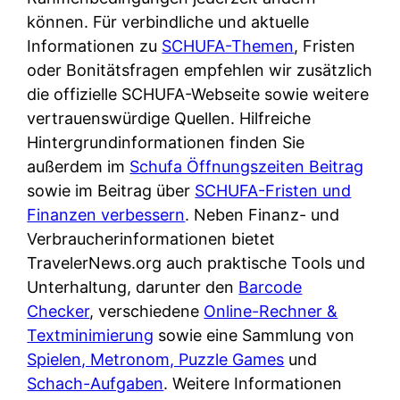
d
s
können. Für verbindliche und aktuelle
i
e
c
Informationen zu
SCHUFA-Themen
, Fristen
c
r
h
oder Bonitätsfragen empfehlen wir zusätzlich
h
F
e
die offizielle SCHUFA-Webseite sowie weitere
k
i
B
vertrauenswürdige Quellen. Hilfreiche
o
r
a
Hintergrundinformationen finden Sie
s
m
n
außerdem im
Schufa Öffnungszeiten Beitrag
t
a
k
sowie im Beitrag über
SCHUFA-Fristen und
e
a
k
Finanzen verbessern
. Neben Finanz- und
n
m
a
Verbraucherinformationen bietet
l
p
r
TravelerNews.org auch praktische Tools und
o
r
t
Unterhaltung, darunter den
Barcode
s
i
e
Checker
, verschiedene
Online-Rechner &
u
v
n
Textminimierung
sowie eine Sammlung von
n
a
M
Spielen, Metronom, Puzzle Games
und
d
t
I
Schach-Aufgaben
. Weitere Informationen
w
e
R