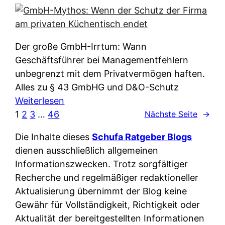
e
e
n
i
r
w
c
k
e
h
l
Der große GmbH-Irrtum: Wann
l
e
ä
Geschäftsführer bei Managementfehlern
c
r
r
unbegrenzt mit dem Privatvermögen haften.
h
t
u
Alles zu § 43 GmbHG und D&O-Schutz
e
I
n
:
Weiterlesen
n
h
g
G
1
2
3
…
46
Nächste Seite
→
L
r
p
m
ä
e
Die Inhalte dieses
Schufa Ratgeber Blogs
e
b
n
D
dienen ausschließlich allgemeinen
r
H
d
a
Informationszwecken. Trotz sorgfältiger
A
-
e
t
Recherche und regelmäßiger redaktioneller
p
M
r
e
Aktualisierung übernimmt der Blog keine
p
y
n
n
Gewähr für Vollständigkeit, Richtigkeit oder
&
t
f
w
Aktualität der bereitgestellten Informationen
O
h
u