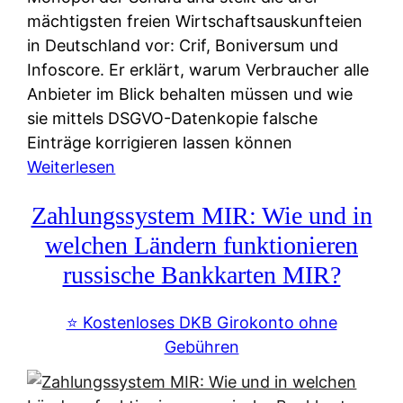
mächtigsten freien Wirtschaftsauskunfteien
in Deutschland vor: Crif, Boniversum und
Infoscore. Er erklärt, warum Verbraucher alle
Anbieter im Blick behalten müssen und wie
sie mittels DSGVO-Datenkopie falsche
Einträge korrigieren lassen können
:
Weiterlesen
S
Zahlungssystem MIR: Wie und in
c
h
welchen Ländern funktionieren
u
russische Bankkarten MIR?
f
a
⭐️ Kostenloses DKB Girokonto ohne
-
Gebühren
A
l