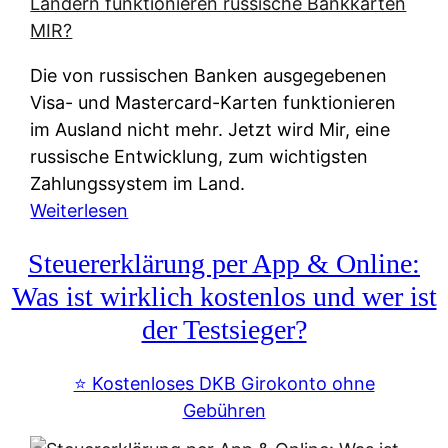
t
e
r
Die von russischen Banken ausgegebenen
n
Visa- und Mastercard-Karten funktionieren
a
im Ausland nicht mehr. Jetzt wird Mir, eine
t
russische Entwicklung, zum wichtigsten
i
Zahlungssystem im Land.
v
:
Weiterlesen
e
Z
&
Steuererklärung per App & Online:
a
f
h
Was ist wirklich kostenlos und wer ist
r
l
der Testsieger?
e
u
i
n
⭐️ Kostenloses DKB Girokonto ohne
e
g
Gebühren
A
s
u