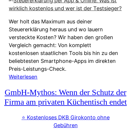
s
s
y
k
s
u
Wer holt das Maximum aus deiner
t
n
Steuererklärung heraus und wo lauern
e
f
versteckte Kosten? Wir haben den großen
m
t
Vergleich gemacht: Von komplett
M
e
kostenlosen staatlichen Tools bis hin zu den
I
i
beliebtesten Smartphone-Apps im direkten
R
e
Preis-Leistungs-Check.
:
n
:
Weiterlesen
W
:
S
i
GmbH-Mythos: Wenn der Schutz der
W
t
e
e
e
Firma am privaten Küchentisch endet
u
r
u
n
s
e
⭐️ Kostenloses DKB Girokonto ohne
d
p
r
Gebühren
i