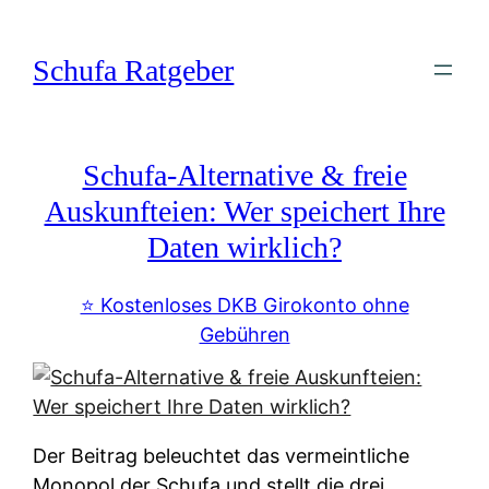
Zum
Inhalt
Schufa Ratgeber
springen
Schufa-Alternative & freie
Auskunfteien: Wer speichert Ihre
Daten wirklich?
⭐️ Kostenloses DKB Girokonto ohne
Gebühren
Der Beitrag beleuchtet das vermeintliche
Monopol der Schufa und stellt die drei