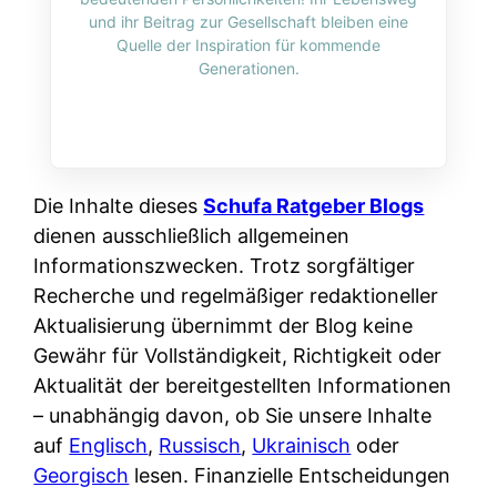
i
n
und ihr Beitrag zur Gesellschaft bleiben eine
o
n
r
l
Quelle der Inspiration für kommende
s
k
Generationen.
k
i
:
t
l
n
W
i
i
e
e
o
c
:
n
n
h
W
n
Die Inhalte dieses
Schufa Ratgeber Blogs
i
?
a
d
dienen ausschließlich allgemeinen
e
s
e
Informationszwecken. Trotz sorgfältiger
r
i
r
Recherche und regelmäßiger redaktioneller
e
s
S
Aktualisierung übernimmt der Blog keine
n
t
c
Gewähr für Vollständigkeit, Richtigkeit oder
r
w
h
Aktualität der bereitgestellten Informationen
u
i
u
– unabhängig davon, ob Sie unsere Inhalte
s
r
t
auf
Englisch
,
Russisch
,
Ukrainisch
oder
s
k
z
Georgisch
lesen. Finanzielle Entscheidungen
i
l