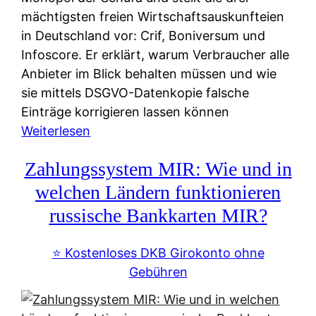
mächtigsten freien Wirtschaftsauskunfteien
in Deutschland vor: Crif, Boniversum und
Infoscore. Er erklärt, warum Verbraucher alle
Anbieter im Blick behalten müssen und wie
sie mittels DSGVO-Datenkopie falsche
Einträge korrigieren lassen können
:
Weiterlesen
S
Zahlungssystem MIR: Wie und in
c
h
welchen Ländern funktionieren
u
russische Bankkarten MIR?
f
a
⭐️ Kostenloses DKB Girokonto ohne
-
Gebühren
A
l