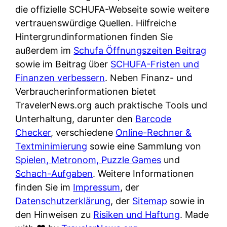
e
n
die offizielle SCHUFA-Webseite sowie weitere
?
r
K
vertrauenswürdige Quellen. Hilfreiche
i
ü
Hintergrundinformationen finden Sie
s
c
außerdem im
Schufa Öffnungszeiten Beitrag
t
h
sowie im Beitrag über
SCHUFA-Fristen und
d
e
Finanzen verbessern
. Neben Finanz- und
e
n
Verbraucherinformationen bietet
r
t
TravelerNews.org auch praktische Tools und
T
i
Unterhaltung, darunter den
Barcode
e
s
Checker
, verschiedene
Online-Rechner &
s
c
Textminimierung
sowie eine Sammlung von
t
h
Spielen, Metronom, Puzzle Games
und
s
e
Schach-Aufgaben
. Weitere Informationen
i
n
finden Sie im
Impressum
, der
e
d
Datenschutzerklärung
, der
Sitemap
sowie in
g
e
den Hinweisen zu
Risiken und Haftung
. Made
e