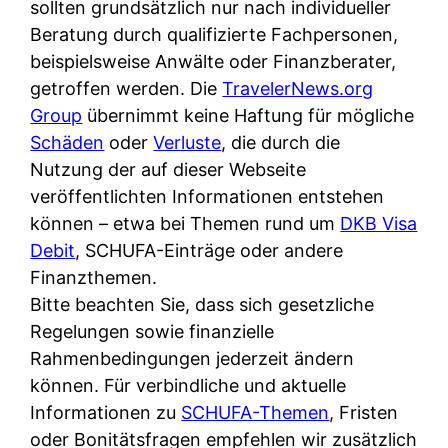
d
sollten grundsätzlich nur nach individueller
s
i
e
Beratung durch qualifizierte Fachpersonen,
c
c
r
beispielsweise Anwälte oder Finanzberater,
h
h
F
getroffen werden. Die
TravelerNews.org
e
k
i
Group
übernimmt keine Haftung für mögliche
B
o
r
Schäden
oder
Verluste
, die durch die
a
s
m
Nutzung der auf dieser Webseite
n
t
a
veröffentlichten Informationen entstehen
k
e
a
können – etwa bei Themen rund um
DKB Visa
k
n
m
Debit
, SCHUFA-Einträge oder andere
a
l
p
Finanzthemen.
r
o
r
Bitte beachten Sie, dass sich gesetzliche
t
s
i
Regelungen sowie finanzielle
e
u
v
Rahmenbedingungen jederzeit ändern
n
n
a
können. Für verbindliche und aktuelle
M
d
t
Informationen zu
SCHUFA-Themen
, Fristen
I
w
e
oder Bonitätsfragen empfehlen wir zusätzlich
R