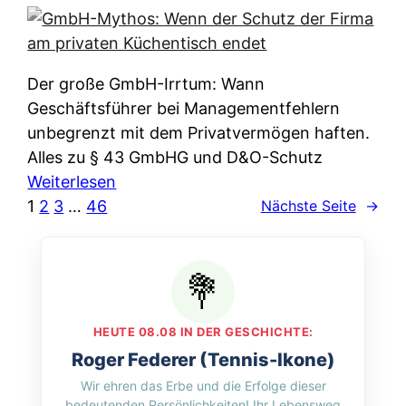
e
e
n
i
r
w
c
k
e
h
l
Der große GmbH-Irrtum: Wann
l
e
ä
Geschäftsführer bei Managementfehlern
c
r
r
unbegrenzt mit dem Privatvermögen haften.
h
t
u
Alles zu § 43 GmbHG und D&O-Schutz
e
I
n
:
Weiterlesen
n
h
g
G
1
2
3
…
46
Nächste Seite
→
L
r
p
m
ä
e
e
b
n
D
r
H
d
a
A
-
e
t
p
M
r
HEUTE 08.08 IN DER GESCHICHTE:
e
p
y
n
Roger Federer (Tennis-Ikone)
n
&
t
f
Wir ehren das Erbe und die Erfolge dieser
w
O
h
u
bedeutenden Persönlichkeiten! Ihr Lebensweg