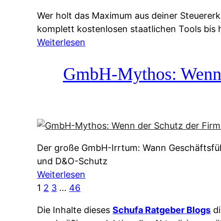
g
&
Wer holt das Maximum aus deiner Steuererk
s
f
komplett kostenlosen staatlichen Tools bis
s
r
:
Weiterlesen
y
e
S
s
i
t
GmbH-Mythos: Wenn de
t
e
e
e
A
u
m
u
e
M
s
r
I
k
e
R
u
Der große GmbH-Irrtum: Wann Geschäftsfüh
r
:
n
und D&O-Schutz
k
W
f
:
Weiterlesen
l
i
t
G
1
2
3
…
46
ä
e
e
m
r
u
i
Die Inhalte dieses
Schufa Ratgeber Blogs
di
b
u
n