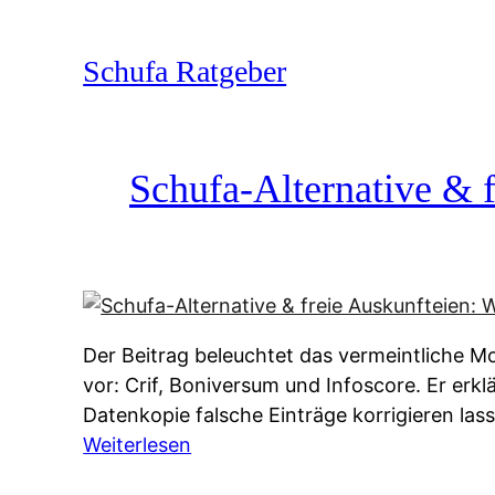
Zum
Inhalt
Schufa Ratgeber
springen
Schufa-Alternative & f
Der Beitrag beleuchtet das vermeintliche Mo
vor: Crif, Boniversum und Infoscore. Er erk
Datenkopie falsche Einträge korrigieren la
:
Weiterlesen
S