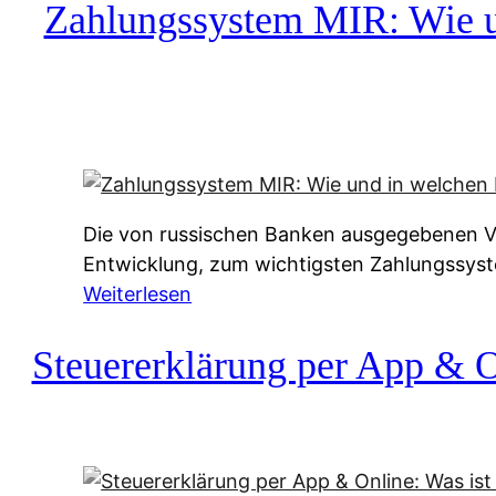
c
Zahlungssystem MIR: Wie un
h
u
f
a
-
A
l
Die von russischen Banken ausgegebenen Vis
t
Entwicklung, zum wichtigsten Zahlungssys
e
:
Weiterlesen
r
Z
n
a
Steuererklärung per App & On
a
h
t
l
i
u
v
n
e