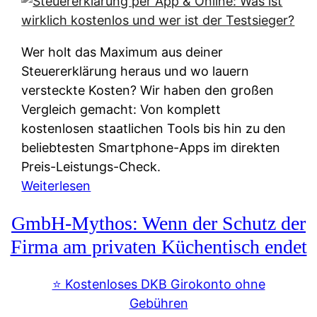
s
s
y
k
s
u
Wer holt das Maximum aus deiner
t
n
Steuererklärung heraus und wo lauern
e
f
versteckte Kosten? Wir haben den großen
m
t
Vergleich gemacht: Von komplett
M
e
kostenlosen staatlichen Tools bis hin zu den
I
i
beliebtesten Smartphone-Apps im direkten
R
e
Preis-Leistungs-Check.
:
n
:
Weiterlesen
W
:
S
i
GmbH-Mythos: Wenn der Schutz der
W
t
e
e
e
Firma am privaten Küchentisch endet
u
r
u
n
s
e
⭐️ Kostenloses DKB Girokonto ohne
d
p
r
Gebühren
i