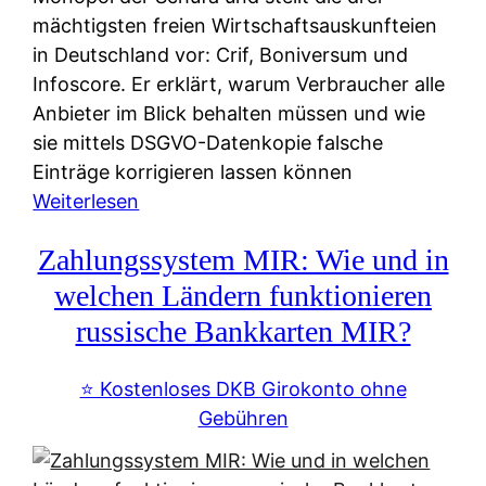
mächtigsten freien Wirtschaftsauskunfteien
in Deutschland vor: Crif, Boniversum und
Infoscore. Er erklärt, warum Verbraucher alle
Anbieter im Blick behalten müssen und wie
sie mittels DSGVO-Datenkopie falsche
Einträge korrigieren lassen können
:
Weiterlesen
S
Zahlungssystem MIR: Wie und in
c
h
welchen Ländern funktionieren
u
russische Bankkarten MIR?
f
a
⭐️ Kostenloses DKB Girokonto ohne
-
Gebühren
A
l