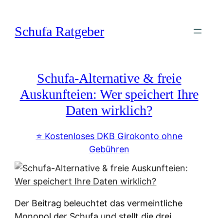
Zum
Inhalt
Schufa Ratgeber
springen
Schufa-Alternative & freie
Auskunfteien: Wer speichert Ihre
Daten wirklich?
⭐️ Kostenloses DKB Girokonto ohne
Gebühren
Der Beitrag beleuchtet das vermeintliche
Monopol der Schufa und stellt die drei