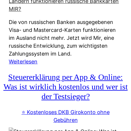
t
e
r
Die von russischen Banken ausgegebenen
n
Visa- und Mastercard-Karten funktionieren
a
im Ausland nicht mehr. Jetzt wird Mir, eine
t
russische Entwicklung, zum wichtigsten
i
Zahlungssystem im Land.
v
:
Weiterlesen
e
Z
&
Steuererklärung per App & Online:
a
f
h
Was ist wirklich kostenlos und wer ist
r
l
der Testsieger?
e
u
i
n
⭐️ Kostenloses DKB Girokonto ohne
e
g
Gebühren
A
s
u