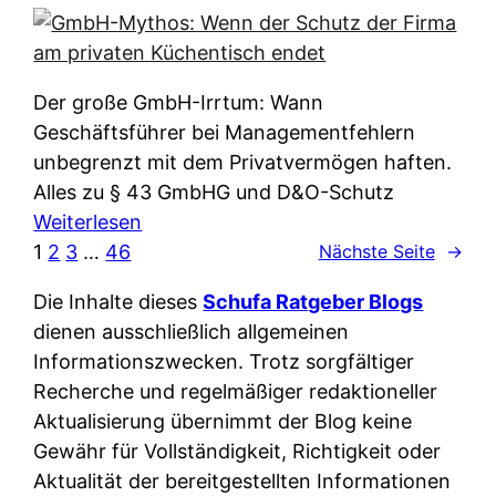
e
e
n
i
r
w
c
k
e
h
l
Der große GmbH-Irrtum: Wann
l
e
ä
Geschäftsführer bei Managementfehlern
c
r
r
unbegrenzt mit dem Privatvermögen haften.
h
t
u
Alles zu § 43 GmbHG und D&O-Schutz
e
I
n
:
Weiterlesen
n
h
g
G
1
2
3
…
46
Nächste Seite
→
L
r
p
m
ä
e
Die Inhalte dieses
Schufa Ratgeber Blogs
e
b
n
D
dienen ausschließlich allgemeinen
r
H
d
a
Informationszwecken. Trotz sorgfältiger
A
-
e
t
Recherche und regelmäßiger redaktioneller
p
M
r
e
Aktualisierung übernimmt der Blog keine
p
y
n
n
Gewähr für Vollständigkeit, Richtigkeit oder
&
t
f
w
Aktualität der bereitgestellten Informationen
O
h
u