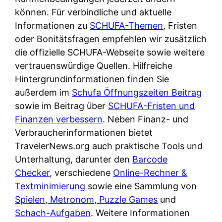
d
s
können. Für verbindliche und aktuelle
i
e
c
Informationen zu
SCHUFA-Themen
, Fristen
c
r
h
oder Bonitätsfragen empfehlen wir zusätzlich
h
F
e
die offizielle SCHUFA-Webseite sowie weitere
k
i
B
vertrauenswürdige Quellen. Hilfreiche
o
r
a
Hintergrundinformationen finden Sie
s
m
n
außerdem im
Schufa Öffnungszeiten Beitrag
t
a
k
sowie im Beitrag über
SCHUFA-Fristen und
e
a
k
Finanzen verbessern
. Neben Finanz- und
n
m
a
Verbraucherinformationen bietet
l
p
r
TravelerNews.org auch praktische Tools und
o
r
t
Unterhaltung, darunter den
Barcode
s
i
e
Checker
, verschiedene
Online-Rechner &
u
v
n
Textminimierung
sowie eine Sammlung von
n
a
M
Spielen, Metronom, Puzzle Games
und
d
t
I
Schach-Aufgaben
. Weitere Informationen
w
e
R