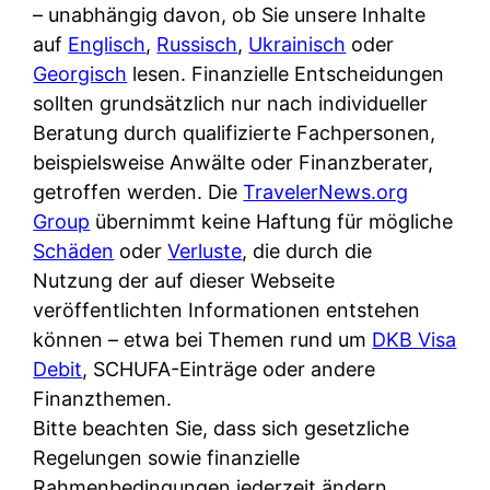
i
– unabhängig davon, ob Sie unsere Inhalte
n
o
n
r
auf
Englisch
,
Russisch
,
Ukrainisch
oder
l
s
k
k
Georgisch
lesen. Finanzielle Entscheidungen
i
:
t
l
sollten grundsätzlich nur nach individueller
n
W
i
i
Beratung durch qualifizierte Fachpersonen,
e
e
o
c
beispielsweise Anwälte oder Finanzberater,
:
n
n
h
getroffen werden. Die
TravelerNews.org
W
n
i
?
Group
übernimmt keine Haftung für mögliche
a
d
e
Schäden
oder
Verluste
, die durch die
s
e
r
Nutzung der auf dieser Webseite
i
r
e
veröffentlichten Informationen entstehen
s
S
n
können – etwa bei Themen rund um
DKB Visa
t
c
r
Debit
, SCHUFA-Einträge oder andere
w
h
u
Finanzthemen.
i
u
s
Bitte beachten Sie, dass sich gesetzliche
r
t
s
Regelungen sowie finanzielle
k
z
i
Rahmenbedingungen jederzeit ändern
l