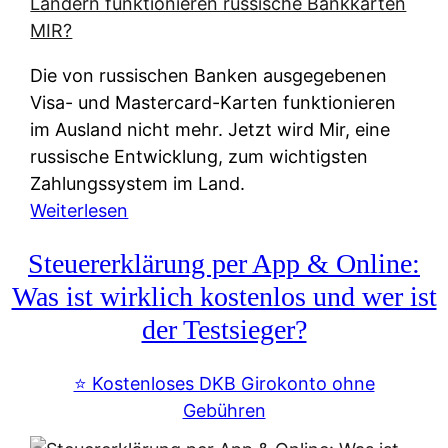
t
e
r
Die von russischen Banken ausgegebenen
n
Visa- und Mastercard-Karten funktionieren
a
im Ausland nicht mehr. Jetzt wird Mir, eine
t
russische Entwicklung, zum wichtigsten
i
Zahlungssystem im Land.
v
:
Weiterlesen
e
Z
&
Steuererklärung per App & Online:
a
f
h
Was ist wirklich kostenlos und wer ist
r
l
der Testsieger?
e
u
i
n
⭐️ Kostenloses DKB Girokonto ohne
e
g
Gebühren
A
s
u