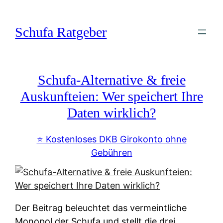
Zum
Inhalt
Schufa Ratgeber
springen
Schufa-Alternative & freie
Auskunfteien: Wer speichert Ihre
Daten wirklich?
⭐️ Kostenloses DKB Girokonto ohne
Gebühren
Der Beitrag beleuchtet das vermeintliche
Monopol der Schufa und stellt die drei