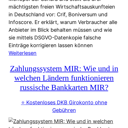
mächtigsten freien Wirtschaftsauskunfteien
in Deutschland vor: Crif, Boniversum und
Infoscore. Er erklärt, warum Verbraucher alle
Anbieter im Blick behalten müssen und wie
sie mittels DSGVO-Datenkopie falsche
Einträge korrigieren lassen können
:
Weiterlesen
S
Zahlungssystem MIR: Wie und in
c
h
welchen Ländern funktionieren
u
russische Bankkarten MIR?
f
a
⭐️ Kostenloses DKB Girokonto ohne
-
Gebühren
A
l