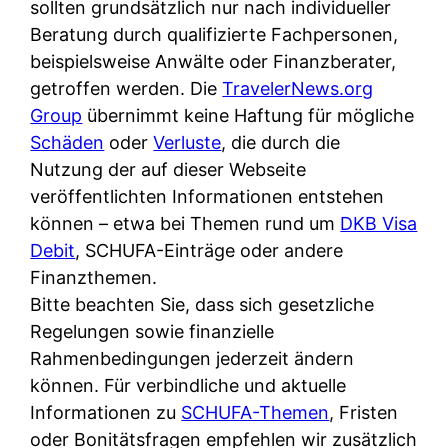
d
sollten grundsätzlich nur nach individueller
s
i
e
Beratung durch qualifizierte Fachpersonen,
c
c
r
beispielsweise Anwälte oder Finanzberater,
h
h
F
getroffen werden. Die
TravelerNews.org
e
k
i
Group
übernimmt keine Haftung für mögliche
B
o
r
Schäden
oder
Verluste
, die durch die
a
s
m
Nutzung der auf dieser Webseite
n
t
a
veröffentlichten Informationen entstehen
k
e
a
können – etwa bei Themen rund um
DKB Visa
k
n
m
Debit
, SCHUFA-Einträge oder andere
a
l
p
Finanzthemen.
r
o
r
Bitte beachten Sie, dass sich gesetzliche
t
s
i
Regelungen sowie finanzielle
e
u
v
Rahmenbedingungen jederzeit ändern
n
n
a
können. Für verbindliche und aktuelle
M
d
t
Informationen zu
SCHUFA-Themen
, Fristen
I
w
e
oder Bonitätsfragen empfehlen wir zusätzlich
R