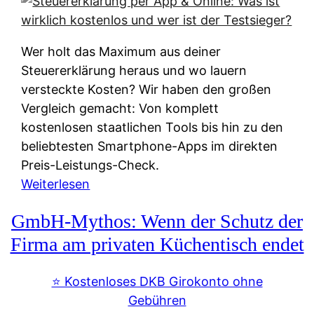
s
s
y
k
s
u
Wer holt das Maximum aus deiner
t
n
Steuererklärung heraus und wo lauern
e
f
versteckte Kosten? Wir haben den großen
m
t
Vergleich gemacht: Von komplett
M
e
kostenlosen staatlichen Tools bis hin zu den
I
i
beliebtesten Smartphone-Apps im direkten
R
e
Preis-Leistungs-Check.
:
n
:
Weiterlesen
W
:
S
i
GmbH-Mythos: Wenn der Schutz der
W
t
e
e
e
Firma am privaten Küchentisch endet
u
r
u
n
s
e
⭐️ Kostenloses DKB Girokonto ohne
d
p
r
Gebühren
i