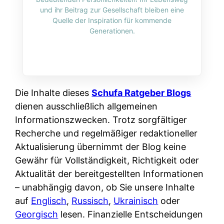
i
n
und ihr Beitrag zur Gesellschaft bleiben eine
o
n
r
l
Quelle der Inspiration für kommende
s
k
Generationen.
k
i
:
t
l
n
W
i
i
e
e
o
c
:
n
n
h
W
n
Die Inhalte dieses
Schufa Ratgeber Blogs
i
?
a
d
dienen ausschließlich allgemeinen
e
s
e
Informationszwecken. Trotz sorgfältiger
r
i
r
Recherche und regelmäßiger redaktioneller
e
s
S
Aktualisierung übernimmt der Blog keine
n
t
c
Gewähr für Vollständigkeit, Richtigkeit oder
r
w
h
Aktualität der bereitgestellten Informationen
u
i
u
– unabhängig davon, ob Sie unsere Inhalte
s
r
t
auf
Englisch
,
Russisch
,
Ukrainisch
oder
s
k
z
Georgisch
lesen. Finanzielle Entscheidungen
i
l