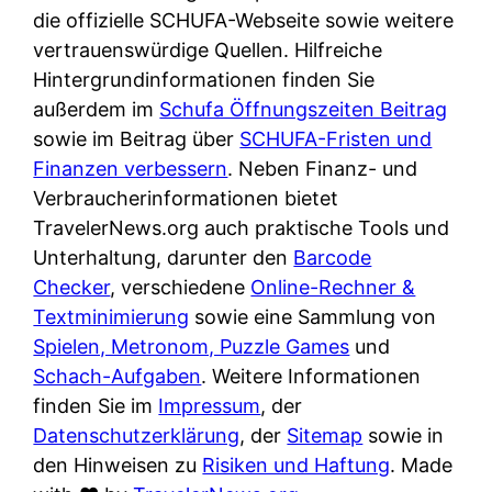
e
n
die offizielle SCHUFA-Webseite sowie weitere
?
r
K
vertrauenswürdige Quellen. Hilfreiche
i
ü
Hintergrundinformationen finden Sie
s
c
außerdem im
Schufa Öffnungszeiten Beitrag
t
h
sowie im Beitrag über
SCHUFA-Fristen und
d
e
Finanzen verbessern
. Neben Finanz- und
e
n
Verbraucherinformationen bietet
r
t
TravelerNews.org auch praktische Tools und
T
i
Unterhaltung, darunter den
Barcode
e
s
Checker
, verschiedene
Online-Rechner &
s
c
Textminimierung
sowie eine Sammlung von
t
h
Spielen, Metronom, Puzzle Games
und
s
e
Schach-Aufgaben
. Weitere Informationen
i
n
finden Sie im
Impressum
, der
e
d
Datenschutzerklärung
, der
Sitemap
sowie in
g
e
den Hinweisen zu
Risiken und Haftung
. Made
e