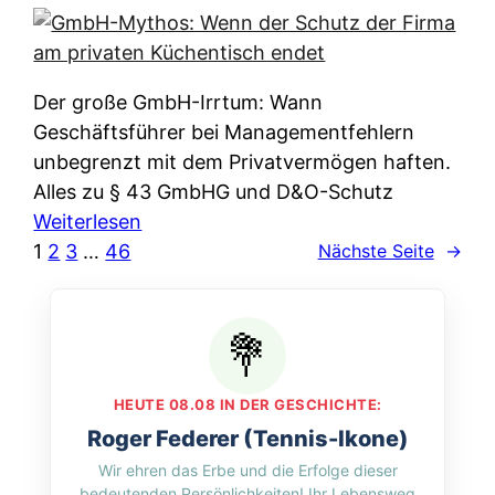
e
e
n
i
r
w
c
k
e
h
l
Der große GmbH-Irrtum: Wann
l
e
ä
Geschäftsführer bei Managementfehlern
c
r
r
unbegrenzt mit dem Privatvermögen haften.
h
t
u
Alles zu § 43 GmbHG und D&O-Schutz
e
I
n
:
Weiterlesen
n
h
g
G
1
2
3
…
46
Nächste Seite
→
L
r
p
m
ä
e
e
b
n
D
r
H
d
a
A
-
e
t
p
M
r
HEUTE 08.08 IN DER GESCHICHTE:
e
p
y
n
Roger Federer (Tennis-Ikone)
n
&
t
f
Wir ehren das Erbe und die Erfolge dieser
w
O
h
u
bedeutenden Persönlichkeiten! Ihr Lebensweg