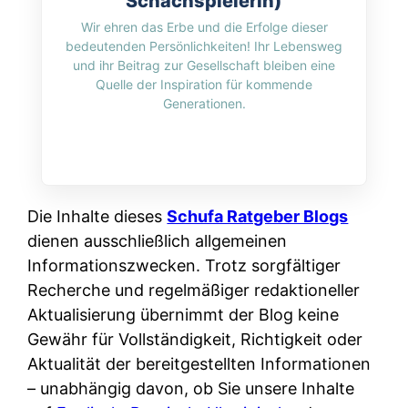
Schachspielerin)
i
n
o
n
Wir ehren das Erbe und die Erfolge dieser
r
l
s
bedeutenden Persönlichkeiten! Ihr Lebensweg
k
k
i
und ihr Beitrag zur Gesellschaft bleiben eine
:
t
l
Quelle der Inspiration für kommende
n
W
i
Generationen.
i
e
e
o
c
:
n
n
h
W
n
i
?
a
d
e
s
Die Inhalte dieses
e
Schufa Ratgeber Blogs
r
i
dienen ausschließlich allgemeinen
r
e
s
Informationszwecken. Trotz sorgfältiger
S
n
t
Recherche und regelmäßiger redaktioneller
c
r
w
Aktualisierung übernimmt der Blog keine
h
u
i
Gewähr für Vollständigkeit, Richtigkeit oder
u
s
r
Aktualität der bereitgestellten Informationen
t
s
k
– unabhängig davon, ob Sie unsere Inhalte
z
i
l