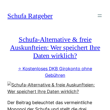
Zum
Inhalt
Schufa Ratgeber
springen
Schufa-Alternative & freie
Auskunfteien: Wer speichert Ihre
Daten wirklich?
⭐️ Kostenloses DKB Girokonto ohne
Gebühren
Der Beitrag beleuchtet das vermeintliche
Monopol der Schufa und stellt die drei