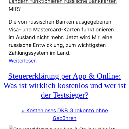
t
e
r
Die von russischen Banken ausgegebenen
n
Visa- und Mastercard-Karten funktionieren
a
im Ausland nicht mehr. Jetzt wird Mir, eine
t
russische Entwicklung, zum wichtigsten
i
Zahlungssystem im Land.
v
:
Weiterlesen
e
Z
&
Steuererklärung per App & Online:
a
f
h
Was ist wirklich kostenlos und wer ist
r
l
der Testsieger?
e
u
i
n
⭐️ Kostenloses DKB Girokonto ohne
e
g
Gebühren
A
s
u