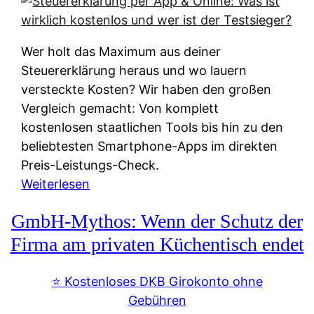
s
s
y
k
s
u
Wer holt das Maximum aus deiner
t
n
Steuererklärung heraus und wo lauern
e
f
versteckte Kosten? Wir haben den großen
m
t
Vergleich gemacht: Von komplett
M
e
kostenlosen staatlichen Tools bis hin zu den
I
i
beliebtesten Smartphone-Apps im direkten
R
e
Preis-Leistungs-Check.
:
n
:
Weiterlesen
W
:
S
i
GmbH-Mythos: Wenn der Schutz der
W
t
e
e
e
Firma am privaten Küchentisch endet
u
r
u
n
s
e
⭐️ Kostenloses DKB Girokonto ohne
d
p
r
Gebühren
i