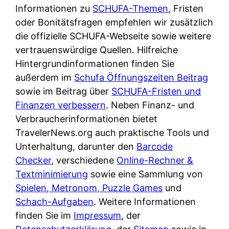
e
Informationen zu
n
SCHUFA-Themen
, Fristen
?
r
oder Bonitätsfragen empfehlen wir zusätzlich
K
i
die offizielle SCHUFA-Webseite sowie weitere
ü
s
vertrauenswürdige Quellen. Hilfreiche
c
t
Hintergrundinformationen finden Sie
h
d
außerdem im
e
Schufa Öffnungszeiten Beitrag
e
sowie im Beitrag über
n
SCHUFA-Fristen und
r
Finanzen verbessern
t
. Neben Finanz- und
T
Verbraucherinformationen bietet
i
e
TravelerNews.org auch praktische Tools und
s
s
Unterhaltung, darunter den
c
Barcode
t
Checker
, verschiedene
h
Online-Rechner &
s
Textminimierung
e
sowie eine Sammlung von
i
Spielen, Metronom, Puzzle Games
n
und
e
Schach-Aufgaben
d
. Weitere Informationen
g
finden Sie im
e
Impressum
, der
e