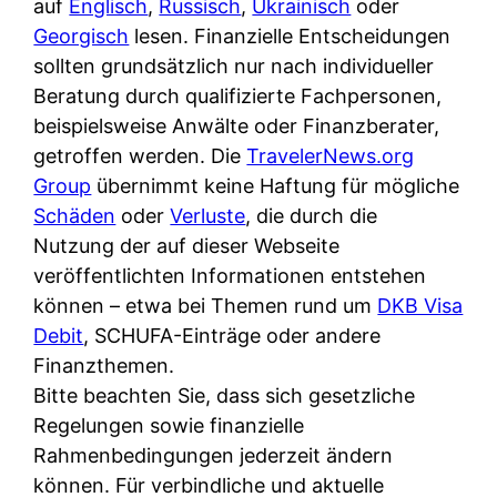
auf
Englisch
d
,
Russisch
,
Ukrainisch
oder
s
i
Georgisch
lesen. Finanzielle Entscheidungen
e
c
c
sollten grundsätzlich nur nach individueller
r
h
h
Beratung durch qualifizierte Fachpersonen,
F
e
k
beispielsweise Anwälte oder Finanzberater,
i
B
o
getroffen werden. Die
r
TravelerNews.org
a
s
Group
übernimmt keine Haftung für mögliche
m
n
t
Schäden
oder
a
Verluste
, die durch die
k
e
Nutzung der auf dieser Webseite
a
k
n
veröffentlichten Informationen entstehen
m
a
l
können – etwa bei Themen rund um
p
DKB Visa
r
o
Debit
, SCHUFA-Einträge oder andere
r
t
s
Finanzthemen.
i
e
u
Bitte beachten Sie, dass sich gesetzliche
v
n
n
Regelungen sowie finanzielle
a
M
d
Rahmenbedingungen jederzeit ändern
t
I
w
können. Für verbindliche und aktuelle
e
R