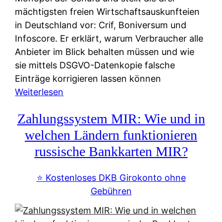
mächtigsten freien Wirtschaftsauskunfteien
in Deutschland vor: Crif, Boniversum und
Infoscore. Er erklärt, warum Verbraucher alle
Anbieter im Blick behalten müssen und wie
sie mittels DSGVO-Datenkopie falsche
Einträge korrigieren lassen können
:
Weiterlesen
S
Zahlungssystem MIR: Wie und in
c
h
welchen Ländern funktionieren
u
russische Bankkarten MIR?
f
a
⭐️ Kostenloses DKB Girokonto ohne
-
Gebühren
A
l