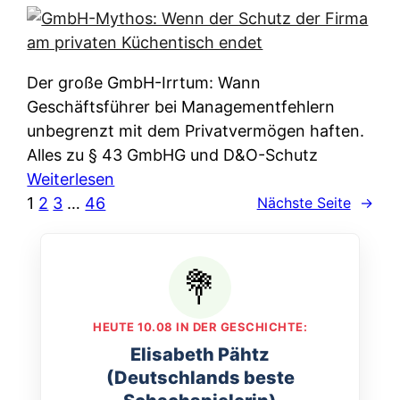
e
e
n
i
r
w
c
k
e
h
l
Der große GmbH-Irrtum: Wann
l
e
ä
Geschäftsführer bei Managementfehlern
c
r
r
unbegrenzt mit dem Privatvermögen haften.
h
t
u
Alles zu § 43 GmbHG und D&O-Schutz
e
I
n
:
Weiterlesen
n
h
g
G
1
2
3
…
46
Nächste Seite
→
L
r
p
m
ä
e
e
b
n
D
r
H
d
a
A
-
e
t
p
M
r
HEUTE 10.08 IN DER GESCHICHTE:
e
p
y
n
Elisabeth Pähtz
n
&
t
f
(Deutschlands beste
w
O
h
u