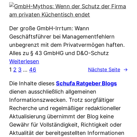
e
e
n
i
r
w
c
k
e
h
l
Der große GmbH-Irrtum: Wann
l
e
ä
Geschäftsführer bei Managementfehlern
c
r
r
unbegrenzt mit dem Privatvermögen haften.
h
t
u
Alles zu § 43 GmbHG und D&O-Schutz
e
I
n
:
Weiterlesen
n
h
g
G
1
2
3
…
46
Nächste Seite
→
L
r
p
m
ä
e
Die Inhalte dieses
Schufa Ratgeber Blogs
e
b
n
D
dienen ausschließlich allgemeinen
r
H
d
a
Informationszwecken. Trotz sorgfältiger
A
-
e
t
Recherche und regelmäßiger redaktioneller
p
M
r
e
Aktualisierung übernimmt der Blog keine
p
y
n
n
Gewähr für Vollständigkeit, Richtigkeit oder
&
t
f
w
Aktualität der bereitgestellten Informationen
O
h
u