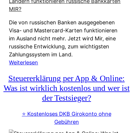
t
e
r
Die von russischen Banken ausgegebenen
n
Visa- und Mastercard-Karten funktionieren
a
im Ausland nicht mehr. Jetzt wird Mir, eine
t
russische Entwicklung, zum wichtigsten
i
Zahlungssystem im Land.
v
:
Weiterlesen
e
Z
&
Steuererklärung per App & Online:
a
f
h
Was ist wirklich kostenlos und wer ist
r
l
der Testsieger?
e
u
i
n
⭐️ Kostenloses DKB Girokonto ohne
e
g
Gebühren
A
s
u