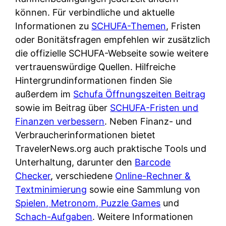
d
s
können. Für verbindliche und aktuelle
i
e
c
Informationen zu
SCHUFA-Themen
, Fristen
c
r
h
oder Bonitätsfragen empfehlen wir zusätzlich
h
F
e
die offizielle SCHUFA-Webseite sowie weitere
k
i
B
vertrauenswürdige Quellen. Hilfreiche
o
r
a
Hintergrundinformationen finden Sie
s
m
n
außerdem im
Schufa Öffnungszeiten Beitrag
t
a
k
sowie im Beitrag über
SCHUFA-Fristen und
e
a
k
Finanzen verbessern
. Neben Finanz- und
n
m
a
Verbraucherinformationen bietet
l
p
r
TravelerNews.org auch praktische Tools und
o
r
t
Unterhaltung, darunter den
Barcode
s
i
e
Checker
, verschiedene
Online-Rechner &
u
v
n
Textminimierung
sowie eine Sammlung von
n
a
M
Spielen, Metronom, Puzzle Games
und
d
t
I
Schach-Aufgaben
. Weitere Informationen
w
e
R