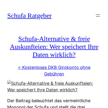
Zum
Inhalt
Schufa Ratgeber
springen
Schufa-Alternative & freie
Auskunfteien: Wer speichert Ihre
Daten wirklich?
⭐️ Kostenloses DKB Girokonto ohne
Gebühren
Der Beitrag beleuchtet das vermeintliche
Monopol der Schufa und stellt die drei