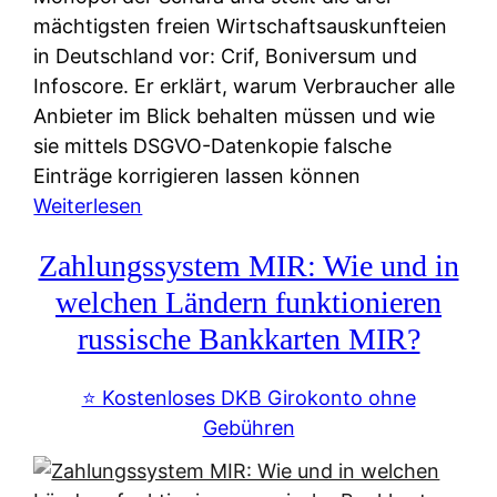
mächtigsten freien Wirtschaftsauskunfteien
in Deutschland vor: Crif, Boniversum und
Infoscore. Er erklärt, warum Verbraucher alle
Anbieter im Blick behalten müssen und wie
sie mittels DSGVO-Datenkopie falsche
Einträge korrigieren lassen können
:
Weiterlesen
S
Zahlungssystem MIR: Wie und in
c
h
welchen Ländern funktionieren
u
russische Bankkarten MIR?
f
a
⭐️ Kostenloses DKB Girokonto ohne
-
Gebühren
A
l