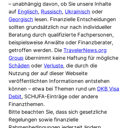
i
– unabhängig davon, ob Sie unsere Inhalte
n
o
n
r
auf
Englisch
,
Russisch
,
Ukrainisch
oder
l
s
k
k
Georgisch
lesen. Finanzielle Entscheidungen
i
:
t
l
sollten grundsätzlich nur nach individueller
n
W
i
i
Beratung durch qualifizierte Fachpersonen,
e
e
o
c
beispielsweise Anwälte oder Finanzberater,
:
n
n
h
getroffen werden. Die
TravelerNews.org
W
n
i
?
Group
übernimmt keine Haftung für mögliche
a
d
e
Schäden
oder
Verluste
, die durch die
s
e
r
Nutzung der auf dieser Webseite
i
r
e
veröffentlichten Informationen entstehen
s
S
n
können – etwa bei Themen rund um
DKB Visa
t
c
r
Debit
, SCHUFA-Einträge oder andere
w
h
u
Finanzthemen.
i
u
s
Bitte beachten Sie, dass sich gesetzliche
r
t
s
Regelungen sowie finanzielle
k
z
i
Rahmenbedingungen jederzeit ändern
l