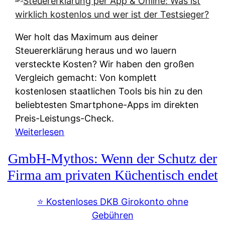
s
s
y
k
s
u
Wer holt das Maximum aus deiner
t
n
Steuererklärung heraus und wo lauern
e
f
versteckte Kosten? Wir haben den großen
m
t
Vergleich gemacht: Von komplett
M
e
kostenlosen staatlichen Tools bis hin zu den
I
i
beliebtesten Smartphone-Apps im direkten
R
e
Preis-Leistungs-Check.
:
n
:
Weiterlesen
W
:
S
i
GmbH-Mythos: Wenn der Schutz der
W
t
e
e
e
Firma am privaten Küchentisch endet
u
r
u
n
s
e
⭐️ Kostenloses DKB Girokonto ohne
d
p
r
Gebühren
i