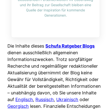
i
n
und ihr Beitrag zur Gesellschaft bleiben eine
o
n
r
l
Quelle der Inspiration für kommende
s
k
Generationen.
k
i
:
t
l
n
W
i
i
e
e
o
c
:
n
n
h
W
n
Die Inhalte dieses
Schufa Ratgeber Blogs
i
?
a
d
dienen ausschließlich allgemeinen
e
s
e
Informationszwecken. Trotz sorgfältiger
r
i
r
Recherche und regelmäßiger redaktioneller
e
s
S
Aktualisierung übernimmt der Blog keine
n
t
c
Gewähr für Vollständigkeit, Richtigkeit oder
r
w
h
Aktualität der bereitgestellten Informationen
u
i
u
– unabhängig davon, ob Sie unsere Inhalte
s
r
t
auf
Englisch
,
Russisch
,
Ukrainisch
oder
s
k
z
Georgisch
lesen. Finanzielle Entscheidungen
i
l