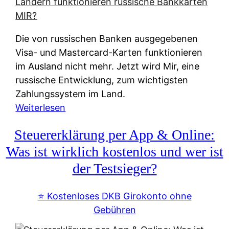
t
e
r
Die von russischen Banken ausgegebenen
n
Visa- und Mastercard-Karten funktionieren
a
im Ausland nicht mehr. Jetzt wird Mir, eine
t
russische Entwicklung, zum wichtigsten
i
Zahlungssystem im Land.
v
:
Weiterlesen
e
Z
&
Steuererklärung per App & Online:
a
f
h
Was ist wirklich kostenlos und wer ist
r
l
der Testsieger?
e
u
i
n
⭐️ Kostenloses DKB Girokonto ohne
e
g
Gebühren
A
s
u