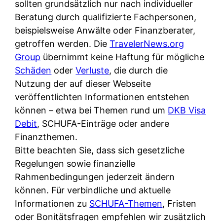
d
sollten grundsätzlich nur nach individueller
s
i
e
Beratung durch qualifizierte Fachpersonen,
c
c
r
beispielsweise Anwälte oder Finanzberater,
h
h
F
getroffen werden. Die
TravelerNews.org
e
k
i
Group
übernimmt keine Haftung für mögliche
B
o
r
Schäden
oder
Verluste
, die durch die
a
s
m
Nutzung der auf dieser Webseite
n
t
a
veröffentlichten Informationen entstehen
k
e
a
können – etwa bei Themen rund um
DKB Visa
k
n
m
Debit
, SCHUFA-Einträge oder andere
a
l
p
Finanzthemen.
r
o
r
Bitte beachten Sie, dass sich gesetzliche
t
s
i
Regelungen sowie finanzielle
e
u
v
Rahmenbedingungen jederzeit ändern
n
n
a
können. Für verbindliche und aktuelle
M
d
t
Informationen zu
SCHUFA-Themen
, Fristen
I
w
e
oder Bonitätsfragen empfehlen wir zusätzlich
R