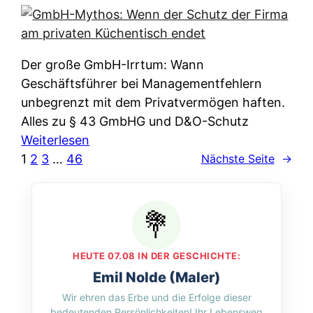
e
e
n
i
r
w
c
k
e
h
l
Der große GmbH-Irrtum: Wann
l
e
ä
Geschäftsführer bei Managementfehlern
c
r
r
unbegrenzt mit dem Privatvermögen haften.
h
t
u
Alles zu § 43 GmbHG und D&O-Schutz
e
I
n
:
Weiterlesen
n
h
g
G
1
2
3
…
46
Nächste Seite
→
L
r
p
m
ä
e
e
b
n
D
r
H
d
a
A
-
e
t
p
M
r
HEUTE 07.08 IN DER GESCHICHTE:
e
p
y
n
Emil Nolde (Maler)
n
&
t
f
Wir ehren das Erbe und die Erfolge dieser
w
O
h
u
bedeutenden Persönlichkeiten! Ihr Lebensweg