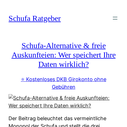
Zum
Inhalt
Schufa Ratgeber
springen
Schufa-Alternative & freie
Auskunfteien: Wer speichert Ihre
Daten wirklich?
⭐️ Kostenloses DKB Girokonto ohne
Gebühren
Der Beitrag beleuchtet das vermeintliche
Monopol der Schufa und stellt die drei