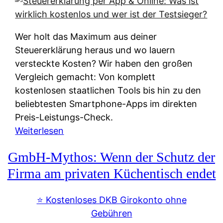
s
s
y
k
s
u
Wer holt das Maximum aus deiner
t
n
Steuererklärung heraus und wo lauern
e
f
versteckte Kosten? Wir haben den großen
m
t
Vergleich gemacht: Von komplett
M
e
kostenlosen staatlichen Tools bis hin zu den
I
i
beliebtesten Smartphone-Apps im direkten
R
e
Preis-Leistungs-Check.
:
n
:
Weiterlesen
W
:
S
i
GmbH-Mythos: Wenn der Schutz der
W
t
e
e
e
Firma am privaten Küchentisch endet
u
r
u
n
s
e
⭐️ Kostenloses DKB Girokonto ohne
d
p
r
Gebühren
i