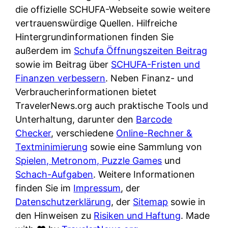
e
n
die offizielle SCHUFA-Webseite sowie weitere
?
r
K
vertrauenswürdige Quellen. Hilfreiche
i
ü
Hintergrundinformationen finden Sie
s
c
außerdem im
Schufa Öffnungszeiten Beitrag
t
h
sowie im Beitrag über
SCHUFA-Fristen und
d
e
Finanzen verbessern
. Neben Finanz- und
e
n
Verbraucherinformationen bietet
r
t
TravelerNews.org auch praktische Tools und
T
i
Unterhaltung, darunter den
Barcode
e
s
Checker
, verschiedene
Online-Rechner &
s
c
Textminimierung
sowie eine Sammlung von
t
h
Spielen, Metronom, Puzzle Games
und
s
e
Schach-Aufgaben
. Weitere Informationen
i
n
finden Sie im
Impressum
, der
e
d
Datenschutzerklärung
, der
Sitemap
sowie in
g
e
den Hinweisen zu
Risiken und Haftung
. Made
e