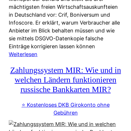
mächtigsten freien Wirtschaftsauskunfteien
in Deutschland vor: Crif, Boniversum und
Infoscore. Er erklärt, warum Verbraucher alle
Anbieter im Blick behalten müssen und wie
sie mittels DSGVO-Datenkopie falsche
Einträge korrigieren lassen können
:
Weiterlesen
S
Zahlungssystem MIR: Wie und in
c
h
welchen Ländern funktionieren
u
russische Bankkarten MIR?
f
a
⭐️ Kostenloses DKB Girokonto ohne
-
Gebühren
A
l