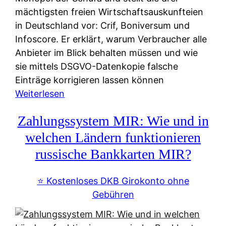
mächtigsten freien Wirtschaftsauskunfteien
in Deutschland vor: Crif, Boniversum und
Infoscore. Er erklärt, warum Verbraucher alle
Anbieter im Blick behalten müssen und wie
sie mittels DSGVO-Datenkopie falsche
Einträge korrigieren lassen können
:
Weiterlesen
S
Zahlungssystem MIR: Wie und in
c
h
welchen Ländern funktionieren
u
russische Bankkarten MIR?
f
a
⭐️ Kostenloses DKB Girokonto ohne
-
Gebühren
A
l