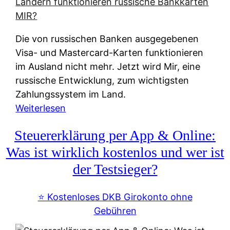
t
e
r
Die von russischen Banken ausgegebenen
n
Visa- und Mastercard-Karten funktionieren
a
im Ausland nicht mehr. Jetzt wird Mir, eine
t
russische Entwicklung, zum wichtigsten
i
Zahlungssystem im Land.
v
:
Weiterlesen
e
Z
&
Steuererklärung per App & Online:
a
f
h
Was ist wirklich kostenlos und wer ist
r
l
der Testsieger?
e
u
i
n
⭐️ Kostenloses DKB Girokonto ohne
e
g
Gebühren
A
s
u