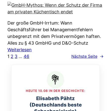
e
e
n
i
r
w
c
k
e
h
l
Der große GmbH-Irrtum: Wann
l
e
ä
Geschäftsführer bei Managementfehlern
c
r
r
unbegrenzt mit dem Privatvermögen haften.
h
t
u
Alles zu § 43 GmbHG und D&O-Schutz
e
I
n
:
Weiterlesen
n
h
g
G
1
2
3
…
46
Nächste Seite
→
L
r
p
m
ä
e
e
b
n
D
r
H
d
a
A
-
e
t
p
M
r
HEUTE 10.08 IN DER GESCHICHTE:
e
p
y
n
Elisabeth Pähtz
n
&
t
f
(Deutschlands beste
w
O
h
u