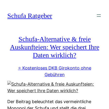
Zum
Inhalt
Schufa Ratgeber
springen
Schufa-Alternative & freie
Auskunfteien: Wer speichert Ihre
Daten wirklich?
⭐️ Kostenloses DKB Girokonto ohne
Gebühren
Der Beitrag beleuchtet das vermeintliche
Monopol der Schufa und stellt die drei