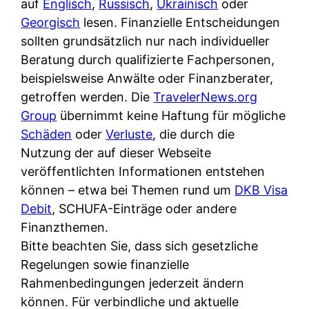
auf
Englisch
d
,
Russisch
,
Ukrainisch
oder
s
i
Georgisch
lesen. Finanzielle Entscheidungen
e
c
c
sollten grundsätzlich nur nach individueller
r
h
h
Beratung durch qualifizierte Fachpersonen,
F
e
k
beispielsweise Anwälte oder Finanzberater,
i
B
o
getroffen werden. Die
r
TravelerNews.org
a
s
Group
übernimmt keine Haftung für mögliche
m
n
t
Schäden
oder
a
Verluste
, die durch die
k
e
Nutzung der auf dieser Webseite
a
k
n
veröffentlichten Informationen entstehen
m
a
l
können – etwa bei Themen rund um
p
DKB Visa
r
o
Debit
, SCHUFA-Einträge oder andere
r
t
s
Finanzthemen.
i
e
u
Bitte beachten Sie, dass sich gesetzliche
v
n
n
Regelungen sowie finanzielle
a
M
d
Rahmenbedingungen jederzeit ändern
t
I
w
können. Für verbindliche und aktuelle
e
R