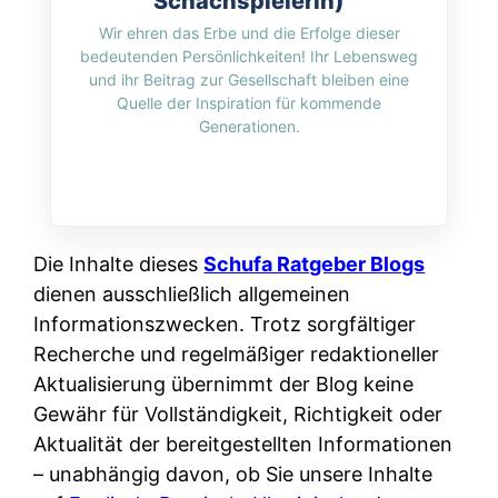
Schachspielerin)
i
n
o
n
Wir ehren das Erbe und die Erfolge dieser
r
l
s
bedeutenden Persönlichkeiten! Ihr Lebensweg
k
k
i
und ihr Beitrag zur Gesellschaft bleiben eine
:
t
l
Quelle der Inspiration für kommende
n
W
i
Generationen.
i
e
e
o
c
:
n
n
h
W
n
i
?
a
d
e
s
Die Inhalte dieses
e
Schufa Ratgeber Blogs
r
i
dienen ausschließlich allgemeinen
r
e
s
Informationszwecken. Trotz sorgfältiger
S
n
t
Recherche und regelmäßiger redaktioneller
c
r
w
Aktualisierung übernimmt der Blog keine
h
u
i
Gewähr für Vollständigkeit, Richtigkeit oder
u
s
r
Aktualität der bereitgestellten Informationen
t
s
k
– unabhängig davon, ob Sie unsere Inhalte
z
i
l