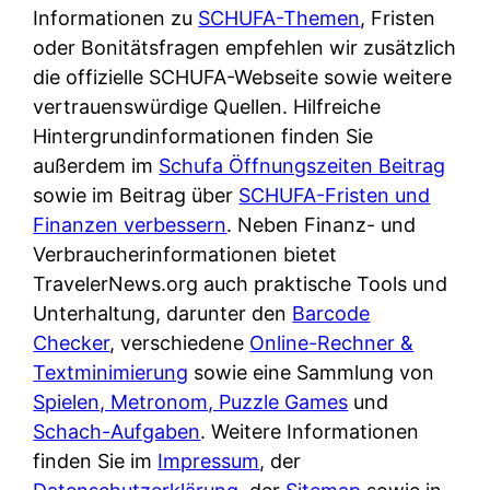
e
Informationen zu
n
SCHUFA-Themen
, Fristen
?
r
oder Bonitätsfragen empfehlen wir zusätzlich
K
i
die offizielle SCHUFA-Webseite sowie weitere
ü
s
vertrauenswürdige Quellen. Hilfreiche
c
t
Hintergrundinformationen finden Sie
h
d
außerdem im
e
Schufa Öffnungszeiten Beitrag
e
sowie im Beitrag über
n
SCHUFA-Fristen und
r
Finanzen verbessern
t
. Neben Finanz- und
T
Verbraucherinformationen bietet
i
e
TravelerNews.org auch praktische Tools und
s
s
Unterhaltung, darunter den
c
Barcode
t
Checker
, verschiedene
h
Online-Rechner &
s
Textminimierung
e
sowie eine Sammlung von
i
Spielen, Metronom, Puzzle Games
n
und
e
Schach-Aufgaben
d
. Weitere Informationen
g
finden Sie im
e
Impressum
, der
e