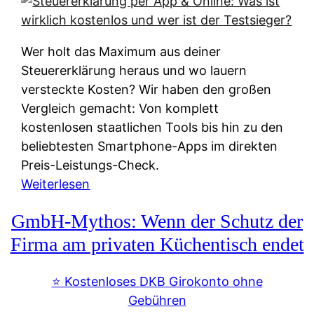
s
s
y
k
s
u
Wer holt das Maximum aus deiner
t
n
Steuererklärung heraus und wo lauern
e
f
versteckte Kosten? Wir haben den großen
m
t
Vergleich gemacht: Von komplett
M
e
kostenlosen staatlichen Tools bis hin zu den
I
i
beliebtesten Smartphone-Apps im direkten
R
e
Preis-Leistungs-Check.
:
n
:
Weiterlesen
W
:
S
i
GmbH-Mythos: Wenn der Schutz der
W
t
e
e
e
Firma am privaten Küchentisch endet
u
r
u
n
s
e
⭐️ Kostenloses DKB Girokonto ohne
d
p
r
Gebühren
i