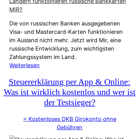
t
e
r
Die von russischen Banken ausgegebenen
n
Visa- und Mastercard-Karten funktionieren
a
im Ausland nicht mehr. Jetzt wird Mir, eine
t
russische Entwicklung, zum wichtigsten
i
Zahlungssystem im Land.
v
:
Weiterlesen
e
Z
&
Steuererklärung per App & Online:
a
f
h
Was ist wirklich kostenlos und wer ist
r
l
der Testsieger?
e
u
i
n
⭐️ Kostenloses DKB Girokonto ohne
e
g
Gebühren
A
s
u