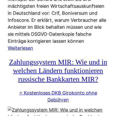
mächtigsten freien Wirtschaftsauskunfteien
in Deutschland vor: Crif, Boniversum und
Infoscore. Er erklärt, warum Verbraucher alle
Anbieter im Blick behalten müssen und wie
sie mittels DSGVO-Datenkopie falsche
Einträge korrigieren lassen können
:
Weiterlesen
S
Zahlungssystem MIR: Wie und in
c
h
welchen Ländern funktionieren
u
russische Bankkarten MIR?
f
a
⭐️ Kostenloses DKB Girokonto ohne
-
Gebühren
A
l