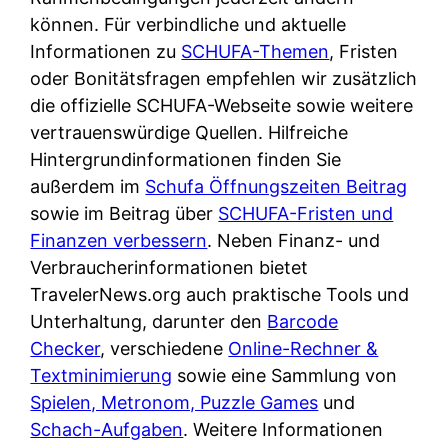
d
s
können. Für verbindliche und aktuelle
i
e
c
Informationen zu
SCHUFA-Themen
, Fristen
c
r
h
oder Bonitätsfragen empfehlen wir zusätzlich
h
F
e
die offizielle SCHUFA-Webseite sowie weitere
k
i
B
vertrauenswürdige Quellen. Hilfreiche
o
r
a
Hintergrundinformationen finden Sie
s
m
n
außerdem im
Schufa Öffnungszeiten Beitrag
t
a
k
sowie im Beitrag über
SCHUFA-Fristen und
e
a
k
Finanzen verbessern
. Neben Finanz- und
n
m
a
Verbraucherinformationen bietet
l
p
r
TravelerNews.org auch praktische Tools und
o
r
t
Unterhaltung, darunter den
Barcode
s
i
e
Checker
, verschiedene
Online-Rechner &
u
v
n
Textminimierung
sowie eine Sammlung von
n
a
M
Spielen, Metronom, Puzzle Games
und
d
t
I
Schach-Aufgaben
. Weitere Informationen
w
e
R