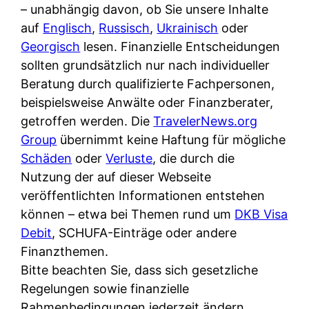
i
– unabhängig davon, ob Sie unsere Inhalte
n
o
n
r
auf
Englisch
,
Russisch
,
Ukrainisch
oder
l
s
k
k
Georgisch
lesen. Finanzielle Entscheidungen
i
:
t
l
sollten grundsätzlich nur nach individueller
n
W
i
i
Beratung durch qualifizierte Fachpersonen,
e
e
o
c
beispielsweise Anwälte oder Finanzberater,
:
n
n
h
getroffen werden. Die
TravelerNews.org
W
n
i
?
Group
übernimmt keine Haftung für mögliche
a
d
e
Schäden
oder
Verluste
, die durch die
s
e
r
Nutzung der auf dieser Webseite
i
r
e
veröffentlichten Informationen entstehen
s
S
n
können – etwa bei Themen rund um
DKB Visa
t
c
r
Debit
, SCHUFA-Einträge oder andere
w
h
u
Finanzthemen.
i
u
s
Bitte beachten Sie, dass sich gesetzliche
r
t
s
Regelungen sowie finanzielle
k
z
i
Rahmenbedingungen jederzeit ändern
l