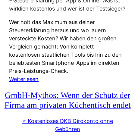
s
s
y
k
s
u
Wer holt das Maximum aus deiner
t
n
Steuererklärung heraus und wo lauern
e
f
versteckte Kosten? Wir haben den großen
m
t
Vergleich gemacht: Von komplett
M
e
kostenlosen staatlichen Tools bis hin zu den
I
i
beliebtesten Smartphone-Apps im direkten
R
e
Preis-Leistungs-Check.
:
n
:
Weiterlesen
W
:
S
i
GmbH-Mythos: Wenn der Schutz der
W
t
e
e
e
Firma am privaten Küchentisch endet
u
r
u
n
s
e
⭐️ Kostenloses DKB Girokonto ohne
d
p
r
Gebühren
i