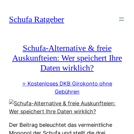
Zum
Inhalt
Schufa Ratgeber
springen
Schufa-Alternative & freie
Auskunfteien: Wer speichert Ihre
Daten wirklich?
⭐️ Kostenloses DKB Girokonto ohne
Gebühren
Der Beitrag beleuchtet das vermeintliche
Monopol der Schufa und stellt die drei