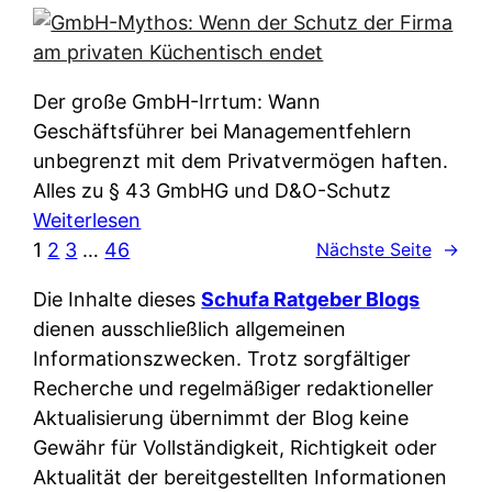
e
e
n
i
r
w
c
k
e
h
l
Der große GmbH-Irrtum: Wann
l
e
ä
Geschäftsführer bei Managementfehlern
c
r
r
unbegrenzt mit dem Privatvermögen haften.
h
t
u
Alles zu § 43 GmbHG und D&O-Schutz
e
I
n
:
Weiterlesen
n
h
g
G
1
2
3
…
46
Nächste Seite
→
L
r
p
m
ä
e
Die Inhalte dieses
Schufa Ratgeber Blogs
e
b
n
D
dienen ausschließlich allgemeinen
r
H
d
a
Informationszwecken. Trotz sorgfältiger
A
-
e
t
Recherche und regelmäßiger redaktioneller
p
M
r
e
Aktualisierung übernimmt der Blog keine
p
y
n
n
Gewähr für Vollständigkeit, Richtigkeit oder
&
t
f
w
Aktualität der bereitgestellten Informationen
O
h
u