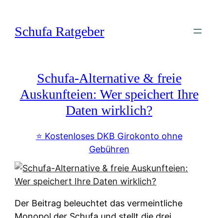
Zum
Inhalt
Schufa Ratgeber
springen
Schufa-Alternative & freie
Auskunfteien: Wer speichert Ihre
Daten wirklich?
⭐️ Kostenloses DKB Girokonto ohne
Gebühren
Der Beitrag beleuchtet das vermeintliche
Monopol der Schufa und stellt die drei