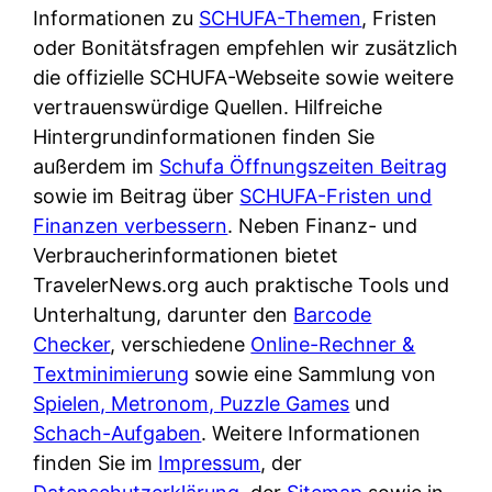
e
Informationen zu
n
SCHUFA-Themen
, Fristen
?
r
oder Bonitätsfragen empfehlen wir zusätzlich
K
i
die offizielle SCHUFA-Webseite sowie weitere
ü
s
vertrauenswürdige Quellen. Hilfreiche
c
t
Hintergrundinformationen finden Sie
h
d
außerdem im
e
Schufa Öffnungszeiten Beitrag
e
sowie im Beitrag über
n
SCHUFA-Fristen und
r
Finanzen verbessern
t
. Neben Finanz- und
T
Verbraucherinformationen bietet
i
e
TravelerNews.org auch praktische Tools und
s
s
Unterhaltung, darunter den
c
Barcode
t
Checker
, verschiedene
h
Online-Rechner &
s
Textminimierung
e
sowie eine Sammlung von
i
Spielen, Metronom, Puzzle Games
n
und
e
Schach-Aufgaben
d
. Weitere Informationen
g
finden Sie im
e
Impressum
, der
e