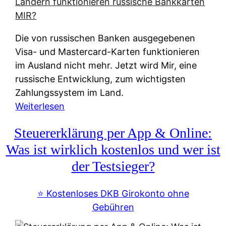
t
e
r
Die von russischen Banken ausgegebenen
n
Visa- und Mastercard-Karten funktionieren
a
im Ausland nicht mehr. Jetzt wird Mir, eine
t
russische Entwicklung, zum wichtigsten
i
Zahlungssystem im Land.
v
:
Weiterlesen
e
Z
&
Steuererklärung per App & Online:
a
f
h
Was ist wirklich kostenlos und wer ist
r
l
der Testsieger?
e
u
i
n
⭐️ Kostenloses DKB Girokonto ohne
e
g
Gebühren
A
s
u