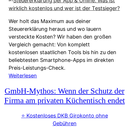
s
s
y
k
s
u
Wer holt das Maximum aus deiner
t
n
Steuererklärung heraus und wo lauern
e
f
versteckte Kosten? Wir haben den großen
m
t
Vergleich gemacht: Von komplett
M
e
kostenlosen staatlichen Tools bis hin zu den
I
i
beliebtesten Smartphone-Apps im direkten
R
e
Preis-Leistungs-Check.
:
n
:
Weiterlesen
W
:
S
i
GmbH-Mythos: Wenn der Schutz der
W
t
e
e
e
Firma am privaten Küchentisch endet
u
r
u
n
s
e
⭐️ Kostenloses DKB Girokonto ohne
d
p
r
Gebühren
i