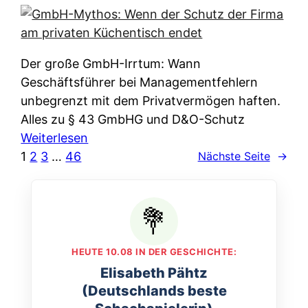
e
e
n
i
r
w
c
k
e
h
l
Der große GmbH-Irrtum: Wann
l
e
ä
Geschäftsführer bei Managementfehlern
c
r
r
unbegrenzt mit dem Privatvermögen haften.
h
t
u
Alles zu § 43 GmbHG und D&O-Schutz
e
I
n
:
Weiterlesen
n
h
g
G
1
2
3
…
46
Nächste Seite
→
L
r
p
m
ä
e
e
b
n
D
r
H
d
a
A
-
e
t
p
M
r
HEUTE 10.08 IN DER GESCHICHTE:
e
p
y
n
Elisabeth Pähtz
n
&
t
f
(Deutschlands beste
w
O
h
u