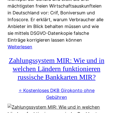
mächtigsten freien Wirtschaftsauskunfteien
in Deutschland vor: Crif, Boniversum und
Infoscore. Er erklärt, warum Verbraucher alle
Anbieter im Blick behalten müssen und wie
sie mittels DSGVO-Datenkopie falsche
Einträge korrigieren lassen können
:
Weiterlesen
S
Zahlungssystem MIR: Wie und in
c
h
welchen Ländern funktionieren
u
russische Bankkarten MIR?
f
a
⭐️ Kostenloses DKB Girokonto ohne
-
Gebühren
A
l