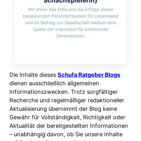
Schachspielerin)
i
n
o
n
Wir ehren das Erbe und die Erfolge dieser
r
l
s
bedeutenden Persönlichkeiten! Ihr Lebensweg
k
k
i
und ihr Beitrag zur Gesellschaft bleiben eine
:
t
l
Quelle der Inspiration für kommende
n
W
i
Generationen.
i
e
e
o
c
:
n
n
h
W
n
i
?
a
d
e
s
Die Inhalte dieses
e
Schufa Ratgeber Blogs
r
i
dienen ausschließlich allgemeinen
r
e
s
Informationszwecken. Trotz sorgfältiger
S
n
t
Recherche und regelmäßiger redaktioneller
c
r
w
Aktualisierung übernimmt der Blog keine
h
u
i
Gewähr für Vollständigkeit, Richtigkeit oder
u
s
r
Aktualität der bereitgestellten Informationen
t
s
k
– unabhängig davon, ob Sie unsere Inhalte
z
i
l