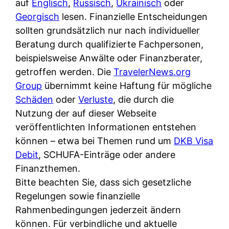
auf
Englisch
d
,
Russisch
,
Ukrainisch
oder
s
i
Georgisch
lesen. Finanzielle Entscheidungen
e
c
c
sollten grundsätzlich nur nach individueller
r
h
h
Beratung durch qualifizierte Fachpersonen,
F
e
k
beispielsweise Anwälte oder Finanzberater,
i
B
o
getroffen werden. Die
r
TravelerNews.org
a
s
Group
übernimmt keine Haftung für mögliche
m
n
t
Schäden
oder
a
Verluste
, die durch die
k
e
Nutzung der auf dieser Webseite
a
k
n
veröffentlichten Informationen entstehen
m
a
l
können – etwa bei Themen rund um
p
DKB Visa
r
o
Debit
, SCHUFA-Einträge oder andere
r
t
s
Finanzthemen.
i
e
u
Bitte beachten Sie, dass sich gesetzliche
v
n
n
Regelungen sowie finanzielle
a
M
d
Rahmenbedingungen jederzeit ändern
t
I
w
können. Für verbindliche und aktuelle
e
R