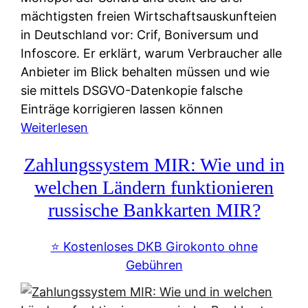
mächtigsten freien Wirtschaftsauskunfteien
in Deutschland vor: Crif, Boniversum und
Infoscore. Er erklärt, warum Verbraucher alle
Anbieter im Blick behalten müssen und wie
sie mittels DSGVO-Datenkopie falsche
Einträge korrigieren lassen können
:
Weiterlesen
S
Zahlungssystem MIR: Wie und in
c
h
welchen Ländern funktionieren
u
russische Bankkarten MIR?
f
a
⭐️ Kostenloses DKB Girokonto ohne
-
Gebühren
A
l