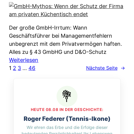
e
e
n
i
r
w
c
k
e
h
l
Der große GmbH-Irrtum: Wann
l
e
ä
Geschäftsführer bei Managementfehlern
c
r
r
unbegrenzt mit dem Privatvermögen haften.
h
t
u
Alles zu § 43 GmbHG und D&O-Schutz
e
I
n
:
Weiterlesen
n
h
g
G
1
2
3
…
46
Nächste Seite
→
L
r
p
m
ä
e
e
b
n
D
r
H
d
a
A
-
e
t
p
M
r
HEUTE 08.08 IN DER GESCHICHTE:
e
p
y
n
Roger Federer (Tennis-Ikone)
n
&
t
f
Wir ehren das Erbe und die Erfolge dieser
w
O
h
u
bedeutenden Persönlichkeiten! Ihr Lebensweg