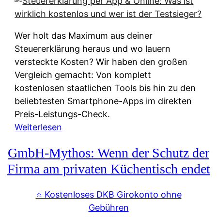
s
s
y
k
s
u
Wer holt das Maximum aus deiner
t
n
Steuererklärung heraus und wo lauern
e
f
versteckte Kosten? Wir haben den großen
m
t
Vergleich gemacht: Von komplett
M
e
kostenlosen staatlichen Tools bis hin zu den
I
i
beliebtesten Smartphone-Apps im direkten
R
e
Preis-Leistungs-Check.
:
n
:
Weiterlesen
W
:
S
i
GmbH-Mythos: Wenn der Schutz der
W
t
e
e
e
Firma am privaten Küchentisch endet
u
r
u
n
s
e
⭐️ Kostenloses DKB Girokonto ohne
d
p
r
Gebühren
i