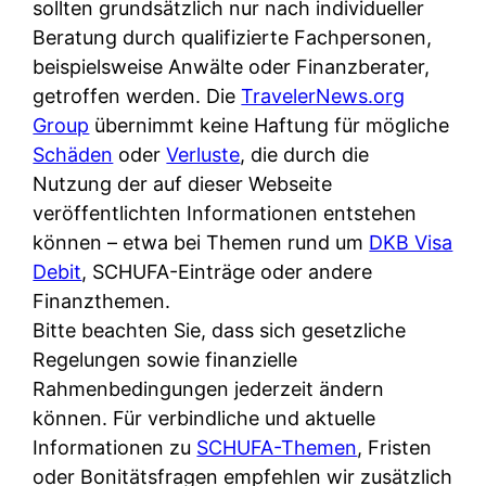
d
sollten grundsätzlich nur nach individueller
s
i
e
Beratung durch qualifizierte Fachpersonen,
c
c
r
beispielsweise Anwälte oder Finanzberater,
h
h
F
getroffen werden. Die
TravelerNews.org
e
k
i
Group
übernimmt keine Haftung für mögliche
B
o
r
Schäden
oder
Verluste
, die durch die
a
s
m
Nutzung der auf dieser Webseite
n
t
a
veröffentlichten Informationen entstehen
k
e
a
können – etwa bei Themen rund um
DKB Visa
k
n
m
Debit
, SCHUFA-Einträge oder andere
a
l
p
Finanzthemen.
r
o
r
Bitte beachten Sie, dass sich gesetzliche
t
s
i
Regelungen sowie finanzielle
e
u
v
Rahmenbedingungen jederzeit ändern
n
n
a
können. Für verbindliche und aktuelle
M
d
t
Informationen zu
SCHUFA-Themen
, Fristen
I
w
e
oder Bonitätsfragen empfehlen wir zusätzlich
R