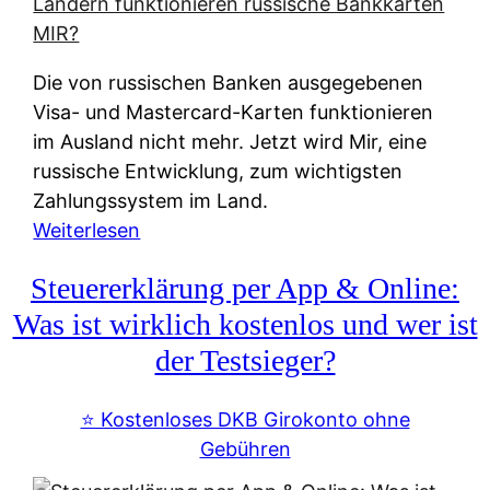
t
e
r
Die von russischen Banken ausgegebenen
n
Visa- und Mastercard-Karten funktionieren
a
im Ausland nicht mehr. Jetzt wird Mir, eine
t
russische Entwicklung, zum wichtigsten
i
Zahlungssystem im Land.
v
:
Weiterlesen
e
Z
&
Steuererklärung per App & Online:
a
f
h
Was ist wirklich kostenlos und wer ist
r
l
der Testsieger?
e
u
i
n
⭐️ Kostenloses DKB Girokonto ohne
e
g
Gebühren
A
s
u