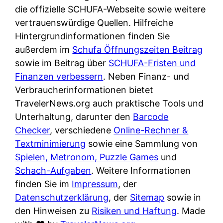
e
n
die offizielle SCHUFA-Webseite sowie weitere
?
r
K
vertrauenswürdige Quellen. Hilfreiche
i
ü
Hintergrundinformationen finden Sie
s
c
außerdem im
Schufa Öffnungszeiten Beitrag
t
h
sowie im Beitrag über
SCHUFA-Fristen und
d
e
Finanzen verbessern
. Neben Finanz- und
e
n
Verbraucherinformationen bietet
r
t
TravelerNews.org auch praktische Tools und
T
i
Unterhaltung, darunter den
Barcode
e
s
Checker
, verschiedene
Online-Rechner &
s
c
Textminimierung
sowie eine Sammlung von
t
h
Spielen, Metronom, Puzzle Games
und
s
e
Schach-Aufgaben
. Weitere Informationen
i
n
finden Sie im
Impressum
, der
e
d
Datenschutzerklärung
, der
Sitemap
sowie in
g
e
den Hinweisen zu
Risiken und Haftung
. Made
e