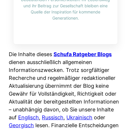
i
n
und ihr Beitrag zur Gesellschaft bleiben eine
o
n
r
l
Quelle der Inspiration für kommende
s
k
Generationen.
k
i
:
t
l
n
W
i
i
e
e
o
c
:
n
n
h
W
n
Die Inhalte dieses
Schufa Ratgeber Blogs
i
?
a
d
dienen ausschließlich allgemeinen
e
s
e
Informationszwecken. Trotz sorgfältiger
r
i
r
Recherche und regelmäßiger redaktioneller
e
s
S
Aktualisierung übernimmt der Blog keine
n
t
c
Gewähr für Vollständigkeit, Richtigkeit oder
r
w
h
Aktualität der bereitgestellten Informationen
u
i
u
– unabhängig davon, ob Sie unsere Inhalte
s
r
t
auf
Englisch
,
Russisch
,
Ukrainisch
oder
s
k
z
Georgisch
lesen. Finanzielle Entscheidungen
i
l