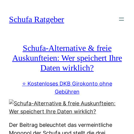
Zum
Inhalt
Schufa Ratgeber
springen
Schufa-Alternative & freie
Auskunfteien: Wer speichert Ihre
Daten wirklich?
⭐️ Kostenloses DKB Girokonto ohne
Gebühren
Der Beitrag beleuchtet das vermeintliche
Monopol der Schufa und stellt die drei