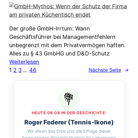
e
e
n
i
r
w
c
k
e
h
l
Der große GmbH-Irrtum: Wann
l
e
ä
Geschäftsführer bei Managementfehlern
c
r
r
unbegrenzt mit dem Privatvermögen haften.
h
t
u
Alles zu § 43 GmbHG und D&O-Schutz
e
I
n
:
Weiterlesen
n
h
g
G
1
2
3
…
46
Nächste Seite
→
L
r
p
m
ä
e
e
b
n
D
r
H
d
a
A
-
e
t
p
M
r
HEUTE 08.08 IN DER GESCHICHTE:
e
p
y
n
Roger Federer (Tennis-Ikone)
n
&
t
f
Wir ehren das Erbe und die Erfolge dieser
w
O
h
u
bedeutenden Persönlichkeiten! Ihr Lebensweg