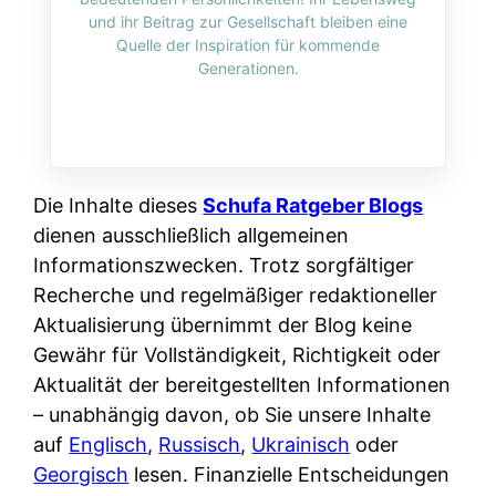
i
n
und ihr Beitrag zur Gesellschaft bleiben eine
o
n
r
l
Quelle der Inspiration für kommende
s
k
Generationen.
k
i
:
t
l
n
W
i
i
e
e
o
c
:
n
n
h
W
n
Die Inhalte dieses
Schufa Ratgeber Blogs
i
?
a
d
dienen ausschließlich allgemeinen
e
s
e
Informationszwecken. Trotz sorgfältiger
r
i
r
Recherche und regelmäßiger redaktioneller
e
s
S
Aktualisierung übernimmt der Blog keine
n
t
c
Gewähr für Vollständigkeit, Richtigkeit oder
r
w
h
Aktualität der bereitgestellten Informationen
u
i
u
– unabhängig davon, ob Sie unsere Inhalte
s
r
t
auf
Englisch
,
Russisch
,
Ukrainisch
oder
s
k
z
Georgisch
lesen. Finanzielle Entscheidungen
i
l