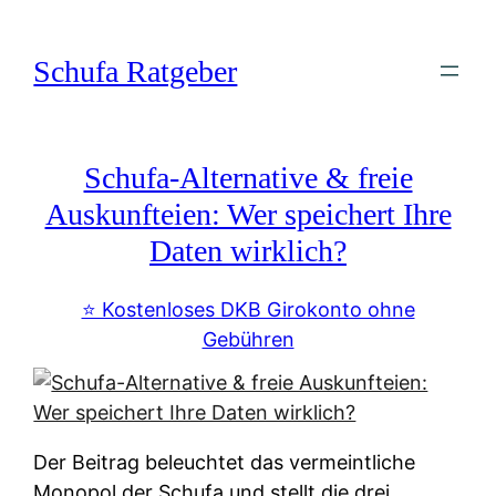
Zum
Inhalt
Schufa Ratgeber
springen
Schufa-Alternative & freie
Auskunfteien: Wer speichert Ihre
Daten wirklich?
⭐️ Kostenloses DKB Girokonto ohne
Gebühren
Der Beitrag beleuchtet das vermeintliche
Monopol der Schufa und stellt die drei