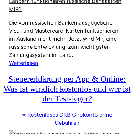
t
e
r
Die von russischen Banken ausgegebenen
n
Visa- und Mastercard-Karten funktionieren
a
im Ausland nicht mehr. Jetzt wird Mir, eine
t
russische Entwicklung, zum wichtigsten
i
Zahlungssystem im Land.
v
:
Weiterlesen
e
Z
&
Steuererklärung per App & Online:
a
f
h
Was ist wirklich kostenlos und wer ist
r
l
der Testsieger?
e
u
i
n
⭐️ Kostenloses DKB Girokonto ohne
e
g
Gebühren
A
s
u