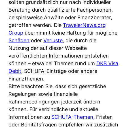
d
sollten grundsätzlich nur nach individueller
s
i
e
Beratung durch qualifizierte Fachpersonen,
c
c
r
beispielsweise Anwälte oder Finanzberater,
h
h
F
getroffen werden. Die
TravelerNews.org
e
k
i
Group
übernimmt keine Haftung für mögliche
B
o
r
Schäden
oder
Verluste
, die durch die
a
s
m
Nutzung der auf dieser Webseite
n
t
a
veröffentlichten Informationen entstehen
k
e
a
können – etwa bei Themen rund um
DKB Visa
k
n
m
Debit
, SCHUFA-Einträge oder andere
a
l
p
Finanzthemen.
r
o
r
Bitte beachten Sie, dass sich gesetzliche
t
s
i
Regelungen sowie finanzielle
e
u
v
Rahmenbedingungen jederzeit ändern
n
n
a
können. Für verbindliche und aktuelle
M
d
t
Informationen zu
SCHUFA-Themen
, Fristen
I
w
e
oder Bonitätsfragen empfehlen wir zusätzlich
R