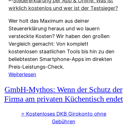
s
s
y
k
s
u
Wer holt das Maximum aus deiner
t
n
Steuererklärung heraus und wo lauern
e
f
versteckte Kosten? Wir haben den großen
m
t
Vergleich gemacht: Von komplett
M
e
kostenlosen staatlichen Tools bis hin zu den
I
i
beliebtesten Smartphone-Apps im direkten
R
e
Preis-Leistungs-Check.
:
n
:
Weiterlesen
W
:
S
i
GmbH-Mythos: Wenn der Schutz der
W
t
e
e
e
Firma am privaten Küchentisch endet
u
r
u
n
s
e
⭐️ Kostenloses DKB Girokonto ohne
d
p
r
Gebühren
i