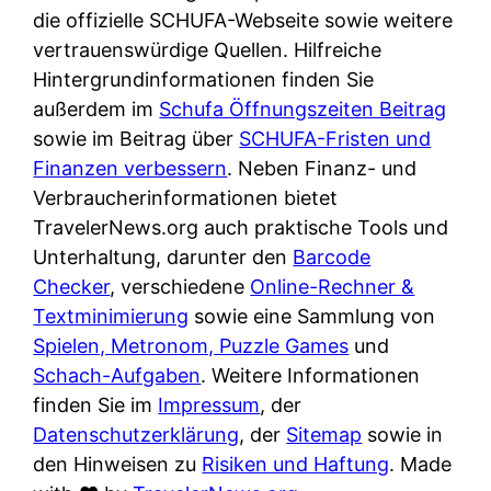
e
n
die offizielle SCHUFA-Webseite sowie weitere
?
r
K
vertrauenswürdige Quellen. Hilfreiche
i
ü
Hintergrundinformationen finden Sie
s
c
außerdem im
Schufa Öffnungszeiten Beitrag
t
h
sowie im Beitrag über
SCHUFA-Fristen und
d
e
Finanzen verbessern
. Neben Finanz- und
e
n
Verbraucherinformationen bietet
r
t
TravelerNews.org auch praktische Tools und
T
i
Unterhaltung, darunter den
Barcode
e
s
Checker
, verschiedene
Online-Rechner &
s
c
Textminimierung
sowie eine Sammlung von
t
h
Spielen, Metronom, Puzzle Games
und
s
e
Schach-Aufgaben
. Weitere Informationen
i
n
finden Sie im
Impressum
, der
e
d
Datenschutzerklärung
, der
Sitemap
sowie in
g
e
den Hinweisen zu
Risiken und Haftung
. Made
e