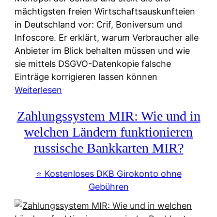
mächtigsten freien Wirtschaftsauskunfteien
in Deutschland vor: Crif, Boniversum und
Infoscore. Er erklärt, warum Verbraucher alle
Anbieter im Blick behalten müssen und wie
sie mittels DSGVO-Datenkopie falsche
Einträge korrigieren lassen können
:
Weiterlesen
S
Zahlungssystem MIR: Wie und in
c
h
welchen Ländern funktionieren
u
russische Bankkarten MIR?
f
a
⭐️ Kostenloses DKB Girokonto ohne
-
Gebühren
A
l