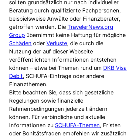
d
sollten grundsätzlich nur nach individueller
s
i
e
Beratung durch qualifizierte Fachpersonen,
c
c
r
beispielsweise Anwälte oder Finanzberater,
h
h
F
getroffen werden. Die
TravelerNews.org
e
k
i
Group
übernimmt keine Haftung für mögliche
B
o
r
Schäden
oder
Verluste
, die durch die
a
s
m
Nutzung der auf dieser Webseite
n
t
a
veröffentlichten Informationen entstehen
k
e
a
können – etwa bei Themen rund um
DKB Visa
k
n
m
Debit
, SCHUFA-Einträge oder andere
a
l
p
Finanzthemen.
r
o
r
Bitte beachten Sie, dass sich gesetzliche
t
s
i
Regelungen sowie finanzielle
e
u
v
Rahmenbedingungen jederzeit ändern
n
n
a
können. Für verbindliche und aktuelle
M
d
t
Informationen zu
SCHUFA-Themen
, Fristen
I
w
e
oder Bonitätsfragen empfehlen wir zusätzlich
R