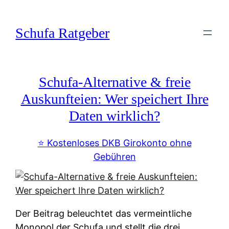
Zum
Inhalt
Schufa Ratgeber
springen
Schufa-Alternative & freie
Auskunfteien: Wer speichert Ihre
Daten wirklich?
⭐️ Kostenloses DKB Girokonto ohne
Gebühren
Der Beitrag beleuchtet das vermeintliche
Monopol der Schufa und stellt die drei