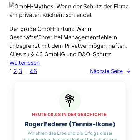
e
e
n
i
r
w
c
k
e
h
l
Der große GmbH-Irrtum: Wann
l
e
ä
Geschäftsführer bei Managementfehlern
c
r
r
unbegrenzt mit dem Privatvermögen haften.
h
t
u
Alles zu § 43 GmbHG und D&O-Schutz
e
I
n
:
Weiterlesen
n
h
g
G
1
2
3
…
46
Nächste Seite
→
L
r
p
m
ä
e
e
b
n
D
r
H
d
a
A
-
e
t
p
M
r
HEUTE 08.08 IN DER GESCHICHTE:
e
p
y
n
Roger Federer (Tennis-Ikone)
n
&
t
f
Wir ehren das Erbe und die Erfolge dieser
w
O
h
u
bedeutenden Persönlichkeiten! Ihr Lebensweg