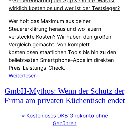
s
s
y
k
s
u
Wer holt das Maximum aus deiner
t
n
Steuererklärung heraus und wo lauern
e
f
versteckte Kosten? Wir haben den großen
m
t
Vergleich gemacht: Von komplett
M
e
kostenlosen staatlichen Tools bis hin zu den
I
i
beliebtesten Smartphone-Apps im direkten
R
e
Preis-Leistungs-Check.
:
n
:
Weiterlesen
W
:
S
i
GmbH-Mythos: Wenn der Schutz der
W
t
e
e
e
Firma am privaten Küchentisch endet
u
r
u
n
s
e
⭐️ Kostenloses DKB Girokonto ohne
d
p
r
Gebühren
i