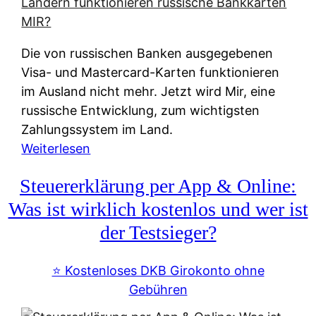
t
e
r
Die von russischen Banken ausgegebenen
n
Visa- und Mastercard-Karten funktionieren
a
im Ausland nicht mehr. Jetzt wird Mir, eine
t
russische Entwicklung, zum wichtigsten
i
Zahlungssystem im Land.
v
:
Weiterlesen
e
Z
&
Steuererklärung per App & Online:
a
f
h
Was ist wirklich kostenlos und wer ist
r
l
der Testsieger?
e
u
i
n
⭐️ Kostenloses DKB Girokonto ohne
e
g
Gebühren
A
s
u