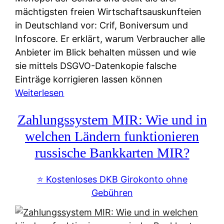
mächtigsten freien Wirtschaftsauskunfteien
in Deutschland vor: Crif, Boniversum und
Infoscore. Er erklärt, warum Verbraucher alle
Anbieter im Blick behalten müssen und wie
sie mittels DSGVO-Datenkopie falsche
Einträge korrigieren lassen können
:
Weiterlesen
S
Zahlungssystem MIR: Wie und in
c
h
welchen Ländern funktionieren
u
russische Bankkarten MIR?
f
a
⭐️ Kostenloses DKB Girokonto ohne
-
Gebühren
A
l