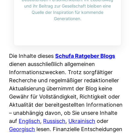
i
n
und ihr Beitrag zur Gesellschaft bleiben eine
o
n
r
l
Quelle der Inspiration für kommende
s
k
Generationen.
k
i
:
t
l
n
W
i
i
e
e
o
c
:
n
n
h
W
n
Die Inhalte dieses
Schufa Ratgeber Blogs
i
?
a
d
dienen ausschließlich allgemeinen
e
s
e
Informationszwecken. Trotz sorgfältiger
r
i
r
Recherche und regelmäßiger redaktioneller
e
s
S
Aktualisierung übernimmt der Blog keine
n
t
c
Gewähr für Vollständigkeit, Richtigkeit oder
r
w
h
Aktualität der bereitgestellten Informationen
u
i
u
– unabhängig davon, ob Sie unsere Inhalte
s
r
t
auf
Englisch
,
Russisch
,
Ukrainisch
oder
s
k
z
Georgisch
lesen. Finanzielle Entscheidungen
i
l