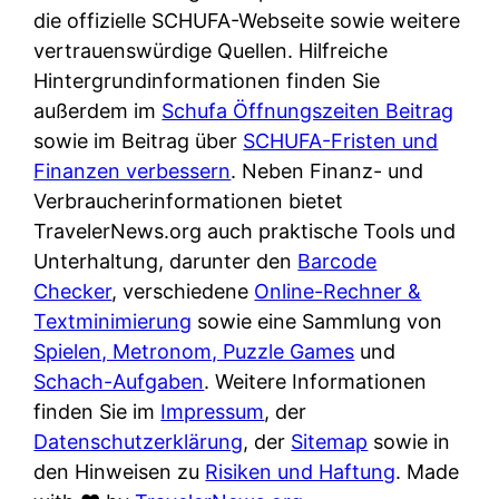
e
n
die offizielle SCHUFA-Webseite sowie weitere
?
r
K
vertrauenswürdige Quellen. Hilfreiche
i
ü
Hintergrundinformationen finden Sie
s
c
außerdem im
Schufa Öffnungszeiten Beitrag
t
h
sowie im Beitrag über
SCHUFA-Fristen und
d
e
Finanzen verbessern
. Neben Finanz- und
e
n
Verbraucherinformationen bietet
r
t
TravelerNews.org auch praktische Tools und
T
i
Unterhaltung, darunter den
Barcode
e
s
Checker
, verschiedene
Online-Rechner &
s
c
Textminimierung
sowie eine Sammlung von
t
h
Spielen, Metronom, Puzzle Games
und
s
e
Schach-Aufgaben
. Weitere Informationen
i
n
finden Sie im
Impressum
, der
e
d
Datenschutzerklärung
, der
Sitemap
sowie in
g
e
den Hinweisen zu
Risiken und Haftung
. Made
e