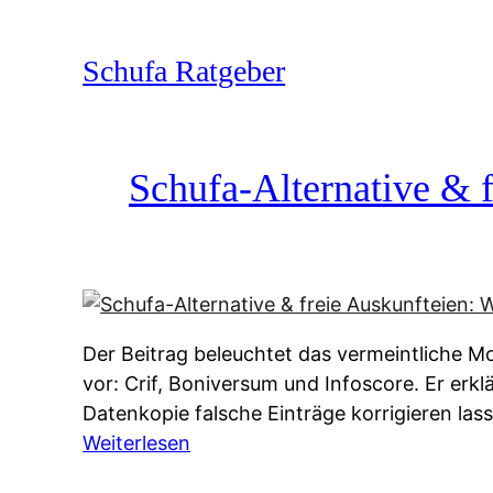
Zum
Inhalt
Schufa Ratgeber
springen
Schufa-Alternative & f
Der Beitrag beleuchtet das vermeintliche Mo
vor: Crif, Boniversum und Infoscore. Er erk
Datenkopie falsche Einträge korrigieren la
:
Weiterlesen
S