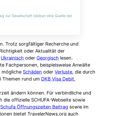
ag zur Gesellschaft bleiben eine Quelle der
n. Trotz sorgfältiger Recherche und
ichtigkeit oder Aktualität der
,
Ukrainisch
oder
Georgisch
lesen.
erte Fachpersonen, beispielsweise Anwälte
r mögliche
Schäden
oder
Verluste
, die durch
bei Themen rund um
DKB Visa Debit
,
rzeit ändern können. Für verbindliche und
ch die offizielle SCHUFA-Webseite sowie
m
Schufa Öffnungszeiten Beitrag
sowie im
ionen bietet TravelerNews.org auch