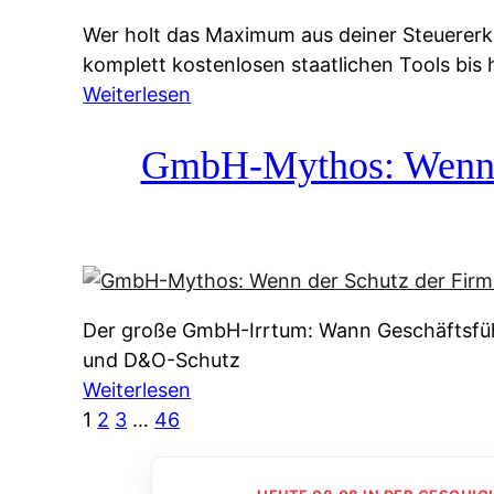
g
&
Wer holt das Maximum aus deiner Steuererk
s
f
komplett kostenlosen staatlichen Tools bis
s
r
:
Weiterlesen
y
e
S
s
i
t
GmbH-Mythos: Wenn de
t
e
e
e
A
u
m
u
e
M
s
r
I
k
e
R
u
Der große GmbH-Irrtum: Wann Geschäftsfüh
r
:
n
und D&O-Schutz
k
W
f
:
Weiterlesen
l
i
t
G
1
2
3
…
46
ä
e
e
m
r
u
i
b
u
n