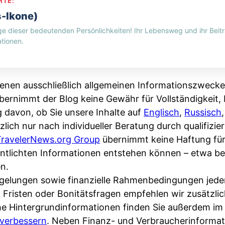
HTE:
s-Ikone)
ge dieser bedeutenden Persönlichkeiten! Ihr Lebensweg und ihr Beitr
tionen.
enen ausschließlich allgemeinen Informationszwecke
bernimmt der Blog keine Gewähr für Vollständigkeit, R
g davon, ob Sie unsere Inhalte auf
Englisch
,
Russisch
zlich nur nach individueller Beratung durch qualifizi
TravelerNews.org Group
übernimmt keine Haftung fü
fentlichten Informationen entstehen können – etwa 
n.
Regelungen sowie finanzielle Rahmenbedingungen jede
, Fristen oder Bonitätsfragen empfehlen wir zusätzli
che Hintergrundinformationen finden Sie außerdem i
verbessern
. Neben Finanz- und Verbraucherinformat