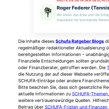
e
HEUTE 08.08 IN DER GESCHIC
H
n
d
n
Roger Federer (Tenni
-
g
i
:
Wir ehren das Erbe und die Erfol
M
p
n
W
Inspiration für kommende Genera
y
e
w
e
t
r
e
r
h
A
l
s
Die Inhalte dieses
Schufa Ratgeber Blogs
di
o
p
c
p
regelmäßiger redaktioneller Aktualisierung ü
s
p
h
e
bereitgestellten Informationen – unabhängi
:
&
e
i
Finanzielle Entscheidungen sollten grundsät
W
O
n
c
oder Finanzberater, getroffen werden. Die
e
n
L
h
die Nutzung der auf dieser Webseite veröf
n
l
ä
e
SCHUFA-Einträge oder andere Finanztheme
n
i
n
r
Bitte beachten Sie, dass sich gesetzliche 
d
n
d
t
aktuelle Informationen zu
SCHUFA-Themen
e
e
e
I
weitere vertrauenswürdige Quellen. Hilfrei
r
:
r
h
Beitrag über
SCHUFA-Fristen und Finanzen 
S
W