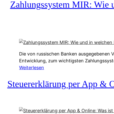
c
Zahlungssystem MIR: Wie un
h
u
f
a
-
A
l
Die von russischen Banken ausgegebenen Vis
t
Entwicklung, zum wichtigsten Zahlungssys
e
:
Weiterlesen
r
Z
n
a
Steuererklärung per App & On
a
h
t
l
i
u
v
n
e