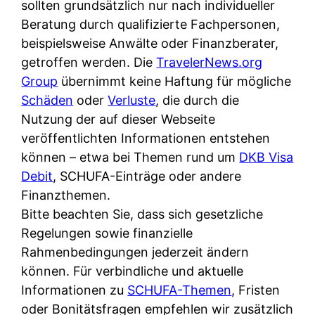
d
sollten grundsätzlich nur nach individueller
s
i
e
Beratung durch qualifizierte Fachpersonen,
c
c
r
beispielsweise Anwälte oder Finanzberater,
h
h
F
getroffen werden. Die
TravelerNews.org
e
k
i
Group
übernimmt keine Haftung für mögliche
B
o
r
Schäden
oder
Verluste
, die durch die
a
s
m
Nutzung der auf dieser Webseite
n
t
a
veröffentlichten Informationen entstehen
k
e
a
können – etwa bei Themen rund um
DKB Visa
k
n
m
Debit
, SCHUFA-Einträge oder andere
a
l
p
Finanzthemen.
r
o
r
Bitte beachten Sie, dass sich gesetzliche
t
s
i
Regelungen sowie finanzielle
e
u
v
Rahmenbedingungen jederzeit ändern
n
n
a
können. Für verbindliche und aktuelle
M
d
t
Informationen zu
SCHUFA-Themen
, Fristen
I
w
e
oder Bonitätsfragen empfehlen wir zusätzlich
R