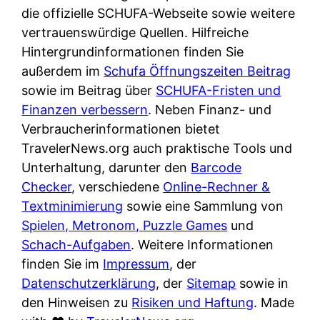
e
n
die offizielle SCHUFA-Webseite sowie weitere
?
r
K
vertrauenswürdige Quellen. Hilfreiche
i
ü
Hintergrundinformationen finden Sie
s
c
außerdem im
Schufa Öffnungszeiten Beitrag
t
h
sowie im Beitrag über
SCHUFA-Fristen und
d
e
Finanzen verbessern
. Neben Finanz- und
e
n
Verbraucherinformationen bietet
r
t
TravelerNews.org auch praktische Tools und
T
i
Unterhaltung, darunter den
Barcode
e
s
Checker
, verschiedene
Online-Rechner &
s
c
Textminimierung
sowie eine Sammlung von
t
h
Spielen, Metronom, Puzzle Games
und
s
e
Schach-Aufgaben
. Weitere Informationen
i
n
finden Sie im
Impressum
, der
e
d
Datenschutzerklärung
, der
Sitemap
sowie in
g
e
den Hinweisen zu
Risiken und Haftung
. Made
e