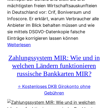
mächtigsten freien Wirtschaftsauskunfteien
in Deutschland vor: Crif, Boniversum und
Infoscore. Er erklärt, warum Verbraucher alle
Anbieter im Blick behalten müssen und wie
sie mittels DSGVO-Datenkopie falsche
Einträge korrigieren lassen können
:
Weiterlesen
S
Zahlungssystem MIR: Wie und in
c
h
welchen Ländern funktionieren
u
russische Bankkarten MIR?
f
a
⭐️ Kostenloses DKB Girokonto ohne
-
Gebühren
A
l