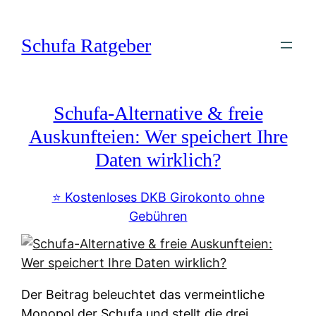
Zum
Inhalt
Schufa Ratgeber
springen
Schufa-Alternative & freie
Auskunfteien: Wer speichert Ihre
Daten wirklich?
⭐️ Kostenloses DKB Girokonto ohne
Gebühren
Der Beitrag beleuchtet das vermeintliche
Monopol der Schufa und stellt die drei