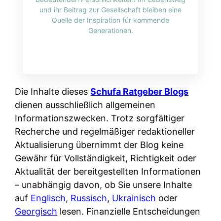
i
n
und ihr Beitrag zur Gesellschaft bleiben eine
o
n
r
l
Quelle der Inspiration für kommende
s
k
Generationen.
k
i
:
t
l
n
W
i
i
e
e
o
c
:
n
n
h
W
n
Die Inhalte dieses
Schufa Ratgeber Blogs
i
?
a
d
dienen ausschließlich allgemeinen
e
s
e
Informationszwecken. Trotz sorgfältiger
r
i
r
Recherche und regelmäßiger redaktioneller
e
s
S
Aktualisierung übernimmt der Blog keine
n
t
c
Gewähr für Vollständigkeit, Richtigkeit oder
r
w
h
Aktualität der bereitgestellten Informationen
u
i
u
– unabhängig davon, ob Sie unsere Inhalte
s
r
t
auf
Englisch
,
Russisch
,
Ukrainisch
oder
s
k
z
Georgisch
lesen. Finanzielle Entscheidungen
i
l