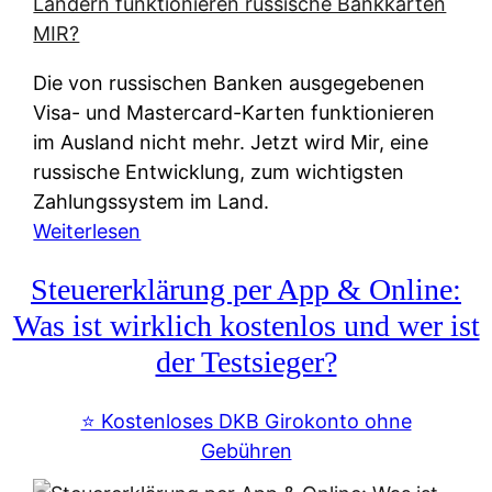
t
e
r
Die von russischen Banken ausgegebenen
n
Visa- und Mastercard-Karten funktionieren
a
im Ausland nicht mehr. Jetzt wird Mir, eine
t
russische Entwicklung, zum wichtigsten
i
Zahlungssystem im Land.
v
:
Weiterlesen
e
Z
&
Steuererklärung per App & Online:
a
f
h
Was ist wirklich kostenlos und wer ist
r
l
der Testsieger?
e
u
i
n
⭐️ Kostenloses DKB Girokonto ohne
e
g
Gebühren
A
s
u