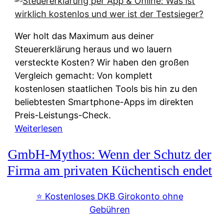
s
s
y
k
s
u
Wer holt das Maximum aus deiner
t
n
Steuererklärung heraus und wo lauern
e
f
versteckte Kosten? Wir haben den großen
m
t
Vergleich gemacht: Von komplett
M
e
kostenlosen staatlichen Tools bis hin zu den
I
i
beliebtesten Smartphone-Apps im direkten
R
e
Preis-Leistungs-Check.
:
n
:
Weiterlesen
W
:
S
i
GmbH-Mythos: Wenn der Schutz der
W
t
e
e
e
Firma am privaten Küchentisch endet
u
r
u
n
s
e
⭐️ Kostenloses DKB Girokonto ohne
d
p
r
Gebühren
i