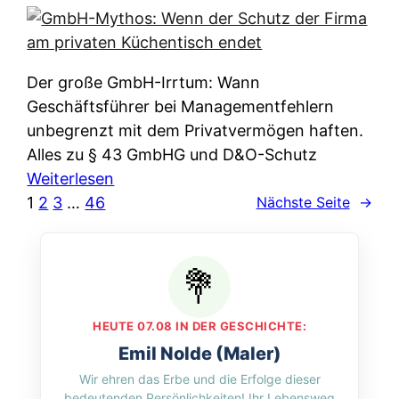
e
e
n
i
r
w
c
k
e
h
l
Der große GmbH-Irrtum: Wann
l
e
ä
Geschäftsführer bei Managementfehlern
c
r
r
unbegrenzt mit dem Privatvermögen haften.
h
t
u
Alles zu § 43 GmbHG und D&O-Schutz
e
I
n
:
Weiterlesen
n
h
g
G
1
2
3
…
46
Nächste Seite
→
L
r
p
m
ä
e
e
b
n
D
r
H
d
a
A
-
e
t
p
M
r
HEUTE 07.08 IN DER GESCHICHTE:
e
p
y
n
Emil Nolde (Maler)
n
&
t
f
Wir ehren das Erbe und die Erfolge dieser
w
O
h
u
bedeutenden Persönlichkeiten! Ihr Lebensweg