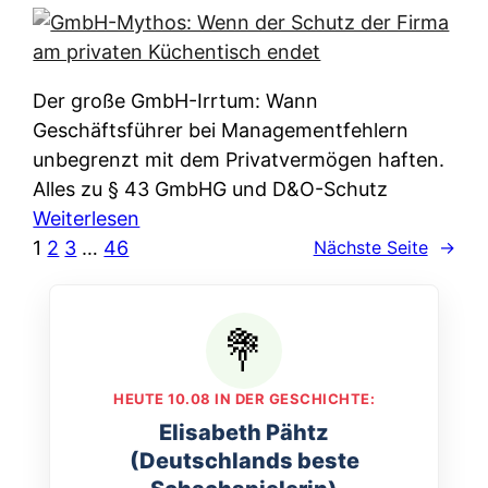
e
e
n
i
r
w
c
k
e
h
l
Der große GmbH-Irrtum: Wann
l
e
ä
Geschäftsführer bei Managementfehlern
c
r
r
unbegrenzt mit dem Privatvermögen haften.
h
t
u
Alles zu § 43 GmbHG und D&O-Schutz
e
I
n
:
Weiterlesen
n
h
g
G
1
2
3
…
46
Nächste Seite
→
L
r
p
m
ä
e
e
b
n
D
r
H
d
a
A
-
e
t
p
M
r
HEUTE 10.08 IN DER GESCHICHTE:
e
p
y
n
Elisabeth Pähtz
n
&
t
f
(Deutschlands beste
w
O
h
u