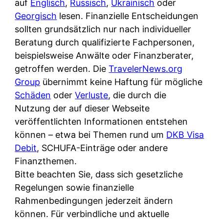
auf
Englisch
d
,
Russisch
,
Ukrainisch
oder
s
i
Georgisch
lesen. Finanzielle Entscheidungen
e
c
c
sollten grundsätzlich nur nach individueller
r
h
h
Beratung durch qualifizierte Fachpersonen,
F
e
k
beispielsweise Anwälte oder Finanzberater,
i
B
o
getroffen werden. Die
r
TravelerNews.org
a
s
Group
übernimmt keine Haftung für mögliche
m
n
t
Schäden
oder
a
Verluste
, die durch die
k
e
Nutzung der auf dieser Webseite
a
k
n
veröffentlichten Informationen entstehen
m
a
l
können – etwa bei Themen rund um
p
DKB Visa
r
o
Debit
, SCHUFA-Einträge oder andere
r
t
s
Finanzthemen.
i
e
u
Bitte beachten Sie, dass sich gesetzliche
v
n
n
Regelungen sowie finanzielle
a
M
d
Rahmenbedingungen jederzeit ändern
t
I
w
können. Für verbindliche und aktuelle
e
R