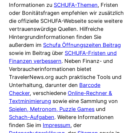
e
Informationen zu
n
SCHUFA-Themen
, Fristen
?
r
oder Bonitätsfragen empfehlen wir zusätzlich
K
i
die offizielle SCHUFA-Webseite sowie weitere
ü
s
vertrauenswürdige Quellen. Hilfreiche
c
t
Hintergrundinformationen finden Sie
h
d
außerdem im
e
Schufa Öffnungszeiten Beitrag
e
sowie im Beitrag über
n
SCHUFA-Fristen und
r
Finanzen verbessern
t
. Neben Finanz- und
T
Verbraucherinformationen bietet
i
e
TravelerNews.org auch praktische Tools und
s
s
Unterhaltung, darunter den
c
Barcode
t
Checker
, verschiedene
h
Online-Rechner &
s
Textminimierung
e
sowie eine Sammlung von
i
Spielen, Metronom, Puzzle Games
n
und
e
Schach-Aufgaben
d
. Weitere Informationen
g
finden Sie im
e
Impressum
, der
e