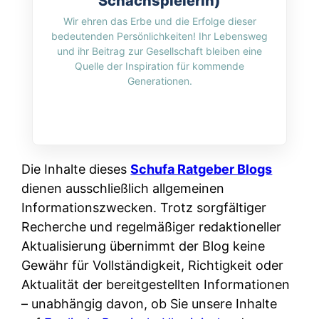
Schachspielerin)
i
n
o
n
Wir ehren das Erbe und die Erfolge dieser
r
l
s
bedeutenden Persönlichkeiten! Ihr Lebensweg
k
k
i
und ihr Beitrag zur Gesellschaft bleiben eine
:
t
l
Quelle der Inspiration für kommende
n
W
i
Generationen.
i
e
e
o
c
:
n
n
h
W
n
i
?
a
d
e
s
Die Inhalte dieses
e
Schufa Ratgeber Blogs
r
i
dienen ausschließlich allgemeinen
r
e
s
Informationszwecken. Trotz sorgfältiger
S
n
t
Recherche und regelmäßiger redaktioneller
c
r
w
Aktualisierung übernimmt der Blog keine
h
u
i
Gewähr für Vollständigkeit, Richtigkeit oder
u
s
r
Aktualität der bereitgestellten Informationen
t
s
k
– unabhängig davon, ob Sie unsere Inhalte
z
i
l