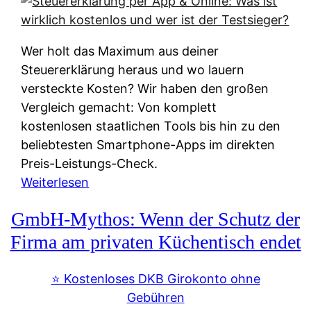
s
s
y
k
s
u
Wer holt das Maximum aus deiner
t
n
Steuererklärung heraus und wo lauern
e
f
versteckte Kosten? Wir haben den großen
m
t
Vergleich gemacht: Von komplett
M
e
kostenlosen staatlichen Tools bis hin zu den
I
i
beliebtesten Smartphone-Apps im direkten
R
e
Preis-Leistungs-Check.
:
n
:
Weiterlesen
W
:
S
i
GmbH-Mythos: Wenn der Schutz der
W
t
e
e
e
Firma am privaten Küchentisch endet
u
r
u
n
s
e
⭐️ Kostenloses DKB Girokonto ohne
d
p
r
Gebühren
i