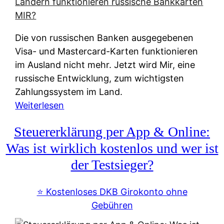
t
e
r
Die von russischen Banken ausgegebenen
n
Visa- und Mastercard-Karten funktionieren
a
im Ausland nicht mehr. Jetzt wird Mir, eine
t
russische Entwicklung, zum wichtigsten
i
Zahlungssystem im Land.
v
:
Weiterlesen
e
Z
&
Steuererklärung per App & Online:
a
f
h
Was ist wirklich kostenlos und wer ist
r
l
der Testsieger?
e
u
i
n
⭐️ Kostenloses DKB Girokonto ohne
e
g
Gebühren
A
s
u