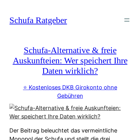
Zum
Inhalt
Schufa Ratgeber
springen
Schufa-Alternative & freie
Auskunfteien: Wer speichert Ihre
Daten wirklich?
⭐️ Kostenloses DKB Girokonto ohne
Gebühren
Der Beitrag beleuchtet das vermeintliche
Monopol der Schufa und stellt die drei