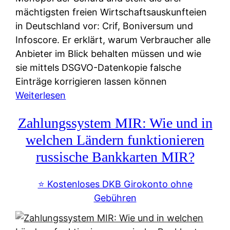
mächtigsten freien Wirtschaftsauskunfteien
in Deutschland vor: Crif, Boniversum und
Infoscore. Er erklärt, warum Verbraucher alle
Anbieter im Blick behalten müssen und wie
sie mittels DSGVO-Datenkopie falsche
Einträge korrigieren lassen können
:
Weiterlesen
S
Zahlungssystem MIR: Wie und in
c
h
welchen Ländern funktionieren
u
russische Bankkarten MIR?
f
a
⭐️ Kostenloses DKB Girokonto ohne
-
Gebühren
A
l