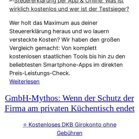
s
s
y
k
s
u
Wer holt das Maximum aus deiner
t
n
Steuererklärung heraus und wo lauern
e
f
versteckte Kosten? Wir haben den großen
m
t
Vergleich gemacht: Von komplett
M
e
kostenlosen staatlichen Tools bis hin zu den
I
i
beliebtesten Smartphone-Apps im direkten
R
e
Preis-Leistungs-Check.
:
n
:
Weiterlesen
W
:
S
i
GmbH-Mythos: Wenn der Schutz der
W
t
e
e
e
Firma am privaten Küchentisch endet
u
r
u
n
s
e
⭐️ Kostenloses DKB Girokonto ohne
d
p
r
Gebühren
i