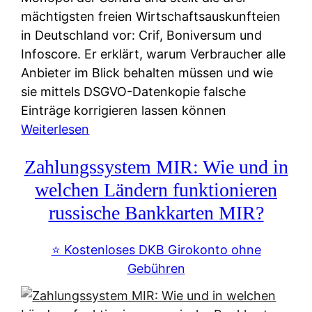
mächtigsten freien Wirtschaftsauskunfteien
in Deutschland vor: Crif, Boniversum und
Infoscore. Er erklärt, warum Verbraucher alle
Anbieter im Blick behalten müssen und wie
sie mittels DSGVO-Datenkopie falsche
Einträge korrigieren lassen können
:
Weiterlesen
S
Zahlungssystem MIR: Wie und in
c
h
welchen Ländern funktionieren
u
russische Bankkarten MIR?
f
a
⭐️ Kostenloses DKB Girokonto ohne
-
Gebühren
A
l