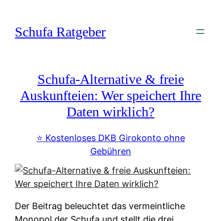
Zum
Inhalt
Schufa Ratgeber
springen
Schufa-Alternative & freie
Auskunfteien: Wer speichert Ihre
Daten wirklich?
⭐️ Kostenloses DKB Girokonto ohne
Gebühren
Der Beitrag beleuchtet das vermeintliche
Monopol der Schufa und stellt die drei