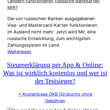
t
e
r
Die von russischen Banken ausgegebenen
n
Visa- und Mastercard-Karten funktionieren
a
im Ausland nicht mehr. Jetzt wird Mir, eine
t
russische Entwicklung, zum wichtigsten
i
Zahlungssystem im Land.
v
:
Weiterlesen
e
Z
&
Steuererklärung per App & Online:
a
f
h
Was ist wirklich kostenlos und wer ist
r
l
der Testsieger?
e
u
i
n
⭐️ Kostenloses DKB Girokonto ohne
e
g
Gebühren
A
s
u