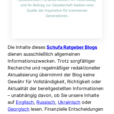
i
n
und ihr Beitrag zur Gesellschaft bleiben eine
o
n
r
l
Quelle der Inspiration für kommende
s
k
Generationen.
k
i
:
t
l
n
W
i
i
e
e
o
c
:
n
n
h
W
n
Die Inhalte dieses
Schufa Ratgeber Blogs
i
?
a
d
dienen ausschließlich allgemeinen
e
s
e
Informationszwecken. Trotz sorgfältiger
r
i
r
Recherche und regelmäßiger redaktioneller
e
s
S
Aktualisierung übernimmt der Blog keine
n
t
c
Gewähr für Vollständigkeit, Richtigkeit oder
r
w
h
Aktualität der bereitgestellten Informationen
u
i
u
– unabhängig davon, ob Sie unsere Inhalte
s
r
t
auf
Englisch
,
Russisch
,
Ukrainisch
oder
s
k
z
Georgisch
lesen. Finanzielle Entscheidungen
i
l