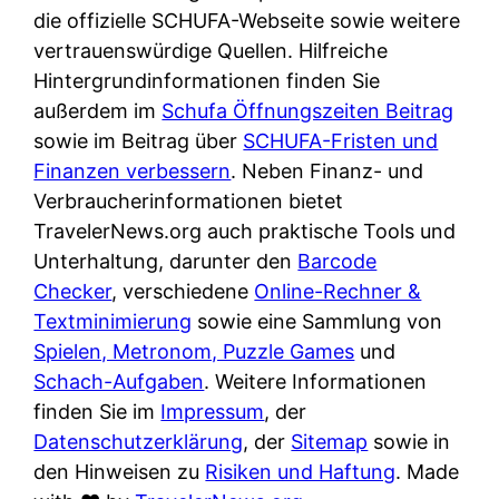
e
n
die offizielle SCHUFA-Webseite sowie weitere
?
r
K
vertrauenswürdige Quellen. Hilfreiche
i
ü
Hintergrundinformationen finden Sie
s
c
außerdem im
Schufa Öffnungszeiten Beitrag
t
h
sowie im Beitrag über
SCHUFA-Fristen und
d
e
Finanzen verbessern
. Neben Finanz- und
e
n
Verbraucherinformationen bietet
r
t
TravelerNews.org auch praktische Tools und
T
i
Unterhaltung, darunter den
Barcode
e
s
Checker
, verschiedene
Online-Rechner &
s
c
Textminimierung
sowie eine Sammlung von
t
h
Spielen, Metronom, Puzzle Games
und
s
e
Schach-Aufgaben
. Weitere Informationen
i
n
finden Sie im
Impressum
, der
e
d
Datenschutzerklärung
, der
Sitemap
sowie in
g
e
den Hinweisen zu
Risiken und Haftung
. Made
e