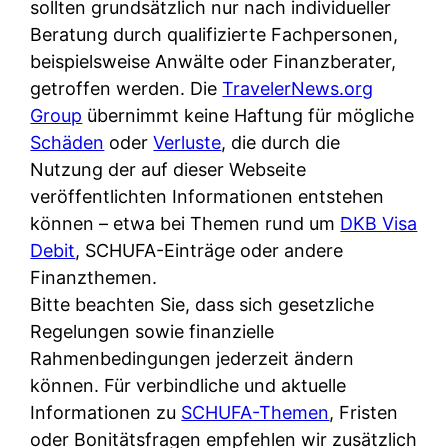
d
sollten grundsätzlich nur nach individueller
s
i
e
Beratung durch qualifizierte Fachpersonen,
c
c
r
beispielsweise Anwälte oder Finanzberater,
h
h
F
getroffen werden. Die
TravelerNews.org
e
k
i
Group
übernimmt keine Haftung für mögliche
B
o
r
Schäden
oder
Verluste
, die durch die
a
s
m
Nutzung der auf dieser Webseite
n
t
a
veröffentlichten Informationen entstehen
k
e
a
können – etwa bei Themen rund um
DKB Visa
k
n
m
Debit
, SCHUFA-Einträge oder andere
a
l
p
Finanzthemen.
r
o
r
Bitte beachten Sie, dass sich gesetzliche
t
s
i
Regelungen sowie finanzielle
e
u
v
Rahmenbedingungen jederzeit ändern
n
n
a
können. Für verbindliche und aktuelle
M
d
t
Informationen zu
SCHUFA-Themen
, Fristen
I
w
e
oder Bonitätsfragen empfehlen wir zusätzlich
R