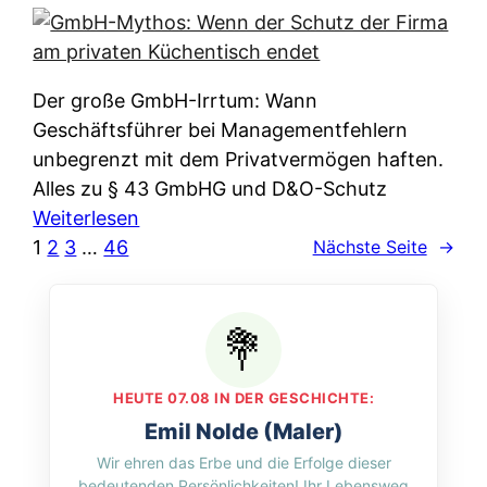
e
e
n
i
r
w
c
k
e
h
l
Der große GmbH-Irrtum: Wann
l
e
ä
Geschäftsführer bei Managementfehlern
c
r
r
unbegrenzt mit dem Privatvermögen haften.
h
t
u
Alles zu § 43 GmbHG und D&O-Schutz
e
I
n
:
Weiterlesen
n
h
g
G
1
2
3
…
46
Nächste Seite
→
L
r
p
m
ä
e
e
b
n
D
r
H
d
a
A
-
e
t
p
M
r
HEUTE 07.08 IN DER GESCHICHTE:
e
p
y
n
Emil Nolde (Maler)
n
&
t
f
Wir ehren das Erbe und die Erfolge dieser
w
O
h
u
bedeutenden Persönlichkeiten! Ihr Lebensweg