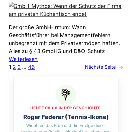
e
e
n
i
r
w
c
k
e
h
l
Der große GmbH-Irrtum: Wann
l
e
ä
Geschäftsführer bei Managementfehlern
c
r
r
unbegrenzt mit dem Privatvermögen haften.
h
t
u
Alles zu § 43 GmbHG und D&O-Schutz
e
I
n
:
Weiterlesen
n
h
g
G
1
2
3
…
46
Nächste Seite
→
L
r
p
m
ä
e
e
b
n
D
r
H
d
a
A
-
e
t
p
M
r
HEUTE 08.08 IN DER GESCHICHTE:
e
p
y
n
Roger Federer (Tennis-Ikone)
n
&
t
f
Wir ehren das Erbe und die Erfolge dieser
w
O
h
u
bedeutenden Persönlichkeiten! Ihr Lebensweg