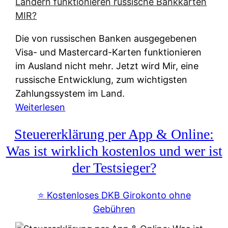
t
e
r
Die von russischen Banken ausgegebenen
n
Visa- und Mastercard-Karten funktionieren
a
im Ausland nicht mehr. Jetzt wird Mir, eine
t
russische Entwicklung, zum wichtigsten
i
Zahlungssystem im Land.
v
:
Weiterlesen
e
Z
&
Steuererklärung per App & Online:
a
f
h
Was ist wirklich kostenlos und wer ist
r
l
der Testsieger?
e
u
i
n
⭐️ Kostenloses DKB Girokonto ohne
e
g
Gebühren
A
s
u