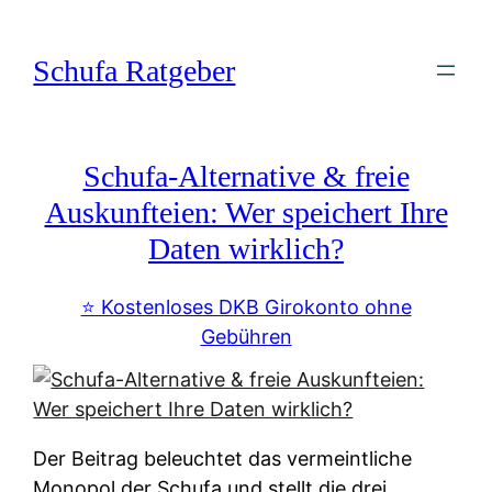
Zum
Inhalt
Schufa Ratgeber
springen
Schufa-Alternative & freie
Auskunfteien: Wer speichert Ihre
Daten wirklich?
⭐️ Kostenloses DKB Girokonto ohne
Gebühren
Der Beitrag beleuchtet das vermeintliche
Monopol der Schufa und stellt die drei