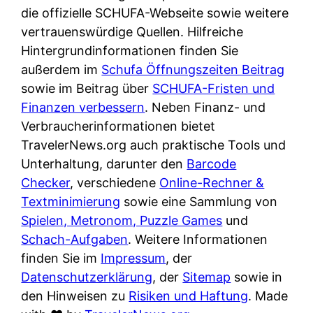
e
n
die offizielle SCHUFA-Webseite sowie weitere
?
r
K
vertrauenswürdige Quellen. Hilfreiche
i
ü
Hintergrundinformationen finden Sie
s
c
außerdem im
Schufa Öffnungszeiten Beitrag
t
h
sowie im Beitrag über
SCHUFA-Fristen und
d
e
Finanzen verbessern
. Neben Finanz- und
e
n
Verbraucherinformationen bietet
r
t
TravelerNews.org auch praktische Tools und
T
i
Unterhaltung, darunter den
Barcode
e
s
Checker
, verschiedene
Online-Rechner &
s
c
Textminimierung
sowie eine Sammlung von
t
h
Spielen, Metronom, Puzzle Games
und
s
e
Schach-Aufgaben
. Weitere Informationen
i
n
finden Sie im
Impressum
, der
e
d
Datenschutzerklärung
, der
Sitemap
sowie in
g
e
den Hinweisen zu
Risiken und Haftung
. Made
e