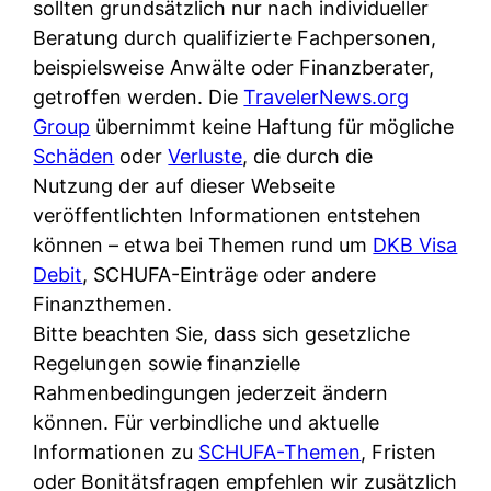
d
sollten grundsätzlich nur nach individueller
s
i
e
Beratung durch qualifizierte Fachpersonen,
c
c
r
beispielsweise Anwälte oder Finanzberater,
h
h
F
getroffen werden. Die
TravelerNews.org
e
k
i
Group
übernimmt keine Haftung für mögliche
B
o
r
Schäden
oder
Verluste
, die durch die
a
s
m
Nutzung der auf dieser Webseite
n
t
a
veröffentlichten Informationen entstehen
k
e
a
können – etwa bei Themen rund um
DKB Visa
k
n
m
Debit
, SCHUFA-Einträge oder andere
a
l
p
Finanzthemen.
r
o
r
Bitte beachten Sie, dass sich gesetzliche
t
s
i
Regelungen sowie finanzielle
e
u
v
Rahmenbedingungen jederzeit ändern
n
n
a
können. Für verbindliche und aktuelle
M
d
t
Informationen zu
SCHUFA-Themen
, Fristen
I
w
e
oder Bonitätsfragen empfehlen wir zusätzlich
R