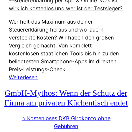
s
s
y
k
s
u
Wer holt das Maximum aus deiner
t
n
Steuererklärung heraus und wo lauern
e
f
versteckte Kosten? Wir haben den großen
m
t
Vergleich gemacht: Von komplett
M
e
kostenlosen staatlichen Tools bis hin zu den
I
i
beliebtesten Smartphone-Apps im direkten
R
e
Preis-Leistungs-Check.
:
n
:
Weiterlesen
W
:
S
i
GmbH-Mythos: Wenn der Schutz der
W
t
e
e
e
Firma am privaten Küchentisch endet
u
r
u
n
s
e
⭐️ Kostenloses DKB Girokonto ohne
d
p
r
Gebühren
i