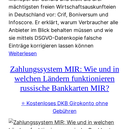
mächtigsten freien Wirtschaftsauskunfteien
in Deutschland vor: Crif, Boniversum und
Infoscore. Er erklärt, warum Verbraucher alle
Anbieter im Blick behalten müssen und wie
sie mittels DSGVO-Datenkopie falsche
Einträge korrigieren lassen können
:
Weiterlesen
S
Zahlungssystem MIR: Wie und in
c
h
welchen Ländern funktionieren
u
russische Bankkarten MIR?
f
a
⭐️ Kostenloses DKB Girokonto ohne
-
Gebühren
A
l