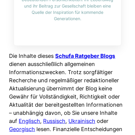
i
n
und ihr Beitrag zur Gesellschaft bleiben eine
o
n
r
l
Quelle der Inspiration für kommende
s
k
Generationen.
k
i
:
t
l
n
W
i
i
e
e
o
c
:
n
n
h
W
n
Die Inhalte dieses
Schufa Ratgeber Blogs
i
?
a
d
dienen ausschließlich allgemeinen
e
s
e
Informationszwecken. Trotz sorgfältiger
r
i
r
Recherche und regelmäßiger redaktioneller
e
s
S
Aktualisierung übernimmt der Blog keine
n
t
c
Gewähr für Vollständigkeit, Richtigkeit oder
r
w
h
Aktualität der bereitgestellten Informationen
u
i
u
– unabhängig davon, ob Sie unsere Inhalte
s
r
t
auf
Englisch
,
Russisch
,
Ukrainisch
oder
s
k
z
Georgisch
lesen. Finanzielle Entscheidungen
i
l