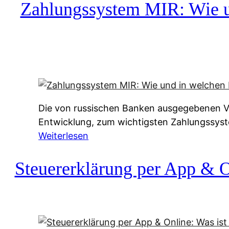
c
Zahlungssystem MIR: Wie un
h
u
f
a
-
A
l
Die von russischen Banken ausgegebenen Vis
t
Entwicklung, zum wichtigsten Zahlungssys
e
:
Weiterlesen
r
Z
n
a
Steuererklärung per App & On
a
h
t
l
i
u
v
n
e