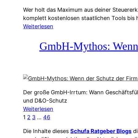
g
&
Wer holt das Maximum aus deiner Steuererk
s
f
komplett kostenlosen staatlichen Tools bis
s
r
:
Weiterlesen
y
e
S
s
i
t
GmbH-Mythos: Wenn de
t
e
e
e
A
u
m
u
e
M
s
r
I
k
e
R
u
Der große GmbH-Irrtum: Wann Geschäftsfüh
r
:
n
und D&O-Schutz
k
W
f
:
Weiterlesen
l
i
t
G
1
2
3
…
46
ä
e
e
m
r
u
i
Die Inhalte dieses
Schufa Ratgeber Blogs
di
b
u
n