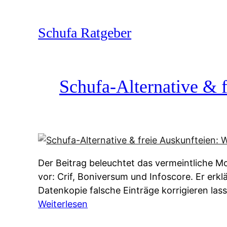
Zum
Inhalt
Schufa Ratgeber
springen
Schufa-Alternative & f
Der Beitrag beleuchtet das vermeintliche Mo
vor: Crif, Boniversum und Infoscore. Er erk
Datenkopie falsche Einträge korrigieren la
:
Weiterlesen
S