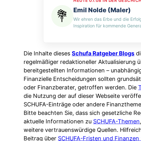
e
HEUTE 07.08 IN DER GESCHIC
H
n
d
n
Emil Nolde (Maler)
-
g
i
:
Wir ehren das Erbe und die Erfol
M
p
n
W
Inspiration für kommende Genera
y
e
w
e
t
r
e
r
h
A
l
s
Die Inhalte dieses
Schufa Ratgeber Blogs
di
o
p
c
p
regelmäßiger redaktioneller Aktualisierung ü
s
p
h
e
bereitgestellten Informationen – unabhängi
:
&
e
i
Finanzielle Entscheidungen sollten grundsät
W
O
n
c
oder Finanzberater, getroffen werden. Die
e
n
L
h
die Nutzung der auf dieser Webseite veröf
n
l
ä
e
SCHUFA-Einträge oder andere Finanztheme
n
i
n
r
Bitte beachten Sie, dass sich gesetzliche 
d
n
d
t
aktuelle Informationen zu
SCHUFA-Themen
e
e
e
I
weitere vertrauenswürdige Quellen. Hilfrei
r
:
r
h
Beitrag über
SCHUFA-Fristen und Finanzen 
S
W