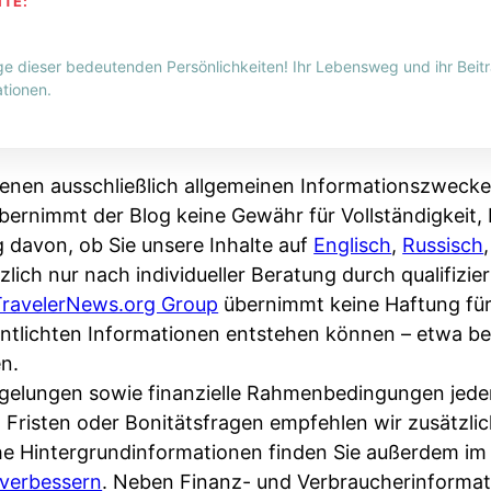
HTE:
ge dieser bedeutenden Persönlichkeiten! Ihr Lebensweg und ihr Beitr
tionen.
enen ausschließlich allgemeinen Informationszwecke
bernimmt der Blog keine Gewähr für Vollständigkeit, R
g davon, ob Sie unsere Inhalte auf
Englisch
,
Russisch
zlich nur nach individueller Beratung durch qualifizi
TravelerNews.org Group
übernimmt keine Haftung fü
fentlichten Informationen entstehen können – etwa 
n.
Regelungen sowie finanzielle Rahmenbedingungen jede
, Fristen oder Bonitätsfragen empfehlen wir zusätzli
che Hintergrundinformationen finden Sie außerdem i
verbessern
. Neben Finanz- und Verbraucherinformat