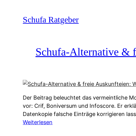
Zum
Inhalt
Schufa Ratgeber
springen
Schufa-Alternative & f
Der Beitrag beleuchtet das vermeintliche Mo
vor: Crif, Boniversum und Infoscore. Er erk
Datenkopie falsche Einträge korrigieren la
:
Weiterlesen
S