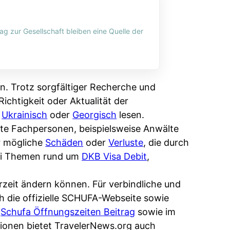
ag zur Gesellschaft bleiben eine Quelle der
n. Trotz sorgfältiger Recherche und
ichtigkeit oder Aktualität der
,
Ukrainisch
oder
Georgisch
lesen.
erte Fachpersonen, beispielsweise Anwälte
r mögliche
Schäden
oder
Verluste
, die durch
bei Themen rund um
DKB Visa Debit
,
rzeit ändern können. Für verbindliche und
ch die offizielle SCHUFA-Webseite sowie
m
Schufa Öffnungszeiten Beitrag
sowie im
ionen bietet TravelerNews.org auch