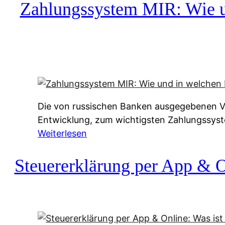
c
Zahlungssystem MIR: Wie un
h
u
f
a
-
A
l
Die von russischen Banken ausgegebenen Vis
t
Entwicklung, zum wichtigsten Zahlungssys
e
:
Weiterlesen
r
Z
n
a
Steuererklärung per App & On
a
h
t
l
i
u
v
n
e