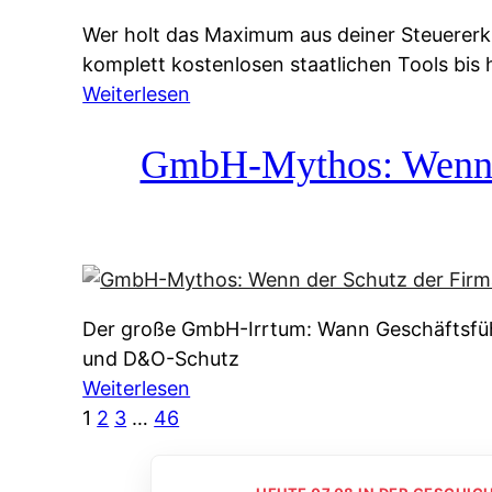
g
&
Wer holt das Maximum aus deiner Steuererk
s
f
komplett kostenlosen staatlichen Tools bis
s
r
:
Weiterlesen
y
e
S
s
i
t
GmbH-Mythos: Wenn de
t
e
e
e
A
u
m
u
e
M
s
r
I
k
e
R
u
Der große GmbH-Irrtum: Wann Geschäftsfüh
r
:
n
und D&O-Schutz
k
W
f
:
Weiterlesen
l
i
t
G
1
2
3
…
46
ä
e
e
m
r
u
i
b
u
n