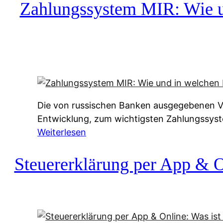
c
Zahlungssystem MIR: Wie un
h
u
f
a
-
A
l
Die von russischen Banken ausgegebenen Vis
t
Entwicklung, zum wichtigsten Zahlungssys
e
:
Weiterlesen
r
Z
n
a
Steuererklärung per App & On
a
h
t
l
i
u
v
n
e