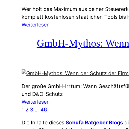
g
&
Wer holt das Maximum aus deiner Steuererk
s
f
komplett kostenlosen staatlichen Tools bis
s
r
:
Weiterlesen
y
e
S
s
i
t
GmbH-Mythos: Wenn de
t
e
e
e
A
u
m
u
e
M
s
r
I
k
e
R
u
Der große GmbH-Irrtum: Wann Geschäftsfüh
r
:
n
und D&O-Schutz
k
W
f
:
Weiterlesen
l
i
t
G
1
2
3
…
46
ä
e
e
m
r
u
i
Die Inhalte dieses
Schufa Ratgeber Blogs
di
b
u
n