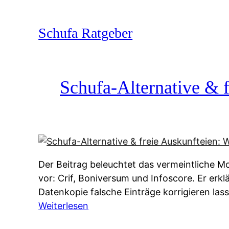
Zum
Inhalt
Schufa Ratgeber
springen
Schufa-Alternative & f
Der Beitrag beleuchtet das vermeintliche Mo
vor: Crif, Boniversum und Infoscore. Er erk
Datenkopie falsche Einträge korrigieren la
:
Weiterlesen
S