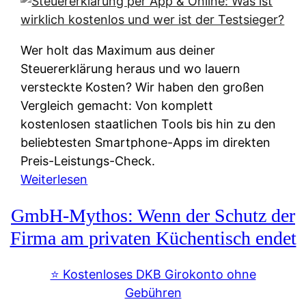
s
s
y
k
s
u
Wer holt das Maximum aus deiner
t
n
Steuererklärung heraus und wo lauern
e
f
versteckte Kosten? Wir haben den großen
m
t
Vergleich gemacht: Von komplett
M
e
kostenlosen staatlichen Tools bis hin zu den
I
i
beliebtesten Smartphone-Apps im direkten
R
e
Preis-Leistungs-Check.
:
n
:
Weiterlesen
W
:
S
i
GmbH-Mythos: Wenn der Schutz der
W
t
e
e
e
Firma am privaten Küchentisch endet
u
r
u
n
s
e
⭐️ Kostenloses DKB Girokonto ohne
d
p
r
Gebühren
i