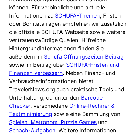
d
s
können. Für verbindliche und aktuelle
i
e
c
Informationen zu
SCHUFA-Themen
, Fristen
c
r
h
oder Bonitätsfragen empfehlen wir zusätzlich
h
F
e
die offizielle SCHUFA-Webseite sowie weitere
k
i
B
vertrauenswürdige Quellen. Hilfreiche
o
r
a
Hintergrundinformationen finden Sie
s
m
n
außerdem im
Schufa Öffnungszeiten Beitrag
t
a
k
sowie im Beitrag über
SCHUFA-Fristen und
e
a
k
Finanzen verbessern
. Neben Finanz- und
n
m
a
Verbraucherinformationen bietet
l
p
r
TravelerNews.org auch praktische Tools und
o
r
t
Unterhaltung, darunter den
Barcode
s
i
e
Checker
, verschiedene
Online-Rechner &
u
v
n
Textminimierung
sowie eine Sammlung von
n
a
M
Spielen, Metronom, Puzzle Games
und
d
t
I
Schach-Aufgaben
. Weitere Informationen
w
e
R