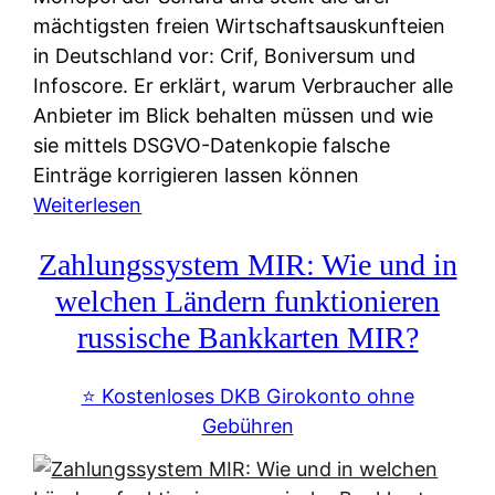
mächtigsten freien Wirtschaftsauskunfteien
in Deutschland vor: Crif, Boniversum und
Infoscore. Er erklärt, warum Verbraucher alle
Anbieter im Blick behalten müssen und wie
sie mittels DSGVO-Datenkopie falsche
Einträge korrigieren lassen können
:
Weiterlesen
S
Zahlungssystem MIR: Wie und in
c
h
welchen Ländern funktionieren
u
russische Bankkarten MIR?
f
a
⭐️ Kostenloses DKB Girokonto ohne
-
Gebühren
A
l