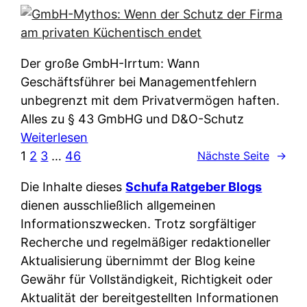
e
e
n
i
r
w
c
k
e
h
l
Der große GmbH-Irrtum: Wann
l
e
ä
Geschäftsführer bei Managementfehlern
c
r
r
unbegrenzt mit dem Privatvermögen haften.
h
t
u
Alles zu § 43 GmbHG und D&O-Schutz
e
I
n
:
Weiterlesen
n
h
g
G
1
2
3
…
46
Nächste Seite
→
L
r
p
m
ä
e
Die Inhalte dieses
Schufa Ratgeber Blogs
e
b
n
D
dienen ausschließlich allgemeinen
r
H
d
a
Informationszwecken. Trotz sorgfältiger
A
-
e
t
Recherche und regelmäßiger redaktioneller
p
M
r
e
Aktualisierung übernimmt der Blog keine
p
y
n
n
Gewähr für Vollständigkeit, Richtigkeit oder
&
t
f
w
Aktualität der bereitgestellten Informationen
O
h
u