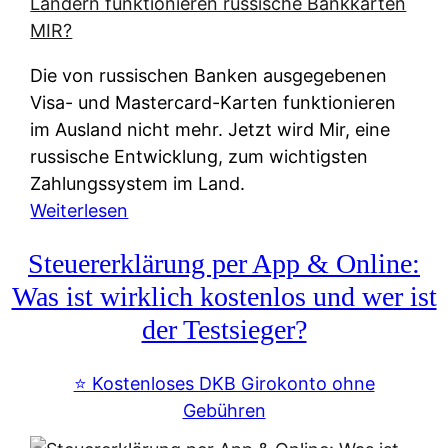
t
e
r
Die von russischen Banken ausgegebenen
n
Visa- und Mastercard-Karten funktionieren
a
im Ausland nicht mehr. Jetzt wird Mir, eine
t
russische Entwicklung, zum wichtigsten
i
Zahlungssystem im Land.
v
:
Weiterlesen
e
Z
&
Steuererklärung per App & Online:
a
f
h
Was ist wirklich kostenlos und wer ist
r
l
der Testsieger?
e
u
i
n
⭐️ Kostenloses DKB Girokonto ohne
e
g
Gebühren
A
s
u