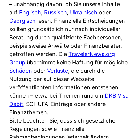
i
– unabhängig davon, ob Sie unsere Inhalte
n
o
n
r
auf
Englisch
,
Russisch
,
Ukrainisch
oder
l
s
k
k
Georgisch
lesen. Finanzielle Entscheidungen
i
:
t
l
sollten grundsätzlich nur nach individueller
n
W
i
i
Beratung durch qualifizierte Fachpersonen,
e
e
o
c
beispielsweise Anwälte oder Finanzberater,
:
n
n
h
getroffen werden. Die
TravelerNews.org
W
n
i
?
Group
übernimmt keine Haftung für mögliche
a
d
e
Schäden
oder
Verluste
, die durch die
s
e
r
Nutzung der auf dieser Webseite
i
r
e
veröffentlichten Informationen entstehen
s
S
n
können – etwa bei Themen rund um
DKB Visa
t
c
r
Debit
, SCHUFA-Einträge oder andere
w
h
u
Finanzthemen.
i
u
s
Bitte beachten Sie, dass sich gesetzliche
r
t
s
Regelungen sowie finanzielle
k
z
i
Rahmenbedingungen jederzeit ändern
l