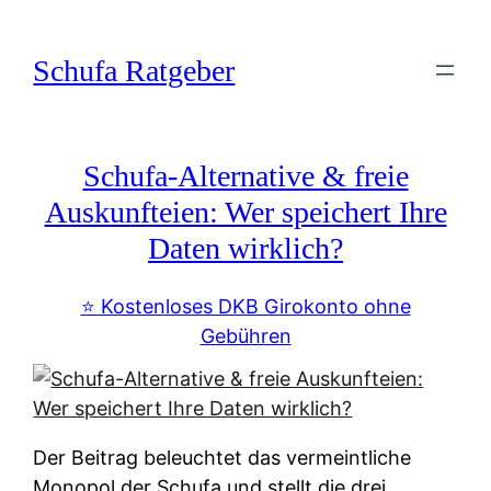
Zum
Inhalt
Schufa Ratgeber
springen
Schufa-Alternative & freie
Auskunfteien: Wer speichert Ihre
Daten wirklich?
⭐️ Kostenloses DKB Girokonto ohne
Gebühren
Der Beitrag beleuchtet das vermeintliche
Monopol der Schufa und stellt die drei