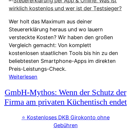
s
s
y
k
s
u
Wer holt das Maximum aus deiner
t
n
Steuererklärung heraus und wo lauern
e
f
versteckte Kosten? Wir haben den großen
m
t
Vergleich gemacht: Von komplett
M
e
kostenlosen staatlichen Tools bis hin zu den
I
i
beliebtesten Smartphone-Apps im direkten
R
e
Preis-Leistungs-Check.
:
n
:
Weiterlesen
W
:
S
i
GmbH-Mythos: Wenn der Schutz der
W
t
e
e
e
Firma am privaten Küchentisch endet
u
r
u
n
s
e
⭐️ Kostenloses DKB Girokonto ohne
d
p
r
Gebühren
i