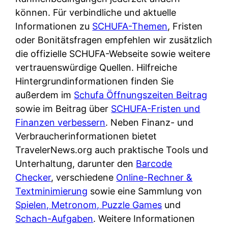
d
s
können. Für verbindliche und aktuelle
i
e
c
Informationen zu
SCHUFA-Themen
, Fristen
c
r
h
oder Bonitätsfragen empfehlen wir zusätzlich
h
F
e
die offizielle SCHUFA-Webseite sowie weitere
k
i
B
vertrauenswürdige Quellen. Hilfreiche
o
r
a
Hintergrundinformationen finden Sie
s
m
n
außerdem im
Schufa Öffnungszeiten Beitrag
t
a
k
sowie im Beitrag über
SCHUFA-Fristen und
e
a
k
Finanzen verbessern
. Neben Finanz- und
n
m
a
Verbraucherinformationen bietet
l
p
r
TravelerNews.org auch praktische Tools und
o
r
t
Unterhaltung, darunter den
Barcode
s
i
e
Checker
, verschiedene
Online-Rechner &
u
v
n
Textminimierung
sowie eine Sammlung von
n
a
M
Spielen, Metronom, Puzzle Games
und
d
t
I
Schach-Aufgaben
. Weitere Informationen
w
e
R