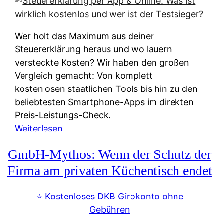
s
s
y
k
s
u
Wer holt das Maximum aus deiner
t
n
Steuererklärung heraus und wo lauern
e
f
versteckte Kosten? Wir haben den großen
m
t
Vergleich gemacht: Von komplett
M
e
kostenlosen staatlichen Tools bis hin zu den
I
i
beliebtesten Smartphone-Apps im direkten
R
e
Preis-Leistungs-Check.
:
n
:
Weiterlesen
W
:
S
i
GmbH-Mythos: Wenn der Schutz der
W
t
e
e
e
Firma am privaten Küchentisch endet
u
r
u
n
s
e
⭐️ Kostenloses DKB Girokonto ohne
d
p
r
Gebühren
i