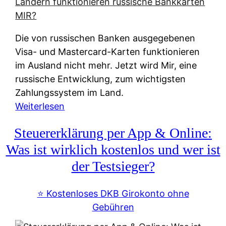
t
e
r
Die von russischen Banken ausgegebenen
n
Visa- und Mastercard-Karten funktionieren
a
im Ausland nicht mehr. Jetzt wird Mir, eine
t
russische Entwicklung, zum wichtigsten
i
Zahlungssystem im Land.
v
:
Weiterlesen
e
Z
&
Steuererklärung per App & Online:
a
f
h
Was ist wirklich kostenlos und wer ist
r
l
der Testsieger?
e
u
i
n
⭐️ Kostenloses DKB Girokonto ohne
e
g
Gebühren
A
s
u