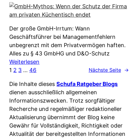
e
e
n
i
r
w
c
k
e
h
l
Der große GmbH-Irrtum: Wann
l
e
ä
Geschäftsführer bei Managementfehlern
c
r
r
unbegrenzt mit dem Privatvermögen haften.
h
t
u
Alles zu § 43 GmbHG und D&O-Schutz
e
I
n
:
Weiterlesen
n
h
g
G
1
2
3
…
46
Nächste Seite
→
L
r
p
m
ä
e
Die Inhalte dieses
Schufa Ratgeber Blogs
e
b
n
D
dienen ausschließlich allgemeinen
r
H
d
a
Informationszwecken. Trotz sorgfältiger
A
-
e
t
Recherche und regelmäßiger redaktioneller
p
M
r
e
Aktualisierung übernimmt der Blog keine
p
y
n
n
Gewähr für Vollständigkeit, Richtigkeit oder
&
t
f
w
Aktualität der bereitgestellten Informationen
O
h
u