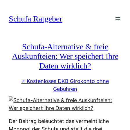
Zum
Inhalt
Schufa Ratgeber
springen
Schufa-Alternative & freie
Auskunfteien: Wer speichert Ihre
Daten wirklich?
⭐️ Kostenloses DKB Girokonto ohne
Gebühren
Der Beitrag beleuchtet das vermeintliche
Monopol der Schufa und stellt die drei