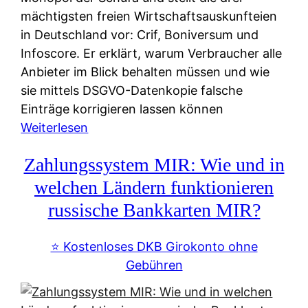
mächtigsten freien Wirtschaftsauskunfteien
in Deutschland vor: Crif, Boniversum und
Infoscore. Er erklärt, warum Verbraucher alle
Anbieter im Blick behalten müssen und wie
sie mittels DSGVO-Datenkopie falsche
Einträge korrigieren lassen können
:
Weiterlesen
S
Zahlungssystem MIR: Wie und in
c
h
welchen Ländern funktionieren
u
russische Bankkarten MIR?
f
a
⭐️ Kostenloses DKB Girokonto ohne
-
Gebühren
A
l