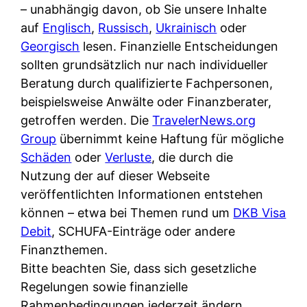
i
– unabhängig davon, ob Sie unsere Inhalte
n
o
n
r
auf
Englisch
,
Russisch
,
Ukrainisch
oder
l
s
k
k
Georgisch
lesen. Finanzielle Entscheidungen
i
:
t
l
sollten grundsätzlich nur nach individueller
n
W
i
i
Beratung durch qualifizierte Fachpersonen,
e
e
o
c
beispielsweise Anwälte oder Finanzberater,
:
n
n
h
getroffen werden. Die
TravelerNews.org
W
n
i
?
Group
übernimmt keine Haftung für mögliche
a
d
e
Schäden
oder
Verluste
, die durch die
s
e
r
Nutzung der auf dieser Webseite
i
r
e
veröffentlichten Informationen entstehen
s
S
n
können – etwa bei Themen rund um
DKB Visa
t
c
r
Debit
, SCHUFA-Einträge oder andere
w
h
u
Finanzthemen.
i
u
s
Bitte beachten Sie, dass sich gesetzliche
r
t
s
Regelungen sowie finanzielle
k
z
i
Rahmenbedingungen jederzeit ändern
l