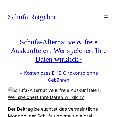
Zum
Inhalt
Schufa Ratgeber
springen
Schufa-Alternative & freie
Auskunfteien: Wer speichert Ihre
Daten wirklich?
⭐️ Kostenloses DKB Girokonto ohne
Gebühren
Der Beitrag beleuchtet das vermeintliche
Monopol der Schufa und stellt die drei