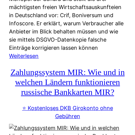
mächtigsten freien Wirtschaftsauskunfteien
in Deutschland vor: Crif, Boniversum und
Infoscore. Er erklärt, warum Verbraucher alle
Anbieter im Blick behalten müssen und wie
sie mittels DSGVO-Datenkopie falsche
Einträge korrigieren lassen können
:
Weiterlesen
S
Zahlungssystem MIR: Wie und in
c
h
welchen Ländern funktionieren
u
russische Bankkarten MIR?
f
a
⭐️ Kostenloses DKB Girokonto ohne
-
Gebühren
A
l