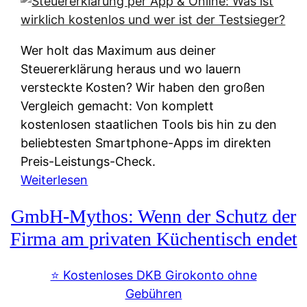
s
s
y
k
s
u
Wer holt das Maximum aus deiner
t
n
Steuererklärung heraus und wo lauern
e
f
versteckte Kosten? Wir haben den großen
m
t
Vergleich gemacht: Von komplett
M
e
kostenlosen staatlichen Tools bis hin zu den
I
i
beliebtesten Smartphone-Apps im direkten
R
e
Preis-Leistungs-Check.
:
n
:
Weiterlesen
W
:
S
i
GmbH-Mythos: Wenn der Schutz der
W
t
e
e
e
Firma am privaten Küchentisch endet
u
r
u
n
s
e
⭐️ Kostenloses DKB Girokonto ohne
d
p
r
Gebühren
i