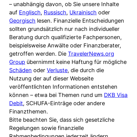
i
– unabhängig davon, ob Sie unsere Inhalte
n
o
n
r
auf
Englisch
,
Russisch
,
Ukrainisch
oder
l
s
k
k
Georgisch
lesen. Finanzielle Entscheidungen
i
:
t
l
sollten grundsätzlich nur nach individueller
n
W
i
i
Beratung durch qualifizierte Fachpersonen,
e
e
o
c
beispielsweise Anwälte oder Finanzberater,
:
n
n
h
getroffen werden. Die
TravelerNews.org
W
n
i
?
Group
übernimmt keine Haftung für mögliche
a
d
e
Schäden
oder
Verluste
, die durch die
s
e
r
Nutzung der auf dieser Webseite
i
r
e
veröffentlichten Informationen entstehen
s
S
n
können – etwa bei Themen rund um
DKB Visa
t
c
r
Debit
, SCHUFA-Einträge oder andere
w
h
u
Finanzthemen.
i
u
s
Bitte beachten Sie, dass sich gesetzliche
r
t
s
Regelungen sowie finanzielle
k
z
i
Rahmenbedingungen jederzeit ändern
l