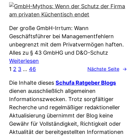
e
e
n
i
r
w
c
k
e
h
l
Der große GmbH-Irrtum: Wann
l
e
ä
Geschäftsführer bei Managementfehlern
c
r
r
unbegrenzt mit dem Privatvermögen haften.
h
t
u
Alles zu § 43 GmbHG und D&O-Schutz
e
I
n
:
Weiterlesen
n
h
g
G
1
2
3
…
46
Nächste Seite
→
L
r
p
m
ä
e
Die Inhalte dieses
Schufa Ratgeber Blogs
e
b
n
D
dienen ausschließlich allgemeinen
r
H
d
a
Informationszwecken. Trotz sorgfältiger
A
-
e
t
Recherche und regelmäßiger redaktioneller
p
M
r
e
Aktualisierung übernimmt der Blog keine
p
y
n
n
Gewähr für Vollständigkeit, Richtigkeit oder
&
t
f
w
Aktualität der bereitgestellten Informationen
O
h
u