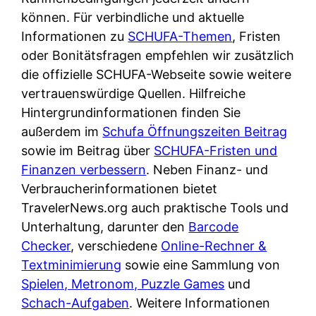
d
s
können. Für verbindliche und aktuelle
i
e
c
Informationen zu
SCHUFA-Themen
, Fristen
c
r
h
oder Bonitätsfragen empfehlen wir zusätzlich
h
F
e
die offizielle SCHUFA-Webseite sowie weitere
k
i
B
vertrauenswürdige Quellen. Hilfreiche
o
r
a
Hintergrundinformationen finden Sie
s
m
n
außerdem im
Schufa Öffnungszeiten Beitrag
t
a
k
sowie im Beitrag über
SCHUFA-Fristen und
e
a
k
Finanzen verbessern
. Neben Finanz- und
n
m
a
Verbraucherinformationen bietet
l
p
r
TravelerNews.org auch praktische Tools und
o
r
t
Unterhaltung, darunter den
Barcode
s
i
e
Checker
, verschiedene
Online-Rechner &
u
v
n
Textminimierung
sowie eine Sammlung von
n
a
M
Spielen, Metronom, Puzzle Games
und
d
t
I
Schach-Aufgaben
. Weitere Informationen
w
e
R