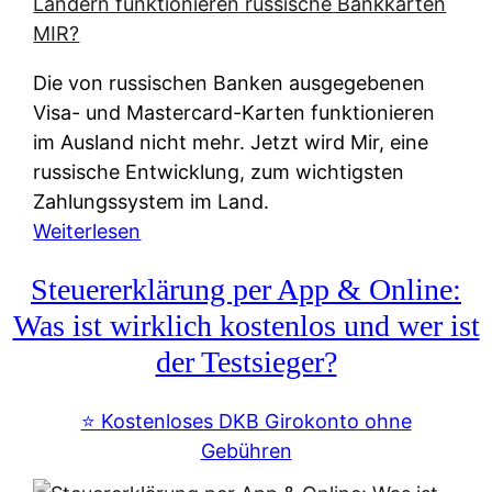
t
e
r
Die von russischen Banken ausgegebenen
n
Visa- und Mastercard-Karten funktionieren
a
im Ausland nicht mehr. Jetzt wird Mir, eine
t
russische Entwicklung, zum wichtigsten
i
Zahlungssystem im Land.
v
:
Weiterlesen
e
Z
&
Steuererklärung per App & Online:
a
f
h
Was ist wirklich kostenlos und wer ist
r
l
der Testsieger?
e
u
i
n
⭐️ Kostenloses DKB Girokonto ohne
e
g
Gebühren
A
s
u