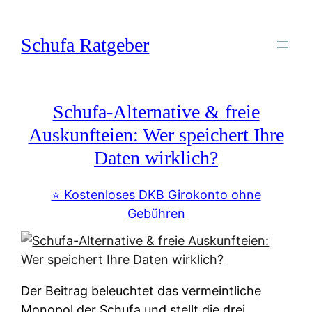
Zum
Inhalt
Schufa Ratgeber
springen
Schufa-Alternative & freie
Auskunfteien: Wer speichert Ihre
Daten wirklich?
⭐️ Kostenloses DKB Girokonto ohne
Gebühren
Der Beitrag beleuchtet das vermeintliche
Monopol der Schufa und stellt die drei