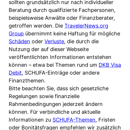
d
sollten grundsätzlich nur nach individueller
s
i
e
Beratung durch qualifizierte Fachpersonen,
c
c
r
beispielsweise Anwälte oder Finanzberater,
h
h
F
getroffen werden. Die
TravelerNews.org
e
k
i
Group
übernimmt keine Haftung für mögliche
B
o
r
Schäden
oder
Verluste
, die durch die
a
s
m
Nutzung der auf dieser Webseite
n
t
a
veröffentlichten Informationen entstehen
k
e
a
können – etwa bei Themen rund um
DKB Visa
k
n
m
Debit
, SCHUFA-Einträge oder andere
a
l
p
Finanzthemen.
r
o
r
Bitte beachten Sie, dass sich gesetzliche
t
s
i
Regelungen sowie finanzielle
e
u
v
Rahmenbedingungen jederzeit ändern
n
n
a
können. Für verbindliche und aktuelle
M
d
t
Informationen zu
SCHUFA-Themen
, Fristen
I
w
e
oder Bonitätsfragen empfehlen wir zusätzlich
R