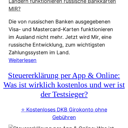
t
e
r
Die von russischen Banken ausgegebenen
n
Visa- und Mastercard-Karten funktionieren
a
im Ausland nicht mehr. Jetzt wird Mir, eine
t
russische Entwicklung, zum wichtigsten
i
Zahlungssystem im Land.
v
:
Weiterlesen
e
Z
&
Steuererklärung per App & Online:
a
f
h
Was ist wirklich kostenlos und wer ist
r
l
der Testsieger?
e
u
i
n
⭐️ Kostenloses DKB Girokonto ohne
e
g
Gebühren
A
s
u