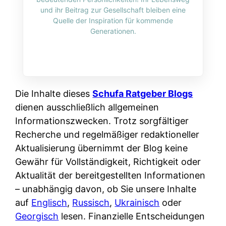
i
n
und ihr Beitrag zur Gesellschaft bleiben eine
o
n
r
l
Quelle der Inspiration für kommende
s
k
Generationen.
k
i
:
t
l
n
W
i
i
e
e
o
c
:
n
n
h
W
n
Die Inhalte dieses
Schufa Ratgeber Blogs
i
?
a
d
dienen ausschließlich allgemeinen
e
s
e
Informationszwecken. Trotz sorgfältiger
r
i
r
Recherche und regelmäßiger redaktioneller
e
s
S
Aktualisierung übernimmt der Blog keine
n
t
c
Gewähr für Vollständigkeit, Richtigkeit oder
r
w
h
Aktualität der bereitgestellten Informationen
u
i
u
– unabhängig davon, ob Sie unsere Inhalte
s
r
t
auf
Englisch
,
Russisch
,
Ukrainisch
oder
s
k
z
Georgisch
lesen. Finanzielle Entscheidungen
i
l