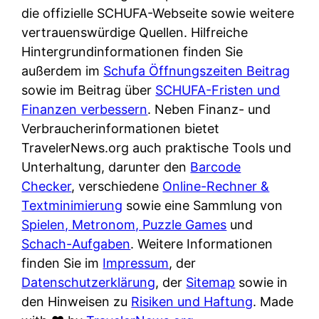
e
n
die offizielle SCHUFA-Webseite sowie weitere
?
r
K
vertrauenswürdige Quellen. Hilfreiche
i
ü
Hintergrundinformationen finden Sie
s
c
außerdem im
Schufa Öffnungszeiten Beitrag
t
h
sowie im Beitrag über
SCHUFA-Fristen und
d
e
Finanzen verbessern
. Neben Finanz- und
e
n
Verbraucherinformationen bietet
r
t
TravelerNews.org auch praktische Tools und
T
i
Unterhaltung, darunter den
Barcode
e
s
Checker
, verschiedene
Online-Rechner &
s
c
Textminimierung
sowie eine Sammlung von
t
h
Spielen, Metronom, Puzzle Games
und
s
e
Schach-Aufgaben
. Weitere Informationen
i
n
finden Sie im
Impressum
, der
e
d
Datenschutzerklärung
, der
Sitemap
sowie in
g
e
den Hinweisen zu
Risiken und Haftung
. Made
e