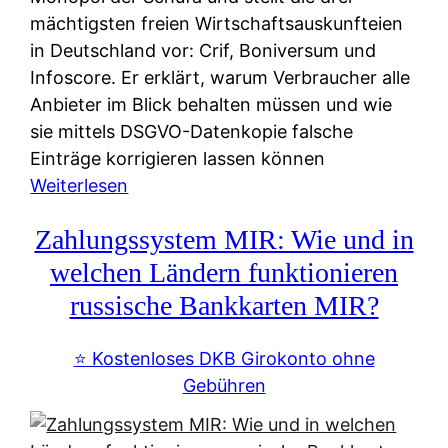
mächtigsten freien Wirtschaftsauskunfteien
in Deutschland vor: Crif, Boniversum und
Infoscore. Er erklärt, warum Verbraucher alle
Anbieter im Blick behalten müssen und wie
sie mittels DSGVO-Datenkopie falsche
Einträge korrigieren lassen können
:
Weiterlesen
S
Zahlungssystem MIR: Wie und in
c
h
welchen Ländern funktionieren
u
russische Bankkarten MIR?
f
a
⭐️ Kostenloses DKB Girokonto ohne
-
Gebühren
A
l