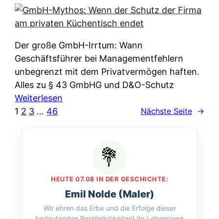
e
e
n
i
r
w
c
k
e
h
l
Der große GmbH-Irrtum: Wann
l
e
ä
Geschäftsführer bei Managementfehlern
c
r
r
unbegrenzt mit dem Privatvermögen haften.
h
t
u
Alles zu § 43 GmbHG und D&O-Schutz
e
I
n
:
Weiterlesen
n
h
g
G
1
2
3
…
46
Nächste Seite
→
L
r
p
m
ä
e
e
b
n
D
r
H
d
a
A
-
e
t
p
M
r
HEUTE 07.08 IN DER GESCHICHTE:
e
p
y
n
Emil Nolde (Maler)
n
&
t
f
Wir ehren das Erbe und die Erfolge dieser
w
O
h
u
bedeutenden Persönlichkeiten! Ihr Lebensweg