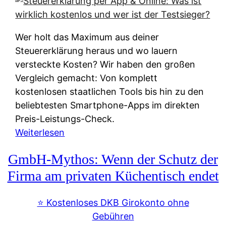
s
s
y
k
s
u
Wer holt das Maximum aus deiner
t
n
Steuererklärung heraus und wo lauern
e
f
versteckte Kosten? Wir haben den großen
m
t
Vergleich gemacht: Von komplett
M
e
kostenlosen staatlichen Tools bis hin zu den
I
i
beliebtesten Smartphone-Apps im direkten
R
e
Preis-Leistungs-Check.
:
n
:
Weiterlesen
W
:
S
i
GmbH-Mythos: Wenn der Schutz der
W
t
e
e
e
Firma am privaten Küchentisch endet
u
r
u
n
s
e
⭐️ Kostenloses DKB Girokonto ohne
d
p
r
Gebühren
i