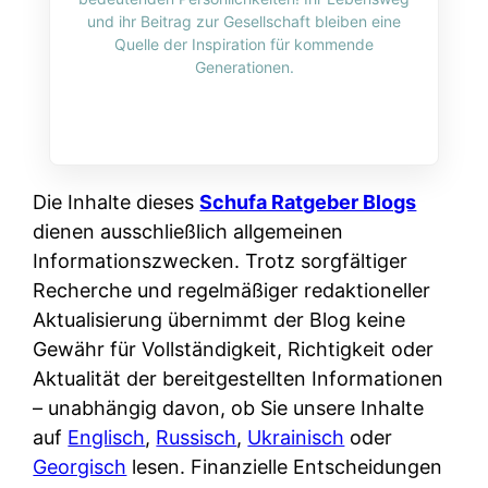
i
n
und ihr Beitrag zur Gesellschaft bleiben eine
o
n
r
l
Quelle der Inspiration für kommende
s
k
Generationen.
k
i
:
t
l
n
W
i
i
e
e
o
c
:
n
n
h
W
n
Die Inhalte dieses
Schufa Ratgeber Blogs
i
?
a
d
dienen ausschließlich allgemeinen
e
s
e
Informationszwecken. Trotz sorgfältiger
r
i
r
Recherche und regelmäßiger redaktioneller
e
s
S
Aktualisierung übernimmt der Blog keine
n
t
c
Gewähr für Vollständigkeit, Richtigkeit oder
r
w
h
Aktualität der bereitgestellten Informationen
u
i
u
– unabhängig davon, ob Sie unsere Inhalte
s
r
t
auf
Englisch
,
Russisch
,
Ukrainisch
oder
s
k
z
Georgisch
lesen. Finanzielle Entscheidungen
i
l