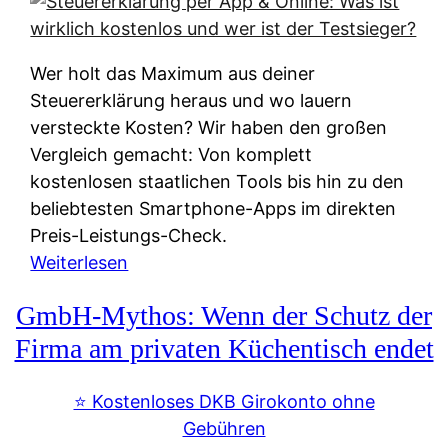
s
s
y
k
s
u
Wer holt das Maximum aus deiner
t
n
Steuererklärung heraus und wo lauern
e
f
versteckte Kosten? Wir haben den großen
m
t
Vergleich gemacht: Von komplett
M
e
kostenlosen staatlichen Tools bis hin zu den
I
i
beliebtesten Smartphone-Apps im direkten
R
e
Preis-Leistungs-Check.
:
n
:
Weiterlesen
W
:
S
i
GmbH-Mythos: Wenn der Schutz der
W
t
e
e
e
Firma am privaten Küchentisch endet
u
r
u
n
s
e
⭐️ Kostenloses DKB Girokonto ohne
d
p
r
Gebühren
i