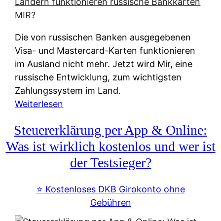
t
e
r
Die von russischen Banken ausgegebenen
n
Visa- und Mastercard-Karten funktionieren
a
im Ausland nicht mehr. Jetzt wird Mir, eine
t
russische Entwicklung, zum wichtigsten
i
Zahlungssystem im Land.
v
:
Weiterlesen
e
Z
&
Steuererklärung per App & Online:
a
f
h
Was ist wirklich kostenlos und wer ist
r
l
der Testsieger?
e
u
i
n
⭐️ Kostenloses DKB Girokonto ohne
e
g
Gebühren
A
s
u