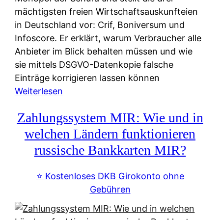
mächtigsten freien Wirtschaftsauskunfteien
in Deutschland vor: Crif, Boniversum und
Infoscore. Er erklärt, warum Verbraucher alle
Anbieter im Blick behalten müssen und wie
sie mittels DSGVO-Datenkopie falsche
Einträge korrigieren lassen können
:
Weiterlesen
S
Zahlungssystem MIR: Wie und in
c
h
welchen Ländern funktionieren
u
russische Bankkarten MIR?
f
a
⭐️ Kostenloses DKB Girokonto ohne
-
Gebühren
A
l