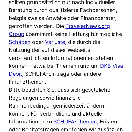
d
sollten grundsätzlich nur nach individueller
s
i
e
Beratung durch qualifizierte Fachpersonen,
c
c
r
beispielsweise Anwälte oder Finanzberater,
h
h
F
getroffen werden. Die
TravelerNews.org
e
k
i
Group
übernimmt keine Haftung für mögliche
B
o
r
Schäden
oder
Verluste
, die durch die
a
s
m
Nutzung der auf dieser Webseite
n
t
a
veröffentlichten Informationen entstehen
k
e
a
können – etwa bei Themen rund um
DKB Visa
k
n
m
Debit
, SCHUFA-Einträge oder andere
a
l
p
Finanzthemen.
r
o
r
Bitte beachten Sie, dass sich gesetzliche
t
s
i
Regelungen sowie finanzielle
e
u
v
Rahmenbedingungen jederzeit ändern
n
n
a
können. Für verbindliche und aktuelle
M
d
t
Informationen zu
SCHUFA-Themen
, Fristen
I
w
e
oder Bonitätsfragen empfehlen wir zusätzlich
R