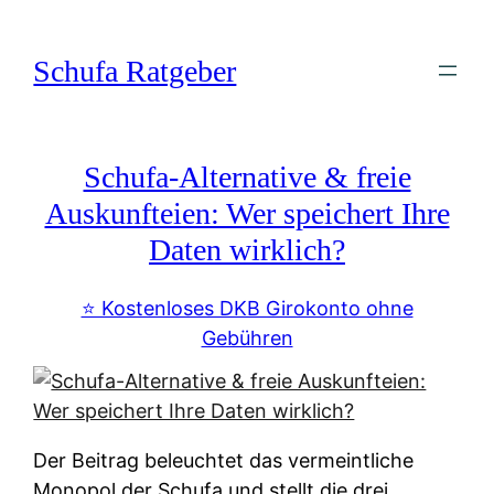
Zum
Inhalt
Schufa Ratgeber
springen
Schufa-Alternative & freie
Auskunfteien: Wer speichert Ihre
Daten wirklich?
⭐️ Kostenloses DKB Girokonto ohne
Gebühren
Der Beitrag beleuchtet das vermeintliche
Monopol der Schufa und stellt die drei