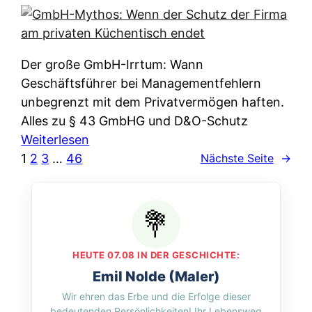
e
e
n
i
r
w
c
k
e
h
l
Der große GmbH-Irrtum: Wann
l
e
ä
Geschäftsführer bei Managementfehlern
c
r
r
unbegrenzt mit dem Privatvermögen haften.
h
t
u
Alles zu § 43 GmbHG und D&O-Schutz
e
I
n
:
Weiterlesen
n
h
g
G
1
2
3
…
46
Nächste Seite
→
L
r
p
m
ä
e
e
b
n
D
r
H
d
a
A
-
e
t
p
M
r
HEUTE 07.08 IN DER GESCHICHTE:
e
p
y
n
Emil Nolde (Maler)
n
&
t
f
Wir ehren das Erbe und die Erfolge dieser
w
O
h
u
bedeutenden Persönlichkeiten! Ihr Lebensweg