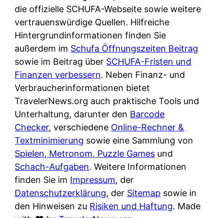
e
n
die offizielle SCHUFA-Webseite sowie weitere
?
r
K
vertrauenswürdige Quellen. Hilfreiche
i
ü
Hintergrundinformationen finden Sie
s
c
außerdem im
Schufa Öffnungszeiten Beitrag
t
h
sowie im Beitrag über
SCHUFA-Fristen und
d
e
Finanzen verbessern
. Neben Finanz- und
e
n
Verbraucherinformationen bietet
r
t
TravelerNews.org auch praktische Tools und
T
i
Unterhaltung, darunter den
Barcode
e
s
Checker
, verschiedene
Online-Rechner &
s
c
Textminimierung
sowie eine Sammlung von
t
h
Spielen, Metronom, Puzzle Games
und
s
e
Schach-Aufgaben
. Weitere Informationen
i
n
finden Sie im
Impressum
, der
e
d
Datenschutzerklärung
, der
Sitemap
sowie in
g
e
den Hinweisen zu
Risiken und Haftung
. Made
e