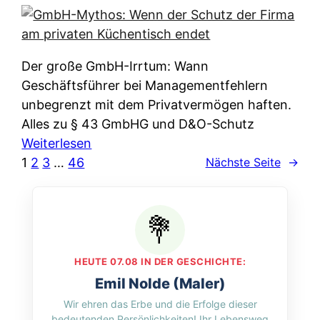
e
e
n
i
r
w
c
k
e
h
l
Der große GmbH-Irrtum: Wann
l
e
ä
Geschäftsführer bei Managementfehlern
c
r
r
unbegrenzt mit dem Privatvermögen haften.
h
t
u
Alles zu § 43 GmbHG und D&O-Schutz
e
I
n
:
Weiterlesen
n
h
g
G
1
2
3
…
46
Nächste Seite
→
L
r
p
m
ä
e
e
b
n
D
r
H
d
a
A
-
e
t
p
M
r
HEUTE 07.08 IN DER GESCHICHTE:
e
p
y
n
Emil Nolde (Maler)
n
&
t
f
Wir ehren das Erbe und die Erfolge dieser
w
O
h
u
bedeutenden Persönlichkeiten! Ihr Lebensweg