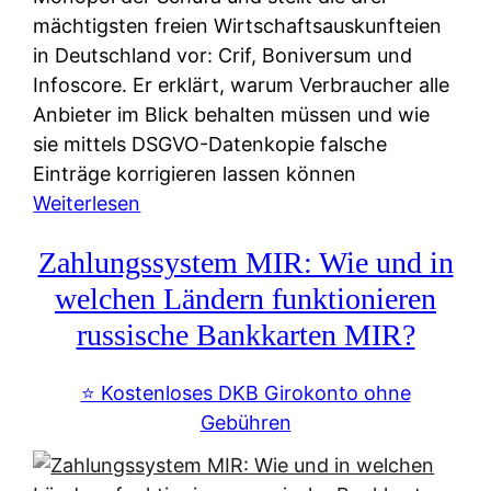
mächtigsten freien Wirtschaftsauskunfteien
in Deutschland vor: Crif, Boniversum und
Infoscore. Er erklärt, warum Verbraucher alle
Anbieter im Blick behalten müssen und wie
sie mittels DSGVO-Datenkopie falsche
Einträge korrigieren lassen können
:
Weiterlesen
S
Zahlungssystem MIR: Wie und in
c
h
welchen Ländern funktionieren
u
russische Bankkarten MIR?
f
a
⭐️ Kostenloses DKB Girokonto ohne
-
Gebühren
A
l