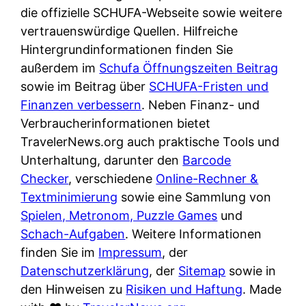
e
n
die offizielle SCHUFA-Webseite sowie weitere
?
r
K
vertrauenswürdige Quellen. Hilfreiche
i
ü
Hintergrundinformationen finden Sie
s
c
außerdem im
Schufa Öffnungszeiten Beitrag
t
h
sowie im Beitrag über
SCHUFA-Fristen und
d
e
Finanzen verbessern
. Neben Finanz- und
e
n
Verbraucherinformationen bietet
r
t
TravelerNews.org auch praktische Tools und
T
i
Unterhaltung, darunter den
Barcode
e
s
Checker
, verschiedene
Online-Rechner &
s
c
Textminimierung
sowie eine Sammlung von
t
h
Spielen, Metronom, Puzzle Games
und
s
e
Schach-Aufgaben
. Weitere Informationen
i
n
finden Sie im
Impressum
, der
e
d
Datenschutzerklärung
, der
Sitemap
sowie in
g
e
den Hinweisen zu
Risiken und Haftung
. Made
e