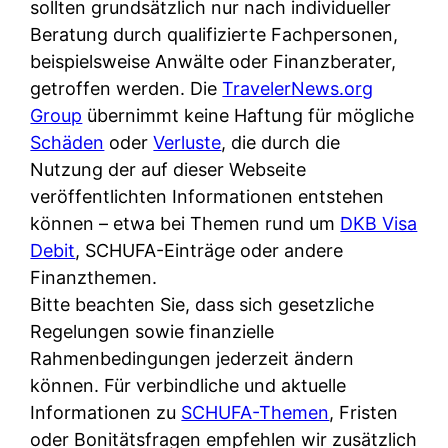
d
sollten grundsätzlich nur nach individueller
s
i
e
Beratung durch qualifizierte Fachpersonen,
c
c
r
beispielsweise Anwälte oder Finanzberater,
h
h
F
getroffen werden. Die
TravelerNews.org
e
k
i
Group
übernimmt keine Haftung für mögliche
B
o
r
Schäden
oder
Verluste
, die durch die
a
s
m
Nutzung der auf dieser Webseite
n
t
a
veröffentlichten Informationen entstehen
k
e
a
können – etwa bei Themen rund um
DKB Visa
k
n
m
Debit
, SCHUFA-Einträge oder andere
a
l
p
Finanzthemen.
r
o
r
Bitte beachten Sie, dass sich gesetzliche
t
s
i
Regelungen sowie finanzielle
e
u
v
Rahmenbedingungen jederzeit ändern
n
n
a
können. Für verbindliche und aktuelle
M
d
t
Informationen zu
SCHUFA-Themen
, Fristen
I
w
e
oder Bonitätsfragen empfehlen wir zusätzlich
R