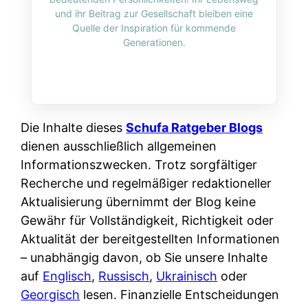
i
n
und ihr Beitrag zur Gesellschaft bleiben eine
o
n
r
l
Quelle der Inspiration für kommende
s
k
Generationen.
k
i
:
t
l
n
W
i
i
e
e
o
c
:
n
n
h
W
n
Die Inhalte dieses
Schufa Ratgeber Blogs
i
?
a
d
dienen ausschließlich allgemeinen
e
s
e
Informationszwecken. Trotz sorgfältiger
r
i
r
Recherche und regelmäßiger redaktioneller
e
s
S
Aktualisierung übernimmt der Blog keine
n
t
c
Gewähr für Vollständigkeit, Richtigkeit oder
r
w
h
Aktualität der bereitgestellten Informationen
u
i
u
– unabhängig davon, ob Sie unsere Inhalte
s
r
t
auf
Englisch
,
Russisch
,
Ukrainisch
oder
s
k
z
Georgisch
lesen. Finanzielle Entscheidungen
i
l