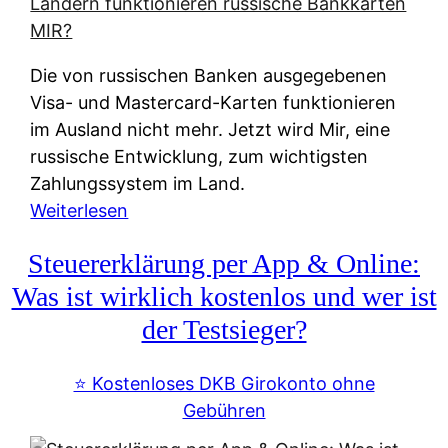
t
e
r
Die von russischen Banken ausgegebenen
n
Visa- und Mastercard-Karten funktionieren
a
im Ausland nicht mehr. Jetzt wird Mir, eine
t
russische Entwicklung, zum wichtigsten
i
Zahlungssystem im Land.
v
:
Weiterlesen
e
Z
&
Steuererklärung per App & Online:
a
f
h
Was ist wirklich kostenlos und wer ist
r
l
der Testsieger?
e
u
i
n
⭐️ Kostenloses DKB Girokonto ohne
e
g
Gebühren
A
s
u