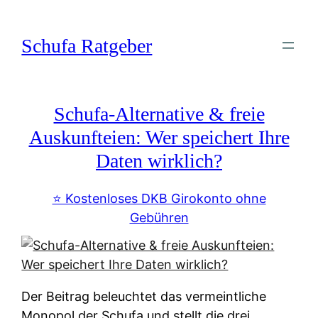
Zum
Inhalt
Schufa Ratgeber
springen
Schufa-Alternative & freie
Auskunfteien: Wer speichert Ihre
Daten wirklich?
⭐️ Kostenloses DKB Girokonto ohne
Gebühren
Der Beitrag beleuchtet das vermeintliche
Monopol der Schufa und stellt die drei