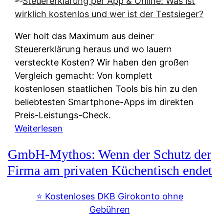
s
s
y
k
s
u
Wer holt das Maximum aus deiner
t
n
Steuererklärung heraus und wo lauern
e
f
versteckte Kosten? Wir haben den großen
m
t
Vergleich gemacht: Von komplett
M
e
kostenlosen staatlichen Tools bis hin zu den
I
i
beliebtesten Smartphone-Apps im direkten
R
e
Preis-Leistungs-Check.
:
n
:
Weiterlesen
W
:
S
i
GmbH-Mythos: Wenn der Schutz der
W
t
e
e
e
Firma am privaten Küchentisch endet
u
r
u
n
s
e
⭐️ Kostenloses DKB Girokonto ohne
d
p
r
Gebühren
i