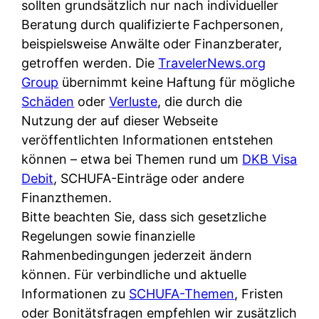
d
sollten grundsätzlich nur nach individueller
s
i
e
Beratung durch qualifizierte Fachpersonen,
c
c
r
beispielsweise Anwälte oder Finanzberater,
h
h
F
getroffen werden. Die
TravelerNews.org
e
k
i
Group
übernimmt keine Haftung für mögliche
B
o
r
Schäden
oder
Verluste
, die durch die
a
s
m
Nutzung der auf dieser Webseite
n
t
a
veröffentlichten Informationen entstehen
k
e
a
können – etwa bei Themen rund um
DKB Visa
k
n
m
Debit
, SCHUFA-Einträge oder andere
a
l
p
Finanzthemen.
r
o
r
Bitte beachten Sie, dass sich gesetzliche
t
s
i
Regelungen sowie finanzielle
e
u
v
Rahmenbedingungen jederzeit ändern
n
n
a
können. Für verbindliche und aktuelle
M
d
t
Informationen zu
SCHUFA-Themen
, Fristen
I
w
e
oder Bonitätsfragen empfehlen wir zusätzlich
R