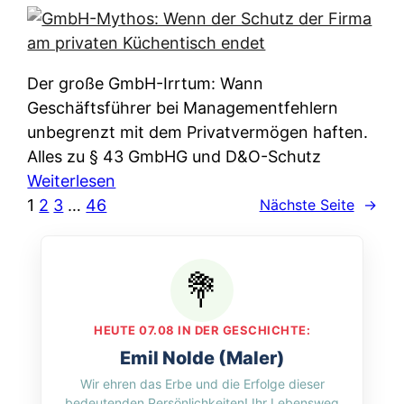
e
e
n
i
r
w
c
k
e
h
l
Der große GmbH-Irrtum: Wann
l
e
ä
Geschäftsführer bei Managementfehlern
c
r
r
unbegrenzt mit dem Privatvermögen haften.
h
t
u
Alles zu § 43 GmbHG und D&O-Schutz
e
I
n
:
Weiterlesen
n
h
g
G
1
2
3
…
46
Nächste Seite
→
L
r
p
m
ä
e
e
b
n
D
r
H
d
a
A
-
e
t
p
M
r
HEUTE 07.08 IN DER GESCHICHTE:
e
p
y
n
Emil Nolde (Maler)
n
&
t
f
Wir ehren das Erbe und die Erfolge dieser
w
O
h
u
bedeutenden Persönlichkeiten! Ihr Lebensweg