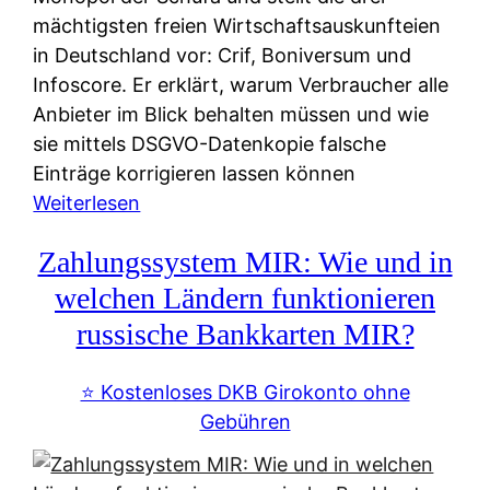
mächtigsten freien Wirtschaftsauskunfteien
in Deutschland vor: Crif, Boniversum und
Infoscore. Er erklärt, warum Verbraucher alle
Anbieter im Blick behalten müssen und wie
sie mittels DSGVO-Datenkopie falsche
Einträge korrigieren lassen können
:
Weiterlesen
S
Zahlungssystem MIR: Wie und in
c
h
welchen Ländern funktionieren
u
russische Bankkarten MIR?
f
a
⭐️ Kostenloses DKB Girokonto ohne
-
Gebühren
A
l