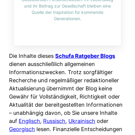
i
n
und ihr Beitrag zur Gesellschaft bleiben eine
o
n
r
l
Quelle der Inspiration für kommende
s
k
Generationen.
k
i
:
t
l
n
W
i
i
e
e
o
c
:
n
n
h
W
n
Die Inhalte dieses
Schufa Ratgeber Blogs
i
?
a
d
dienen ausschließlich allgemeinen
e
s
e
Informationszwecken. Trotz sorgfältiger
r
i
r
Recherche und regelmäßiger redaktioneller
e
s
S
Aktualisierung übernimmt der Blog keine
n
t
c
Gewähr für Vollständigkeit, Richtigkeit oder
r
w
h
Aktualität der bereitgestellten Informationen
u
i
u
– unabhängig davon, ob Sie unsere Inhalte
s
r
t
auf
Englisch
,
Russisch
,
Ukrainisch
oder
s
k
z
Georgisch
lesen. Finanzielle Entscheidungen
i
l