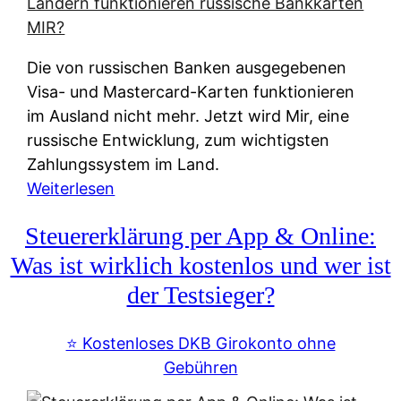
t
e
r
Die von russischen Banken ausgegebenen
n
Visa- und Mastercard-Karten funktionieren
a
im Ausland nicht mehr. Jetzt wird Mir, eine
t
russische Entwicklung, zum wichtigsten
i
Zahlungssystem im Land.
v
:
Weiterlesen
e
Z
&
Steuererklärung per App & Online:
a
f
h
Was ist wirklich kostenlos und wer ist
r
l
der Testsieger?
e
u
i
n
⭐️ Kostenloses DKB Girokonto ohne
e
g
Gebühren
A
s
u