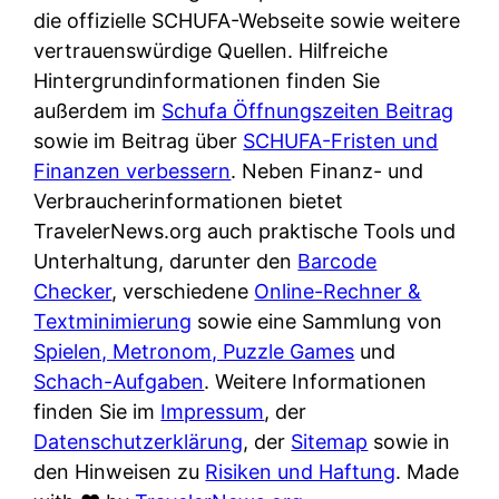
e
n
die offizielle SCHUFA-Webseite sowie weitere
?
r
K
vertrauenswürdige Quellen. Hilfreiche
i
ü
Hintergrundinformationen finden Sie
s
c
außerdem im
Schufa Öffnungszeiten Beitrag
t
h
sowie im Beitrag über
SCHUFA-Fristen und
d
e
Finanzen verbessern
. Neben Finanz- und
e
n
Verbraucherinformationen bietet
r
t
TravelerNews.org auch praktische Tools und
T
i
Unterhaltung, darunter den
Barcode
e
s
Checker
, verschiedene
Online-Rechner &
s
c
Textminimierung
sowie eine Sammlung von
t
h
Spielen, Metronom, Puzzle Games
und
s
e
Schach-Aufgaben
. Weitere Informationen
i
n
finden Sie im
Impressum
, der
e
d
Datenschutzerklärung
, der
Sitemap
sowie in
g
e
den Hinweisen zu
Risiken und Haftung
. Made
e