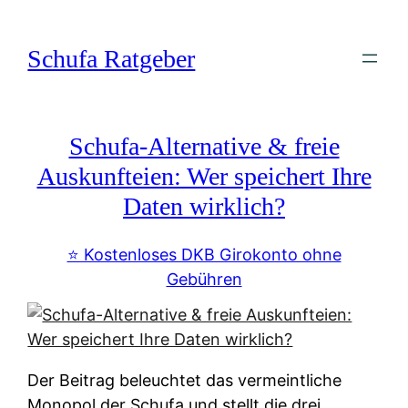
Zum
Inhalt
Schufa Ratgeber
springen
Schufa-Alternative & freie
Auskunfteien: Wer speichert Ihre
Daten wirklich?
⭐️ Kostenloses DKB Girokonto ohne
Gebühren
Der Beitrag beleuchtet das vermeintliche
Monopol der Schufa und stellt die drei