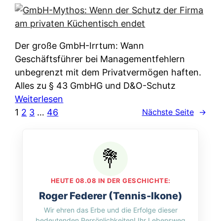
e
e
n
i
r
w
c
k
e
h
l
Der große GmbH-Irrtum: Wann
l
e
ä
Geschäftsführer bei Managementfehlern
c
r
r
unbegrenzt mit dem Privatvermögen haften.
h
t
u
Alles zu § 43 GmbHG und D&O-Schutz
e
I
n
:
Weiterlesen
n
h
g
G
1
2
3
…
46
Nächste Seite
→
L
r
p
m
ä
e
e
b
n
D
r
H
d
a
A
-
e
t
p
M
r
HEUTE 08.08 IN DER GESCHICHTE:
e
p
y
n
Roger Federer (Tennis-Ikone)
n
&
t
f
Wir ehren das Erbe und die Erfolge dieser
w
O
h
u
bedeutenden Persönlichkeiten! Ihr Lebensweg