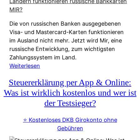
t
e
r
Die von russischen Banken ausgegebenen
n
Visa- und Mastercard-Karten funktionieren
a
im Ausland nicht mehr. Jetzt wird Mir, eine
t
russische Entwicklung, zum wichtigsten
i
Zahlungssystem im Land.
v
:
Weiterlesen
e
Z
&
Steuererklärung per App & Online:
a
f
h
Was ist wirklich kostenlos und wer ist
r
l
der Testsieger?
e
u
i
n
⭐️ Kostenloses DKB Girokonto ohne
e
g
Gebühren
A
s
u