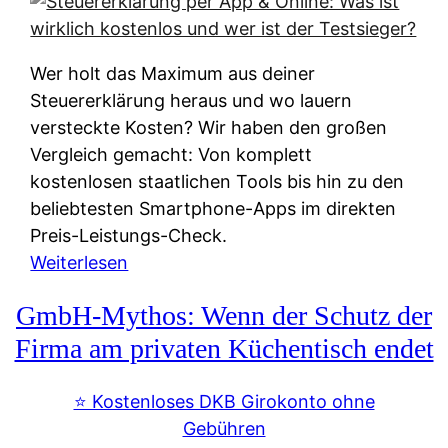
s
s
y
k
s
u
Wer holt das Maximum aus deiner
t
n
Steuererklärung heraus und wo lauern
e
f
versteckte Kosten? Wir haben den großen
m
t
Vergleich gemacht: Von komplett
M
e
kostenlosen staatlichen Tools bis hin zu den
I
i
beliebtesten Smartphone-Apps im direkten
R
e
Preis-Leistungs-Check.
:
n
:
Weiterlesen
W
:
S
i
GmbH-Mythos: Wenn der Schutz der
W
t
e
e
e
Firma am privaten Küchentisch endet
u
r
u
n
s
e
⭐️ Kostenloses DKB Girokonto ohne
d
p
r
Gebühren
i