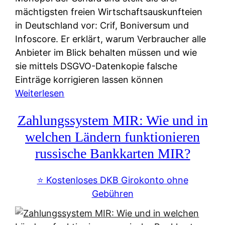
mächtigsten freien Wirtschaftsauskunfteien
in Deutschland vor: Crif, Boniversum und
Infoscore. Er erklärt, warum Verbraucher alle
Anbieter im Blick behalten müssen und wie
sie mittels DSGVO-Datenkopie falsche
Einträge korrigieren lassen können
:
Weiterlesen
S
Zahlungssystem MIR: Wie und in
c
h
welchen Ländern funktionieren
u
russische Bankkarten MIR?
f
a
⭐️ Kostenloses DKB Girokonto ohne
-
Gebühren
A
l