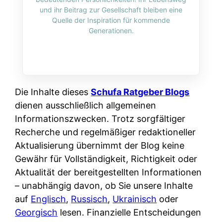
i
n
und ihr Beitrag zur Gesellschaft bleiben eine
o
n
r
l
Quelle der Inspiration für kommende
s
k
Generationen.
k
i
:
t
l
n
W
i
i
e
e
o
c
:
n
n
h
W
n
Die Inhalte dieses
Schufa Ratgeber Blogs
i
?
a
d
dienen ausschließlich allgemeinen
e
s
e
Informationszwecken. Trotz sorgfältiger
r
i
r
Recherche und regelmäßiger redaktioneller
e
s
S
Aktualisierung übernimmt der Blog keine
n
t
c
Gewähr für Vollständigkeit, Richtigkeit oder
r
w
h
Aktualität der bereitgestellten Informationen
u
i
u
– unabhängig davon, ob Sie unsere Inhalte
s
r
t
auf
Englisch
,
Russisch
,
Ukrainisch
oder
s
k
z
Georgisch
lesen. Finanzielle Entscheidungen
i
l