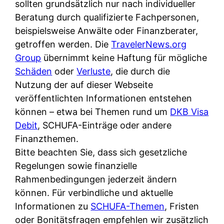
d
sollten grundsätzlich nur nach individueller
s
i
e
Beratung durch qualifizierte Fachpersonen,
c
c
r
beispielsweise Anwälte oder Finanzberater,
h
h
F
getroffen werden. Die
TravelerNews.org
e
k
i
Group
übernimmt keine Haftung für mögliche
B
o
r
Schäden
oder
Verluste
, die durch die
a
s
m
Nutzung der auf dieser Webseite
n
t
a
veröffentlichten Informationen entstehen
k
e
a
können – etwa bei Themen rund um
DKB Visa
k
n
m
Debit
, SCHUFA-Einträge oder andere
a
l
p
Finanzthemen.
r
o
r
Bitte beachten Sie, dass sich gesetzliche
t
s
i
Regelungen sowie finanzielle
e
u
v
Rahmenbedingungen jederzeit ändern
n
n
a
können. Für verbindliche und aktuelle
M
d
t
Informationen zu
SCHUFA-Themen
, Fristen
I
w
e
oder Bonitätsfragen empfehlen wir zusätzlich
R