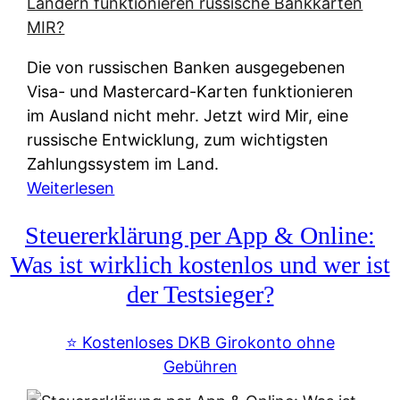
t
e
r
Die von russischen Banken ausgegebenen
n
Visa- und Mastercard-Karten funktionieren
a
im Ausland nicht mehr. Jetzt wird Mir, eine
t
russische Entwicklung, zum wichtigsten
i
Zahlungssystem im Land.
v
:
Weiterlesen
e
Z
&
Steuererklärung per App & Online:
a
f
h
Was ist wirklich kostenlos und wer ist
r
l
der Testsieger?
e
u
i
n
⭐️ Kostenloses DKB Girokonto ohne
e
g
Gebühren
A
s
u