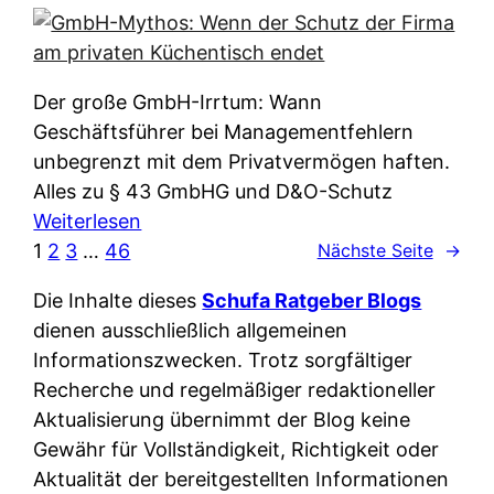
e
e
n
i
r
w
c
k
e
h
l
Der große GmbH-Irrtum: Wann
l
e
ä
Geschäftsführer bei Managementfehlern
c
r
r
unbegrenzt mit dem Privatvermögen haften.
h
t
u
Alles zu § 43 GmbHG und D&O-Schutz
e
I
n
:
Weiterlesen
n
h
g
G
1
2
3
…
46
Nächste Seite
→
L
r
p
m
ä
e
Die Inhalte dieses
Schufa Ratgeber Blogs
e
b
n
D
dienen ausschließlich allgemeinen
r
H
d
a
Informationszwecken. Trotz sorgfältiger
A
-
e
t
Recherche und regelmäßiger redaktioneller
p
M
r
e
Aktualisierung übernimmt der Blog keine
p
y
n
n
Gewähr für Vollständigkeit, Richtigkeit oder
&
t
f
w
Aktualität der bereitgestellten Informationen
O
h
u