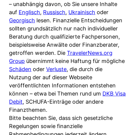
i
– unabhängig davon, ob Sie unsere Inhalte
n
o
n
r
auf
Englisch
,
Russisch
,
Ukrainisch
oder
l
s
k
k
Georgisch
lesen. Finanzielle Entscheidungen
i
:
t
l
sollten grundsätzlich nur nach individueller
n
W
i
i
Beratung durch qualifizierte Fachpersonen,
e
e
o
c
beispielsweise Anwälte oder Finanzberater,
:
n
n
h
getroffen werden. Die
TravelerNews.org
W
n
i
?
Group
übernimmt keine Haftung für mögliche
a
d
e
Schäden
oder
Verluste
, die durch die
s
e
r
Nutzung der auf dieser Webseite
i
r
e
veröffentlichten Informationen entstehen
s
S
n
können – etwa bei Themen rund um
DKB Visa
t
c
r
Debit
, SCHUFA-Einträge oder andere
w
h
u
Finanzthemen.
i
u
s
Bitte beachten Sie, dass sich gesetzliche
r
t
s
Regelungen sowie finanzielle
k
z
i
Rahmenbedingungen jederzeit ändern
l