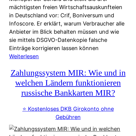
mächtigsten freien Wirtschaftsauskunfteien
in Deutschland vor: Crif, Boniversum und
Infoscore. Er erklärt, warum Verbraucher alle
Anbieter im Blick behalten müssen und wie
sie mittels DSGVO-Datenkopie falsche
Einträge korrigieren lassen können
:
Weiterlesen
S
Zahlungssystem MIR: Wie und in
c
h
welchen Ländern funktionieren
u
russische Bankkarten MIR?
f
a
⭐️ Kostenloses DKB Girokonto ohne
-
Gebühren
A
l