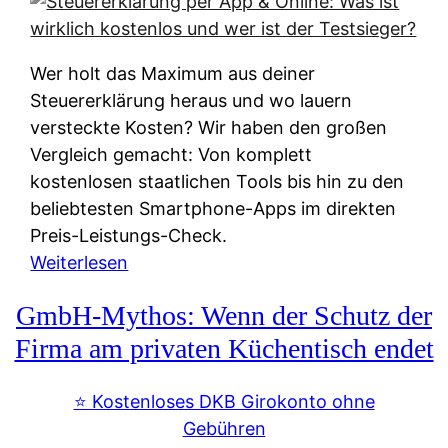
s
s
y
k
s
u
Wer holt das Maximum aus deiner
t
n
Steuererklärung heraus und wo lauern
e
f
versteckte Kosten? Wir haben den großen
m
t
Vergleich gemacht: Von komplett
M
e
kostenlosen staatlichen Tools bis hin zu den
I
i
beliebtesten Smartphone-Apps im direkten
R
e
Preis-Leistungs-Check.
:
n
:
Weiterlesen
W
:
S
i
GmbH-Mythos: Wenn der Schutz der
W
t
e
e
e
Firma am privaten Küchentisch endet
u
r
u
n
s
e
⭐️ Kostenloses DKB Girokonto ohne
d
p
r
Gebühren
i