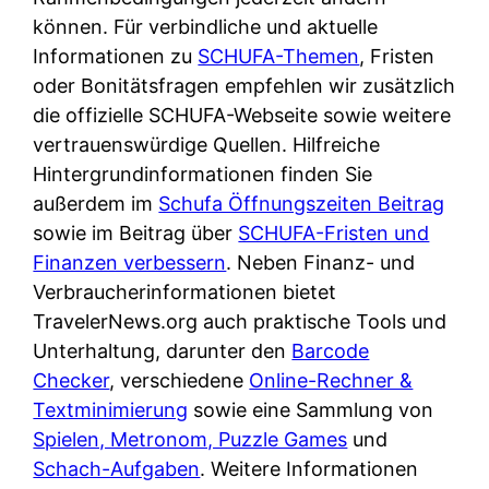
d
s
können. Für verbindliche und aktuelle
i
e
c
Informationen zu
SCHUFA-Themen
, Fristen
c
r
h
oder Bonitätsfragen empfehlen wir zusätzlich
h
F
e
die offizielle SCHUFA-Webseite sowie weitere
k
i
B
vertrauenswürdige Quellen. Hilfreiche
o
r
a
Hintergrundinformationen finden Sie
s
m
n
außerdem im
Schufa Öffnungszeiten Beitrag
t
a
k
sowie im Beitrag über
SCHUFA-Fristen und
e
a
k
Finanzen verbessern
. Neben Finanz- und
n
m
a
Verbraucherinformationen bietet
l
p
r
TravelerNews.org auch praktische Tools und
o
r
t
Unterhaltung, darunter den
Barcode
s
i
e
Checker
, verschiedene
Online-Rechner &
u
v
n
Textminimierung
sowie eine Sammlung von
n
a
M
Spielen, Metronom, Puzzle Games
und
d
t
I
Schach-Aufgaben
. Weitere Informationen
w
e
R