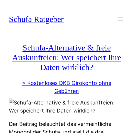
Zum
Inhalt
Schufa Ratgeber
springen
Schufa-Alternative & freie
Auskunfteien: Wer speichert Ihre
Daten wirklich?
⭐️ Kostenloses DKB Girokonto ohne
Gebühren
Der Beitrag beleuchtet das vermeintliche
Monopol der Schufa und stellt die drei