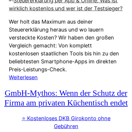
s
s
y
k
s
u
Wer holt das Maximum aus deiner
t
n
Steuererklärung heraus und wo lauern
e
f
versteckte Kosten? Wir haben den großen
m
t
Vergleich gemacht: Von komplett
M
e
kostenlosen staatlichen Tools bis hin zu den
I
i
beliebtesten Smartphone-Apps im direkten
R
e
Preis-Leistungs-Check.
:
n
:
Weiterlesen
W
:
S
i
GmbH-Mythos: Wenn der Schutz der
W
t
e
e
e
Firma am privaten Küchentisch endet
u
r
u
n
s
e
⭐️ Kostenloses DKB Girokonto ohne
d
p
r
Gebühren
i