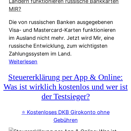
t
e
r
Die von russischen Banken ausgegebenen
n
Visa- und Mastercard-Karten funktionieren
a
im Ausland nicht mehr. Jetzt wird Mir, eine
t
russische Entwicklung, zum wichtigsten
i
Zahlungssystem im Land.
v
:
Weiterlesen
e
Z
&
Steuererklärung per App & Online:
a
f
h
Was ist wirklich kostenlos und wer ist
r
l
der Testsieger?
e
u
i
n
⭐️ Kostenloses DKB Girokonto ohne
e
g
Gebühren
A
s
u