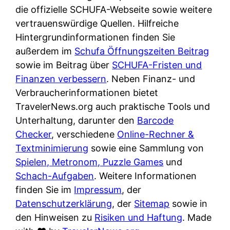
e
n
die offizielle SCHUFA-Webseite sowie weitere
?
r
K
vertrauenswürdige Quellen. Hilfreiche
i
ü
Hintergrundinformationen finden Sie
s
c
außerdem im
Schufa Öffnungszeiten Beitrag
t
h
sowie im Beitrag über
SCHUFA-Fristen und
d
e
Finanzen verbessern
. Neben Finanz- und
e
n
Verbraucherinformationen bietet
r
t
TravelerNews.org auch praktische Tools und
T
i
Unterhaltung, darunter den
Barcode
e
s
Checker
, verschiedene
Online-Rechner &
s
c
Textminimierung
sowie eine Sammlung von
t
h
Spielen, Metronom, Puzzle Games
und
s
e
Schach-Aufgaben
. Weitere Informationen
i
n
finden Sie im
Impressum
, der
e
d
Datenschutzerklärung
, der
Sitemap
sowie in
g
e
den Hinweisen zu
Risiken und Haftung
. Made
e