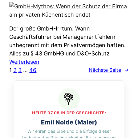
e
e
n
i
r
w
c
k
e
h
l
Der große GmbH-Irrtum: Wann
l
e
ä
Geschäftsführer bei Managementfehlern
c
r
r
unbegrenzt mit dem Privatvermögen haften.
h
t
u
Alles zu § 43 GmbHG und D&O-Schutz
e
I
n
:
Weiterlesen
n
h
g
G
1
2
3
…
46
Nächste Seite
→
L
r
p
m
ä
e
e
b
n
D
r
H
d
a
A
-
e
t
p
M
r
HEUTE 07.08 IN DER GESCHICHTE:
e
p
y
n
Emil Nolde (Maler)
n
&
t
f
Wir ehren das Erbe und die Erfolge dieser
w
O
h
u
bedeutenden Persönlichkeiten! Ihr Lebensweg