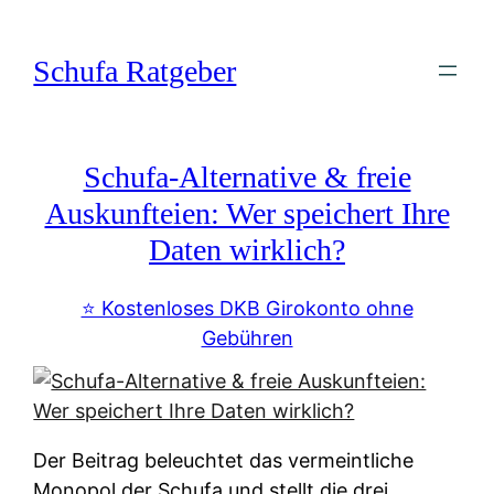
Zum
Inhalt
Schufa Ratgeber
springen
Schufa-Alternative & freie
Auskunfteien: Wer speichert Ihre
Daten wirklich?
⭐️ Kostenloses DKB Girokonto ohne
Gebühren
Der Beitrag beleuchtet das vermeintliche
Monopol der Schufa und stellt die drei