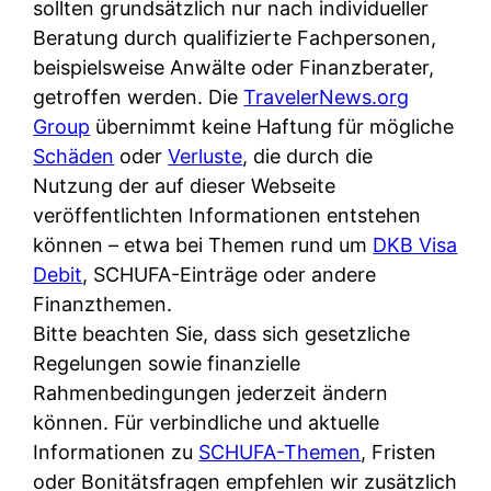
d
sollten grundsätzlich nur nach individueller
s
i
e
Beratung durch qualifizierte Fachpersonen,
c
c
r
beispielsweise Anwälte oder Finanzberater,
h
h
F
getroffen werden. Die
TravelerNews.org
e
k
i
Group
übernimmt keine Haftung für mögliche
B
o
r
Schäden
oder
Verluste
, die durch die
a
s
m
Nutzung der auf dieser Webseite
n
t
a
veröffentlichten Informationen entstehen
k
e
a
können – etwa bei Themen rund um
DKB Visa
k
n
m
Debit
, SCHUFA-Einträge oder andere
a
l
p
Finanzthemen.
r
o
r
Bitte beachten Sie, dass sich gesetzliche
t
s
i
Regelungen sowie finanzielle
e
u
v
Rahmenbedingungen jederzeit ändern
n
n
a
können. Für verbindliche und aktuelle
M
d
t
Informationen zu
SCHUFA-Themen
, Fristen
I
w
e
oder Bonitätsfragen empfehlen wir zusätzlich
R