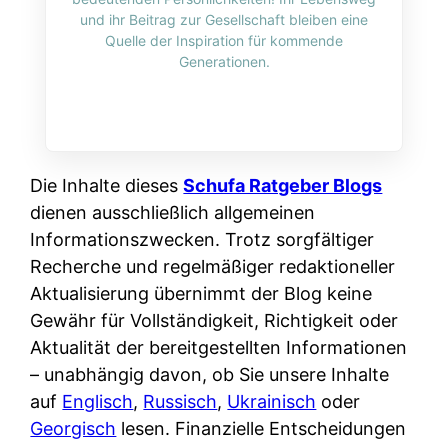
i
n
und ihr Beitrag zur Gesellschaft bleiben eine
o
n
r
l
Quelle der Inspiration für kommende
s
k
Generationen.
k
i
:
t
l
n
W
i
i
e
e
o
c
:
n
n
h
W
n
Die Inhalte dieses
Schufa Ratgeber Blogs
i
?
a
d
dienen ausschließlich allgemeinen
e
s
e
Informationszwecken. Trotz sorgfältiger
r
i
r
Recherche und regelmäßiger redaktioneller
e
s
S
Aktualisierung übernimmt der Blog keine
n
t
c
Gewähr für Vollständigkeit, Richtigkeit oder
r
w
h
Aktualität der bereitgestellten Informationen
u
i
u
– unabhängig davon, ob Sie unsere Inhalte
s
r
t
auf
Englisch
,
Russisch
,
Ukrainisch
oder
s
k
z
Georgisch
lesen. Finanzielle Entscheidungen
i
l