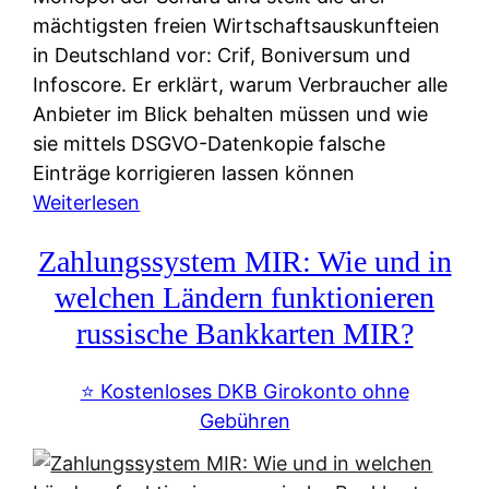
mächtigsten freien Wirtschaftsauskunfteien
in Deutschland vor: Crif, Boniversum und
Infoscore. Er erklärt, warum Verbraucher alle
Anbieter im Blick behalten müssen und wie
sie mittels DSGVO-Datenkopie falsche
Einträge korrigieren lassen können
:
Weiterlesen
S
Zahlungssystem MIR: Wie und in
c
h
welchen Ländern funktionieren
u
russische Bankkarten MIR?
f
a
⭐️ Kostenloses DKB Girokonto ohne
-
Gebühren
A
l