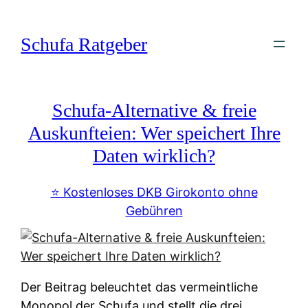
Zum
Inhalt
Schufa Ratgeber
springen
Schufa-Alternative & freie
Auskunfteien: Wer speichert Ihre
Daten wirklich?
⭐️ Kostenloses DKB Girokonto ohne
Gebühren
Der Beitrag beleuchtet das vermeintliche
Monopol der Schufa und stellt die drei