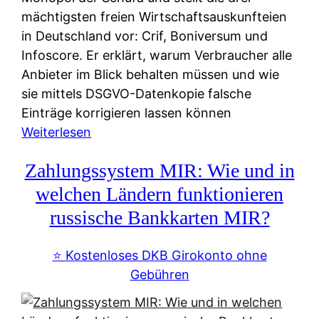
mächtigsten freien Wirtschaftsauskunfteien
in Deutschland vor: Crif, Boniversum und
Infoscore. Er erklärt, warum Verbraucher alle
Anbieter im Blick behalten müssen und wie
sie mittels DSGVO-Datenkopie falsche
Einträge korrigieren lassen können
:
Weiterlesen
S
Zahlungssystem MIR: Wie und in
c
h
welchen Ländern funktionieren
u
russische Bankkarten MIR?
f
a
⭐️ Kostenloses DKB Girokonto ohne
-
Gebühren
A
l