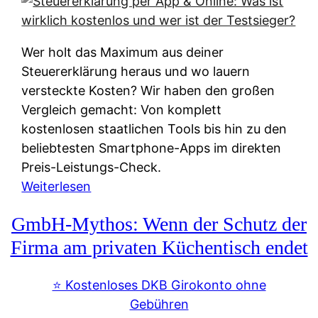
s
s
y
k
s
u
Wer holt das Maximum aus deiner
t
n
Steuererklärung heraus und wo lauern
e
f
versteckte Kosten? Wir haben den großen
m
t
Vergleich gemacht: Von komplett
M
e
kostenlosen staatlichen Tools bis hin zu den
I
i
beliebtesten Smartphone-Apps im direkten
R
e
Preis-Leistungs-Check.
:
n
:
Weiterlesen
W
:
S
i
GmbH-Mythos: Wenn der Schutz der
W
t
e
e
e
Firma am privaten Küchentisch endet
u
r
u
n
s
e
⭐️ Kostenloses DKB Girokonto ohne
d
p
r
Gebühren
i