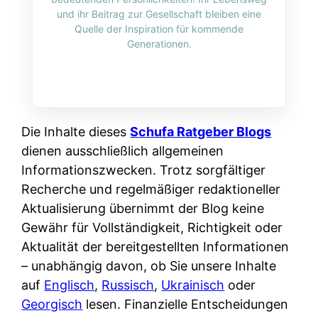
i
n
und ihr Beitrag zur Gesellschaft bleiben eine
o
n
r
l
Quelle der Inspiration für kommende
s
k
Generationen.
k
i
:
t
l
n
W
i
i
e
e
o
c
:
n
n
h
W
n
Die Inhalte dieses
Schufa Ratgeber Blogs
i
?
a
d
dienen ausschließlich allgemeinen
e
s
e
Informationszwecken. Trotz sorgfältiger
r
i
r
Recherche und regelmäßiger redaktioneller
e
s
S
Aktualisierung übernimmt der Blog keine
n
t
c
Gewähr für Vollständigkeit, Richtigkeit oder
r
w
h
Aktualität der bereitgestellten Informationen
u
i
u
– unabhängig davon, ob Sie unsere Inhalte
s
r
t
auf
Englisch
,
Russisch
,
Ukrainisch
oder
s
k
z
Georgisch
lesen. Finanzielle Entscheidungen
i
l