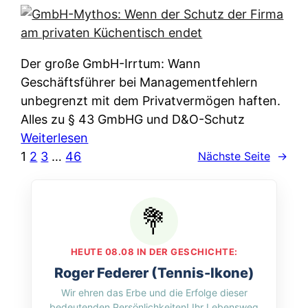
e
e
n
i
r
w
c
k
e
h
l
Der große GmbH-Irrtum: Wann
l
e
ä
Geschäftsführer bei Managementfehlern
c
r
r
unbegrenzt mit dem Privatvermögen haften.
h
t
u
Alles zu § 43 GmbHG und D&O-Schutz
e
I
n
:
Weiterlesen
n
h
g
G
1
2
3
…
46
Nächste Seite
→
L
r
p
m
ä
e
e
b
n
D
r
H
d
a
A
-
e
t
p
M
r
HEUTE 08.08 IN DER GESCHICHTE:
e
p
y
n
Roger Federer (Tennis-Ikone)
n
&
t
f
Wir ehren das Erbe und die Erfolge dieser
w
O
h
u
bedeutenden Persönlichkeiten! Ihr Lebensweg