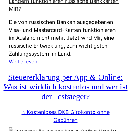
t
e
r
Die von russischen Banken ausgegebenen
n
Visa- und Mastercard-Karten funktionieren
a
im Ausland nicht mehr. Jetzt wird Mir, eine
t
russische Entwicklung, zum wichtigsten
i
Zahlungssystem im Land.
v
:
Weiterlesen
e
Z
&
Steuererklärung per App & Online:
a
f
h
Was ist wirklich kostenlos und wer ist
r
l
der Testsieger?
e
u
i
n
⭐️ Kostenloses DKB Girokonto ohne
e
g
Gebühren
A
s
u