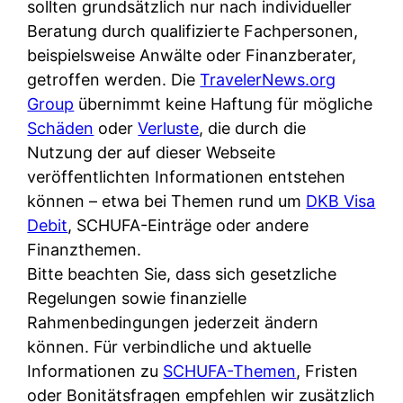
d
sollten grundsätzlich nur nach individueller
s
i
e
Beratung durch qualifizierte Fachpersonen,
c
c
r
beispielsweise Anwälte oder Finanzberater,
h
h
F
getroffen werden. Die
TravelerNews.org
e
k
i
Group
übernimmt keine Haftung für mögliche
B
o
r
Schäden
oder
Verluste
, die durch die
a
s
m
Nutzung der auf dieser Webseite
n
t
a
veröffentlichten Informationen entstehen
k
e
a
können – etwa bei Themen rund um
DKB Visa
k
n
m
Debit
, SCHUFA-Einträge oder andere
a
l
p
Finanzthemen.
r
o
r
Bitte beachten Sie, dass sich gesetzliche
t
s
i
Regelungen sowie finanzielle
e
u
v
Rahmenbedingungen jederzeit ändern
n
n
a
können. Für verbindliche und aktuelle
M
d
t
Informationen zu
SCHUFA-Themen
, Fristen
I
w
e
oder Bonitätsfragen empfehlen wir zusätzlich
R