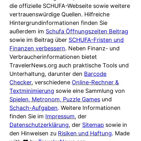
e
n
die offizielle SCHUFA-Webseite sowie weitere
?
r
K
vertrauenswürdige Quellen. Hilfreiche
i
ü
Hintergrundinformationen finden Sie
s
c
außerdem im
Schufa Öffnungszeiten Beitrag
t
h
sowie im Beitrag über
SCHUFA-Fristen und
d
e
Finanzen verbessern
. Neben Finanz- und
e
n
Verbraucherinformationen bietet
r
t
TravelerNews.org auch praktische Tools und
T
i
Unterhaltung, darunter den
Barcode
e
s
Checker
, verschiedene
Online-Rechner &
s
c
Textminimierung
sowie eine Sammlung von
t
h
Spielen, Metronom, Puzzle Games
und
s
e
Schach-Aufgaben
. Weitere Informationen
i
n
finden Sie im
Impressum
, der
e
d
Datenschutzerklärung
, der
Sitemap
sowie in
g
e
den Hinweisen zu
Risiken und Haftung
. Made
e