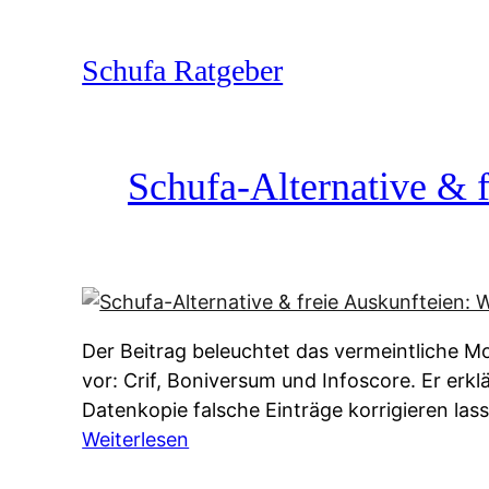
Zum
Inhalt
Schufa Ratgeber
springen
Schufa-Alternative & f
Der Beitrag beleuchtet das vermeintliche Mo
vor: Crif, Boniversum und Infoscore. Er erk
Datenkopie falsche Einträge korrigieren la
:
Weiterlesen
S