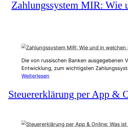
c
Zahlungssystem MIR: Wie un
h
u
f
a
-
A
l
Die von russischen Banken ausgegebenen Vis
t
Entwicklung, zum wichtigsten Zahlungssys
e
:
Weiterlesen
r
Z
n
a
Steuererklärung per App & On
a
h
t
l
i
u
v
n
e