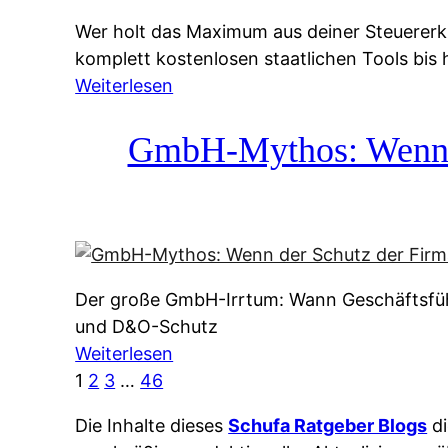
g
&
Wer holt das Maximum aus deiner Steuererk
s
f
komplett kostenlosen staatlichen Tools bis
s
r
:
Weiterlesen
y
e
S
s
i
t
GmbH-Mythos: Wenn de
t
e
e
e
A
u
m
u
e
M
s
r
I
k
e
R
u
Der große GmbH-Irrtum: Wann Geschäftsfüh
r
:
n
und D&O-Schutz
k
W
f
:
Weiterlesen
l
i
t
G
1
2
3
…
46
ä
e
e
m
r
u
i
Die Inhalte dieses
Schufa Ratgeber Blogs
di
b
u
n