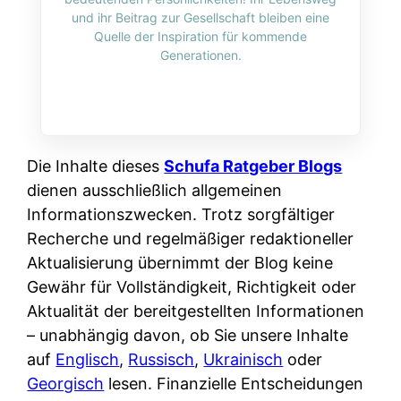
i
n
und ihr Beitrag zur Gesellschaft bleiben eine
o
n
r
l
Quelle der Inspiration für kommende
s
k
Generationen.
k
i
:
t
l
n
W
i
i
e
e
o
c
:
n
n
h
W
n
Die Inhalte dieses
Schufa Ratgeber Blogs
i
?
a
d
dienen ausschließlich allgemeinen
e
s
e
Informationszwecken. Trotz sorgfältiger
r
i
r
Recherche und regelmäßiger redaktioneller
e
s
S
Aktualisierung übernimmt der Blog keine
n
t
c
Gewähr für Vollständigkeit, Richtigkeit oder
r
w
h
Aktualität der bereitgestellten Informationen
u
i
u
– unabhängig davon, ob Sie unsere Inhalte
s
r
t
auf
Englisch
,
Russisch
,
Ukrainisch
oder
s
k
z
Georgisch
lesen. Finanzielle Entscheidungen
i
l