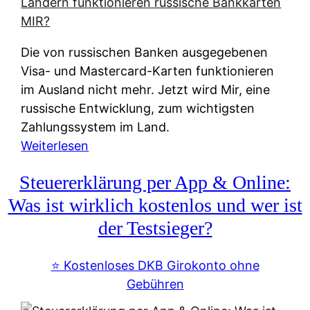
t
e
r
Die von russischen Banken ausgegebenen
n
Visa- und Mastercard-Karten funktionieren
a
im Ausland nicht mehr. Jetzt wird Mir, eine
t
russische Entwicklung, zum wichtigsten
i
Zahlungssystem im Land.
v
:
Weiterlesen
e
Z
&
Steuererklärung per App & Online:
a
f
h
Was ist wirklich kostenlos und wer ist
r
l
der Testsieger?
e
u
i
n
⭐️ Kostenloses DKB Girokonto ohne
e
g
Gebühren
A
s
u