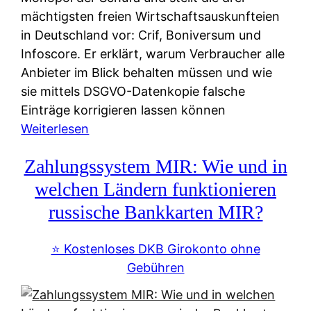
mächtigsten freien Wirtschaftsauskunfteien
in Deutschland vor: Crif, Boniversum und
Infoscore. Er erklärt, warum Verbraucher alle
Anbieter im Blick behalten müssen und wie
sie mittels DSGVO-Datenkopie falsche
Einträge korrigieren lassen können
:
Weiterlesen
S
Zahlungssystem MIR: Wie und in
c
h
welchen Ländern funktionieren
u
russische Bankkarten MIR?
f
a
⭐️ Kostenloses DKB Girokonto ohne
-
Gebühren
A
l