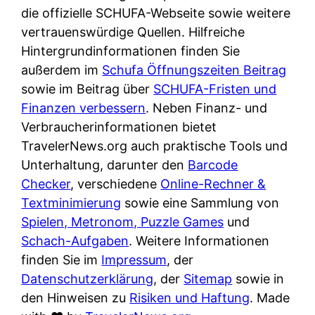
e
n
die offizielle SCHUFA-Webseite sowie weitere
?
r
K
vertrauenswürdige Quellen. Hilfreiche
i
ü
Hintergrundinformationen finden Sie
s
c
außerdem im
Schufa Öffnungszeiten Beitrag
t
h
sowie im Beitrag über
SCHUFA-Fristen und
d
e
Finanzen verbessern
. Neben Finanz- und
e
n
Verbraucherinformationen bietet
r
t
TravelerNews.org auch praktische Tools und
T
i
Unterhaltung, darunter den
Barcode
e
s
Checker
, verschiedene
Online-Rechner &
s
c
Textminimierung
sowie eine Sammlung von
t
h
Spielen, Metronom, Puzzle Games
und
s
e
Schach-Aufgaben
. Weitere Informationen
i
n
finden Sie im
Impressum
, der
e
d
Datenschutzerklärung
, der
Sitemap
sowie in
g
e
den Hinweisen zu
Risiken und Haftung
. Made
e