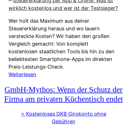
s
s
y
k
s
u
Wer holt das Maximum aus deiner
t
n
Steuererklärung heraus und wo lauern
e
f
versteckte Kosten? Wir haben den großen
m
t
Vergleich gemacht: Von komplett
M
e
kostenlosen staatlichen Tools bis hin zu den
I
i
beliebtesten Smartphone-Apps im direkten
R
e
Preis-Leistungs-Check.
:
n
:
Weiterlesen
W
:
S
i
GmbH-Mythos: Wenn der Schutz der
W
t
e
e
e
Firma am privaten Küchentisch endet
u
r
u
n
s
e
⭐️ Kostenloses DKB Girokonto ohne
d
p
r
Gebühren
i