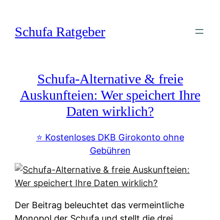
Zum
Inhalt
Schufa Ratgeber
springen
Schufa-Alternative & freie
Auskunfteien: Wer speichert Ihre
Daten wirklich?
⭐️ Kostenloses DKB Girokonto ohne
Gebühren
Der Beitrag beleuchtet das vermeintliche
Monopol der Schufa und stellt die drei