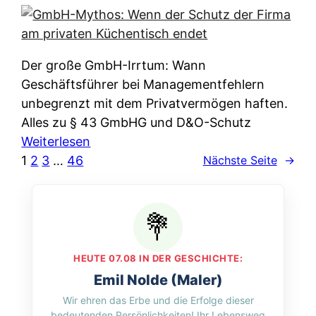
e
e
n
i
r
w
c
k
e
h
l
Der große GmbH-Irrtum: Wann
l
e
ä
Geschäftsführer bei Managementfehlern
c
r
r
unbegrenzt mit dem Privatvermögen haften.
h
t
u
Alles zu § 43 GmbHG und D&O-Schutz
e
I
n
:
Weiterlesen
n
h
g
G
1
2
3
…
46
Nächste Seite
→
L
r
p
m
ä
e
e
b
n
D
r
H
d
a
A
-
e
t
p
M
r
HEUTE 07.08 IN DER GESCHICHTE:
e
p
y
n
Emil Nolde (Maler)
n
&
t
f
Wir ehren das Erbe und die Erfolge dieser
w
O
h
u
bedeutenden Persönlichkeiten! Ihr Lebensweg