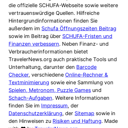
e
n
die offizielle SCHUFA-Webseite sowie weitere
?
r
K
vertrauenswürdige Quellen. Hilfreiche
i
ü
Hintergrundinformationen finden Sie
s
c
außerdem im
Schufa Öffnungszeiten Beitrag
t
h
sowie im Beitrag über
SCHUFA-Fristen und
d
e
Finanzen verbessern
. Neben Finanz- und
e
n
Verbraucherinformationen bietet
r
t
TravelerNews.org auch praktische Tools und
T
i
Unterhaltung, darunter den
Barcode
e
s
Checker
, verschiedene
Online-Rechner &
s
c
Textminimierung
sowie eine Sammlung von
t
h
Spielen, Metronom, Puzzle Games
und
s
e
Schach-Aufgaben
. Weitere Informationen
i
n
finden Sie im
Impressum
, der
e
d
Datenschutzerklärung
, der
Sitemap
sowie in
g
e
den Hinweisen zu
Risiken und Haftung
. Made
e