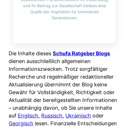
i
n
und ihr Beitrag zur Gesellschaft bleiben eine
o
n
r
l
Quelle der Inspiration für kommende
s
k
Generationen.
k
i
:
t
l
n
W
i
i
e
e
o
c
:
n
n
h
W
n
Die Inhalte dieses
Schufa Ratgeber Blogs
i
?
a
d
dienen ausschließlich allgemeinen
e
s
e
Informationszwecken. Trotz sorgfältiger
r
i
r
Recherche und regelmäßiger redaktioneller
e
s
S
Aktualisierung übernimmt der Blog keine
n
t
c
Gewähr für Vollständigkeit, Richtigkeit oder
r
w
h
Aktualität der bereitgestellten Informationen
u
i
u
– unabhängig davon, ob Sie unsere Inhalte
s
r
t
auf
Englisch
,
Russisch
,
Ukrainisch
oder
s
k
z
Georgisch
lesen. Finanzielle Entscheidungen
i
l