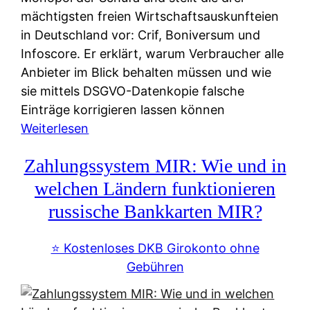
mächtigsten freien Wirtschaftsauskunfteien
in Deutschland vor: Crif, Boniversum und
Infoscore. Er erklärt, warum Verbraucher alle
Anbieter im Blick behalten müssen und wie
sie mittels DSGVO-Datenkopie falsche
Einträge korrigieren lassen können
:
Weiterlesen
S
Zahlungssystem MIR: Wie und in
c
h
welchen Ländern funktionieren
u
russische Bankkarten MIR?
f
a
⭐️ Kostenloses DKB Girokonto ohne
-
Gebühren
A
l