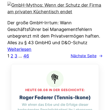
e
e
n
i
r
w
c
k
e
h
l
Der große GmbH-Irrtum: Wann
l
e
ä
Geschäftsführer bei Managementfehlern
c
r
r
unbegrenzt mit dem Privatvermögen haften.
h
t
u
Alles zu § 43 GmbHG und D&O-Schutz
e
I
n
:
Weiterlesen
n
h
g
G
1
2
3
…
46
Nächste Seite
→
L
r
p
m
ä
e
e
b
n
D
r
H
d
a
A
-
e
t
p
M
r
HEUTE 08.08 IN DER GESCHICHTE:
e
p
y
n
Roger Federer (Tennis-Ikone)
n
&
t
f
Wir ehren das Erbe und die Erfolge dieser
w
O
h
u
bedeutenden Persönlichkeiten! Ihr Lebensweg