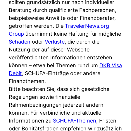
d
sollten grundsätzlich nur nach individueller
s
i
e
Beratung durch qualifizierte Fachpersonen,
c
c
r
beispielsweise Anwälte oder Finanzberater,
h
h
F
getroffen werden. Die
TravelerNews.org
e
k
i
Group
übernimmt keine Haftung für mögliche
B
o
r
Schäden
oder
Verluste
, die durch die
a
s
m
Nutzung der auf dieser Webseite
n
t
a
veröffentlichten Informationen entstehen
k
e
a
können – etwa bei Themen rund um
DKB Visa
k
n
m
Debit
, SCHUFA-Einträge oder andere
a
l
p
Finanzthemen.
r
o
r
Bitte beachten Sie, dass sich gesetzliche
t
s
i
Regelungen sowie finanzielle
e
u
v
Rahmenbedingungen jederzeit ändern
n
n
a
können. Für verbindliche und aktuelle
M
d
t
Informationen zu
SCHUFA-Themen
, Fristen
I
w
e
oder Bonitätsfragen empfehlen wir zusätzlich
R