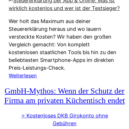
s
s
y
k
s
u
Wer holt das Maximum aus deiner
t
n
Steuererklärung heraus und wo lauern
e
f
versteckte Kosten? Wir haben den großen
m
t
Vergleich gemacht: Von komplett
M
e
kostenlosen staatlichen Tools bis hin zu den
I
i
beliebtesten Smartphone-Apps im direkten
R
e
Preis-Leistungs-Check.
:
n
:
Weiterlesen
W
:
S
i
GmbH-Mythos: Wenn der Schutz der
W
t
e
e
e
Firma am privaten Küchentisch endet
u
r
u
n
s
e
⭐️ Kostenloses DKB Girokonto ohne
d
p
r
Gebühren
i