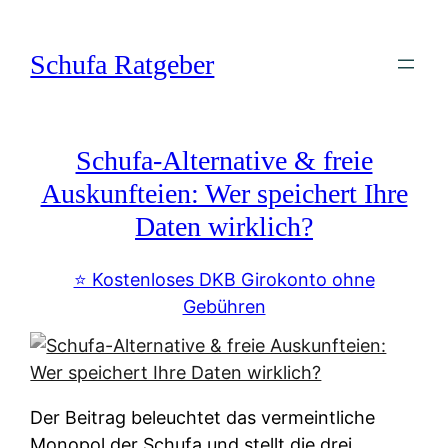
Zum
Inhalt
Schufa Ratgeber
springen
Schufa-Alternative & freie
Auskunfteien: Wer speichert Ihre
Daten wirklich?
⭐️ Kostenloses DKB Girokonto ohne
Gebühren
Der Beitrag beleuchtet das vermeintliche
Monopol der Schufa und stellt die drei