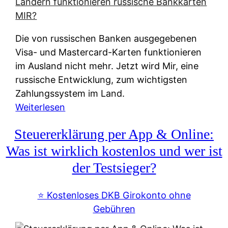
t
e
r
Die von russischen Banken ausgegebenen
n
Visa- und Mastercard-Karten funktionieren
a
im Ausland nicht mehr. Jetzt wird Mir, eine
t
russische Entwicklung, zum wichtigsten
i
Zahlungssystem im Land.
v
:
Weiterlesen
e
Z
&
Steuererklärung per App & Online:
a
f
h
Was ist wirklich kostenlos und wer ist
r
l
der Testsieger?
e
u
i
n
⭐️ Kostenloses DKB Girokonto ohne
e
g
Gebühren
A
s
u