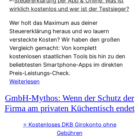
s
s
y
k
s
u
Wer holt das Maximum aus deiner
t
n
Steuererklärung heraus und wo lauern
e
f
versteckte Kosten? Wir haben den großen
m
t
Vergleich gemacht: Von komplett
M
e
kostenlosen staatlichen Tools bis hin zu den
I
i
beliebtesten Smartphone-Apps im direkten
R
e
Preis-Leistungs-Check.
:
n
:
Weiterlesen
W
:
S
i
GmbH-Mythos: Wenn der Schutz der
W
t
e
e
e
Firma am privaten Küchentisch endet
u
r
u
n
s
e
⭐️ Kostenloses DKB Girokonto ohne
d
p
r
Gebühren
i