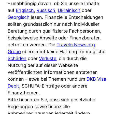
i
– unabhängig davon, ob Sie unsere Inhalte
n
o
n
r
auf
Englisch
,
Russisch
,
Ukrainisch
oder
l
s
k
k
Georgisch
lesen. Finanzielle Entscheidungen
i
:
t
l
sollten grundsätzlich nur nach individueller
n
W
i
i
Beratung durch qualifizierte Fachpersonen,
e
e
o
c
beispielsweise Anwälte oder Finanzberater,
:
n
n
h
getroffen werden. Die
TravelerNews.org
W
n
i
?
Group
übernimmt keine Haftung für mögliche
a
d
e
Schäden
oder
Verluste
, die durch die
s
e
r
Nutzung der auf dieser Webseite
i
r
e
veröffentlichten Informationen entstehen
s
S
n
können – etwa bei Themen rund um
DKB Visa
t
c
r
Debit
, SCHUFA-Einträge oder andere
w
h
u
Finanzthemen.
i
u
s
Bitte beachten Sie, dass sich gesetzliche
r
t
s
Regelungen sowie finanzielle
k
z
i
Rahmenbedingungen jederzeit ändern
l