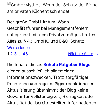
e
e
n
i
r
w
c
k
e
h
l
Der große GmbH-Irrtum: Wann
l
e
ä
Geschäftsführer bei Managementfehlern
c
r
r
unbegrenzt mit dem Privatvermögen haften.
h
t
u
Alles zu § 43 GmbHG und D&O-Schutz
e
I
n
:
Weiterlesen
n
h
g
G
1
2
3
…
46
Nächste Seite
→
L
r
p
m
ä
e
Die Inhalte dieses
Schufa Ratgeber Blogs
e
b
n
D
dienen ausschließlich allgemeinen
r
H
d
a
Informationszwecken. Trotz sorgfältiger
A
-
e
t
Recherche und regelmäßiger redaktioneller
p
M
r
e
Aktualisierung übernimmt der Blog keine
p
y
n
n
Gewähr für Vollständigkeit, Richtigkeit oder
&
t
f
w
Aktualität der bereitgestellten Informationen
O
h
u