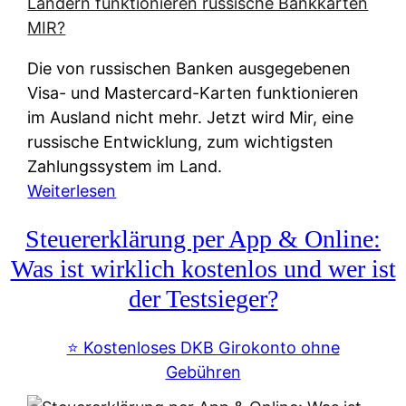
t
e
r
Die von russischen Banken ausgegebenen
n
Visa- und Mastercard-Karten funktionieren
a
im Ausland nicht mehr. Jetzt wird Mir, eine
t
russische Entwicklung, zum wichtigsten
i
Zahlungssystem im Land.
v
:
Weiterlesen
e
Z
&
Steuererklärung per App & Online:
a
f
h
Was ist wirklich kostenlos und wer ist
r
l
der Testsieger?
e
u
i
n
⭐️ Kostenloses DKB Girokonto ohne
e
g
Gebühren
A
s
u