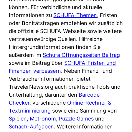
d
s
können. Für verbindliche und aktuelle
i
e
c
Informationen zu
SCHUFA-Themen
, Fristen
c
r
h
oder Bonitätsfragen empfehlen wir zusätzlich
h
F
e
die offizielle SCHUFA-Webseite sowie weitere
k
i
B
vertrauenswürdige Quellen. Hilfreiche
o
r
a
Hintergrundinformationen finden Sie
s
m
n
außerdem im
Schufa Öffnungszeiten Beitrag
t
a
k
sowie im Beitrag über
SCHUFA-Fristen und
e
a
k
Finanzen verbessern
. Neben Finanz- und
n
m
a
Verbraucherinformationen bietet
l
p
r
TravelerNews.org auch praktische Tools und
o
r
t
Unterhaltung, darunter den
Barcode
s
i
e
Checker
, verschiedene
Online-Rechner &
u
v
n
Textminimierung
sowie eine Sammlung von
n
a
M
Spielen, Metronom, Puzzle Games
und
d
t
I
Schach-Aufgaben
. Weitere Informationen
w
e
R