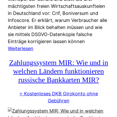
mächtigsten freien Wirtschaftsauskunfteien
in Deutschland vor: Crif, Boniversum und
Infoscore. Er erklärt, warum Verbraucher alle
Anbieter im Blick behalten müssen und wie
sie mittels DSGVO-Datenkopie falsche
Einträge korrigieren lassen können
:
Weiterlesen
S
Zahlungssystem MIR: Wie und in
c
h
welchen Ländern funktionieren
u
russische Bankkarten MIR?
f
a
⭐️ Kostenloses DKB Girokonto ohne
-
Gebühren
A
l