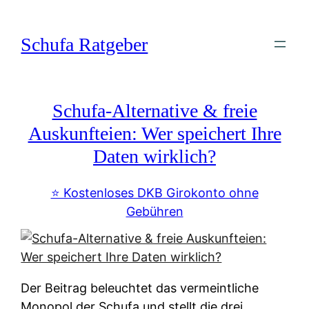
Zum
Inhalt
Schufa Ratgeber
springen
Schufa-Alternative & freie
Auskunfteien: Wer speichert Ihre
Daten wirklich?
⭐️ Kostenloses DKB Girokonto ohne
Gebühren
Der Beitrag beleuchtet das vermeintliche
Monopol der Schufa und stellt die drei