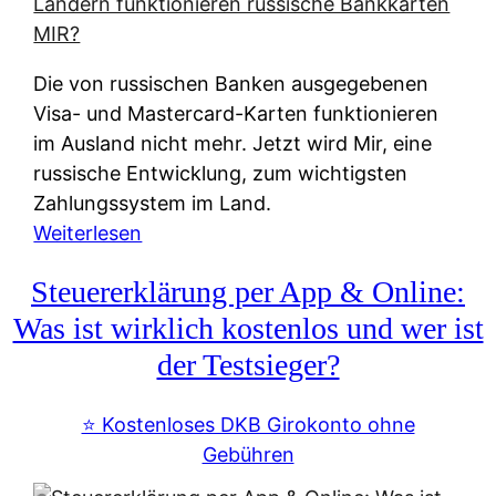
t
e
r
Die von russischen Banken ausgegebenen
n
Visa- und Mastercard-Karten funktionieren
a
im Ausland nicht mehr. Jetzt wird Mir, eine
t
russische Entwicklung, zum wichtigsten
i
Zahlungssystem im Land.
v
:
Weiterlesen
e
Z
&
Steuererklärung per App & Online:
a
f
h
Was ist wirklich kostenlos und wer ist
r
l
der Testsieger?
e
u
i
n
⭐️ Kostenloses DKB Girokonto ohne
e
g
Gebühren
A
s
u