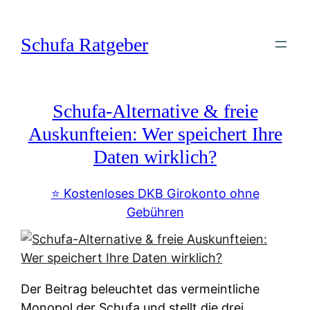
Zum
Inhalt
Schufa Ratgeber
springen
Schufa-Alternative & freie
Auskunfteien: Wer speichert Ihre
Daten wirklich?
⭐️ Kostenloses DKB Girokonto ohne
Gebühren
Der Beitrag beleuchtet das vermeintliche
Monopol der Schufa und stellt die drei