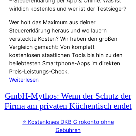
s
s
y
k
s
u
Wer holt das Maximum aus deiner
t
n
Steuererklärung heraus und wo lauern
e
f
versteckte Kosten? Wir haben den großen
m
t
Vergleich gemacht: Von komplett
M
e
kostenlosen staatlichen Tools bis hin zu den
I
i
beliebtesten Smartphone-Apps im direkten
R
e
Preis-Leistungs-Check.
:
n
:
Weiterlesen
W
:
S
i
GmbH-Mythos: Wenn der Schutz der
W
t
e
e
e
Firma am privaten Küchentisch endet
u
r
u
n
s
e
⭐️ Kostenloses DKB Girokonto ohne
d
p
r
Gebühren
i