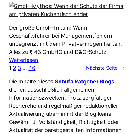
e
e
n
i
r
w
c
k
e
h
l
Der große GmbH-Irrtum: Wann
l
e
ä
Geschäftsführer bei Managementfehlern
c
r
r
unbegrenzt mit dem Privatvermögen haften.
h
t
u
Alles zu § 43 GmbHG und D&O-Schutz
e
I
n
:
Weiterlesen
n
h
g
G
1
2
3
…
46
Nächste Seite
→
L
r
p
m
ä
e
Die Inhalte dieses
Schufa Ratgeber Blogs
e
b
n
D
dienen ausschließlich allgemeinen
r
H
d
a
Informationszwecken. Trotz sorgfältiger
A
-
e
t
Recherche und regelmäßiger redaktioneller
p
M
r
e
Aktualisierung übernimmt der Blog keine
p
y
n
n
Gewähr für Vollständigkeit, Richtigkeit oder
&
t
f
w
Aktualität der bereitgestellten Informationen
O
h
u