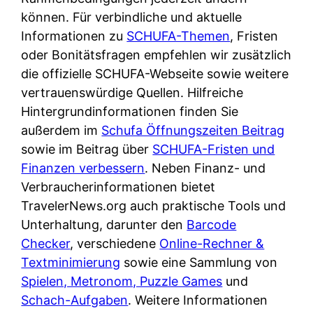
d
s
können. Für verbindliche und aktuelle
i
e
c
Informationen zu
SCHUFA-Themen
, Fristen
c
r
h
oder Bonitätsfragen empfehlen wir zusätzlich
h
F
e
die offizielle SCHUFA-Webseite sowie weitere
k
i
B
vertrauenswürdige Quellen. Hilfreiche
o
r
a
Hintergrundinformationen finden Sie
s
m
n
außerdem im
Schufa Öffnungszeiten Beitrag
t
a
k
sowie im Beitrag über
SCHUFA-Fristen und
e
a
k
Finanzen verbessern
. Neben Finanz- und
n
m
a
Verbraucherinformationen bietet
l
p
r
TravelerNews.org auch praktische Tools und
o
r
t
Unterhaltung, darunter den
Barcode
s
i
e
Checker
, verschiedene
Online-Rechner &
u
v
n
Textminimierung
sowie eine Sammlung von
n
a
M
Spielen, Metronom, Puzzle Games
und
d
t
I
Schach-Aufgaben
. Weitere Informationen
w
e
R