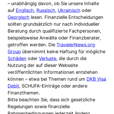
i
– unabhängig davon, ob Sie unsere Inhalte
n
o
n
r
auf
Englisch
,
Russisch
,
Ukrainisch
oder
l
s
k
k
Georgisch
lesen. Finanzielle Entscheidungen
i
:
t
l
sollten grundsätzlich nur nach individueller
n
W
i
i
Beratung durch qualifizierte Fachpersonen,
e
e
o
c
beispielsweise Anwälte oder Finanzberater,
:
n
n
h
getroffen werden. Die
TravelerNews.org
W
n
i
?
Group
übernimmt keine Haftung für mögliche
a
d
e
Schäden
oder
Verluste
, die durch die
s
e
r
Nutzung der auf dieser Webseite
i
r
e
veröffentlichten Informationen entstehen
s
S
n
können – etwa bei Themen rund um
DKB Visa
t
c
r
Debit
, SCHUFA-Einträge oder andere
w
h
u
Finanzthemen.
i
u
s
Bitte beachten Sie, dass sich gesetzliche
r
t
s
Regelungen sowie finanzielle
k
z
i
Rahmenbedingungen jederzeit ändern
l