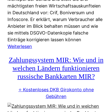
mächtigsten freien Wirtschaftsauskunfteien
in Deutschland vor: Crif, Boniversum und
Infoscore. Er erklärt, warum Verbraucher alle
Anbieter im Blick behalten müssen und wie
sie mittels DSGVO-Datenkopie falsche
Einträge korrigieren lassen können
:
Weiterlesen
S
Zahlungssystem MIR: Wie und in
c
h
welchen Ländern funktionieren
u
russische Bankkarten MIR?
f
a
⭐️ Kostenloses DKB Girokonto ohne
-
Gebühren
A
l