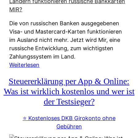
t
e
r
Die von russischen Banken ausgegebenen
n
Visa- und Mastercard-Karten funktionieren
a
im Ausland nicht mehr. Jetzt wird Mir, eine
t
russische Entwicklung, zum wichtigsten
i
Zahlungssystem im Land.
v
:
Weiterlesen
e
Z
&
Steuererklärung per App & Online:
a
f
h
Was ist wirklich kostenlos und wer ist
r
l
der Testsieger?
e
u
i
n
⭐️ Kostenloses DKB Girokonto ohne
e
g
Gebühren
A
s
u