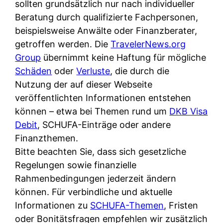
d
sollten grundsätzlich nur nach individueller
s
i
e
Beratung durch qualifizierte Fachpersonen,
c
c
r
beispielsweise Anwälte oder Finanzberater,
h
h
F
getroffen werden. Die
TravelerNews.org
e
k
i
Group
übernimmt keine Haftung für mögliche
B
o
r
Schäden
oder
Verluste
, die durch die
a
s
m
Nutzung der auf dieser Webseite
n
t
a
veröffentlichten Informationen entstehen
k
e
a
können – etwa bei Themen rund um
DKB Visa
k
n
m
Debit
, SCHUFA-Einträge oder andere
a
l
p
Finanzthemen.
r
o
r
Bitte beachten Sie, dass sich gesetzliche
t
s
i
Regelungen sowie finanzielle
e
u
v
Rahmenbedingungen jederzeit ändern
n
n
a
können. Für verbindliche und aktuelle
M
d
t
Informationen zu
SCHUFA-Themen
, Fristen
I
w
e
oder Bonitätsfragen empfehlen wir zusätzlich
R