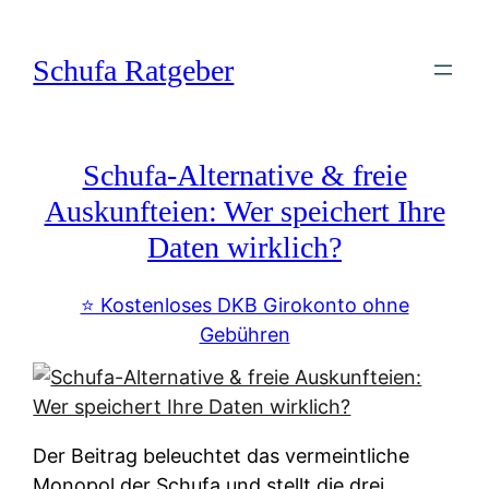
Zum
Inhalt
Schufa Ratgeber
springen
Schufa-Alternative & freie
Auskunfteien: Wer speichert Ihre
Daten wirklich?
⭐️ Kostenloses DKB Girokonto ohne
Gebühren
Der Beitrag beleuchtet das vermeintliche
Monopol der Schufa und stellt die drei