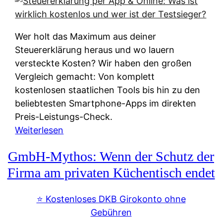
s
s
y
k
s
u
Wer holt das Maximum aus deiner
t
n
Steuererklärung heraus und wo lauern
e
f
versteckte Kosten? Wir haben den großen
m
t
Vergleich gemacht: Von komplett
M
e
kostenlosen staatlichen Tools bis hin zu den
I
i
beliebtesten Smartphone-Apps im direkten
R
e
Preis-Leistungs-Check.
:
n
:
Weiterlesen
W
:
S
i
GmbH-Mythos: Wenn der Schutz der
W
t
e
e
e
Firma am privaten Küchentisch endet
u
r
u
n
s
e
⭐️ Kostenloses DKB Girokonto ohne
d
p
r
Gebühren
i