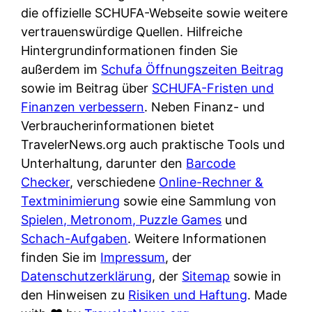
e
n
die offizielle SCHUFA-Webseite sowie weitere
?
r
K
vertrauenswürdige Quellen. Hilfreiche
i
ü
Hintergrundinformationen finden Sie
s
c
außerdem im
Schufa Öffnungszeiten Beitrag
t
h
sowie im Beitrag über
SCHUFA-Fristen und
d
e
Finanzen verbessern
. Neben Finanz- und
e
n
Verbraucherinformationen bietet
r
t
TravelerNews.org auch praktische Tools und
T
i
Unterhaltung, darunter den
Barcode
e
s
Checker
, verschiedene
Online-Rechner &
s
c
Textminimierung
sowie eine Sammlung von
t
h
Spielen, Metronom, Puzzle Games
und
s
e
Schach-Aufgaben
. Weitere Informationen
i
n
finden Sie im
Impressum
, der
e
d
Datenschutzerklärung
, der
Sitemap
sowie in
g
e
den Hinweisen zu
Risiken und Haftung
. Made
e