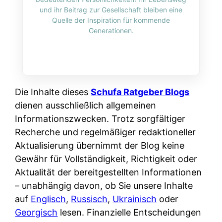
i
n
und ihr Beitrag zur Gesellschaft bleiben eine
o
n
r
l
Quelle der Inspiration für kommende
s
k
Generationen.
k
i
:
t
l
n
W
i
i
e
e
o
c
:
n
n
h
W
n
Die Inhalte dieses
Schufa Ratgeber Blogs
i
?
a
d
dienen ausschließlich allgemeinen
e
s
e
Informationszwecken. Trotz sorgfältiger
r
i
r
Recherche und regelmäßiger redaktioneller
e
s
S
Aktualisierung übernimmt der Blog keine
n
t
c
Gewähr für Vollständigkeit, Richtigkeit oder
r
w
h
Aktualität der bereitgestellten Informationen
u
i
u
– unabhängig davon, ob Sie unsere Inhalte
s
r
t
auf
Englisch
,
Russisch
,
Ukrainisch
oder
s
k
z
Georgisch
lesen. Finanzielle Entscheidungen
i
l