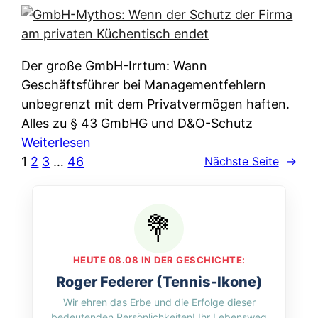
e
e
n
i
r
w
c
k
e
h
l
Der große GmbH-Irrtum: Wann
l
e
ä
Geschäftsführer bei Managementfehlern
c
r
r
unbegrenzt mit dem Privatvermögen haften.
h
t
u
Alles zu § 43 GmbHG und D&O-Schutz
e
I
n
:
Weiterlesen
n
h
g
G
1
2
3
…
46
Nächste Seite
→
L
r
p
m
ä
e
e
b
n
D
r
H
d
a
A
-
e
t
p
M
r
HEUTE 08.08 IN DER GESCHICHTE:
e
p
y
n
Roger Federer (Tennis-Ikone)
n
&
t
f
Wir ehren das Erbe und die Erfolge dieser
w
O
h
u
bedeutenden Persönlichkeiten! Ihr Lebensweg