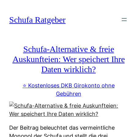
Zum
Inhalt
Schufa Ratgeber
springen
Schufa-Alternative & freie
Auskunfteien: Wer speichert Ihre
Daten wirklich?
⭐️ Kostenloses DKB Girokonto ohne
Gebühren
Der Beitrag beleuchtet das vermeintliche
Monopol der Schufa und stellt die drei