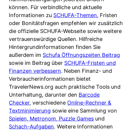
d
s
können. Für verbindliche und aktuelle
i
e
c
Informationen zu
SCHUFA-Themen
, Fristen
c
r
h
oder Bonitätsfragen empfehlen wir zusätzlich
h
F
e
die offizielle SCHUFA-Webseite sowie weitere
k
i
B
vertrauenswürdige Quellen. Hilfreiche
o
r
a
Hintergrundinformationen finden Sie
s
m
n
außerdem im
Schufa Öffnungszeiten Beitrag
t
a
k
sowie im Beitrag über
SCHUFA-Fristen und
e
a
k
Finanzen verbessern
. Neben Finanz- und
n
m
a
Verbraucherinformationen bietet
l
p
r
TravelerNews.org auch praktische Tools und
o
r
t
Unterhaltung, darunter den
Barcode
s
i
e
Checker
, verschiedene
Online-Rechner &
u
v
n
Textminimierung
sowie eine Sammlung von
n
a
M
Spielen, Metronom, Puzzle Games
und
d
t
I
Schach-Aufgaben
. Weitere Informationen
w
e
R