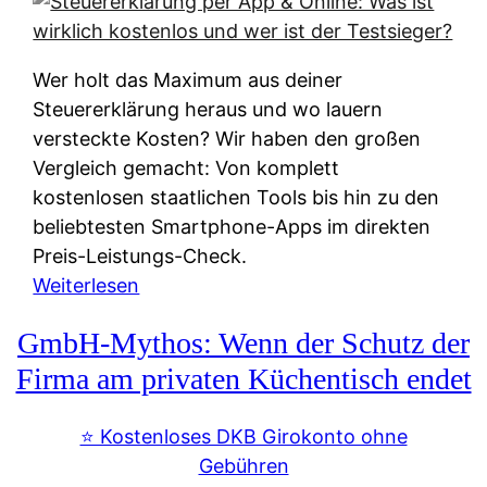
s
s
y
k
s
u
Wer holt das Maximum aus deiner
t
n
Steuererklärung heraus und wo lauern
e
f
versteckte Kosten? Wir haben den großen
m
t
Vergleich gemacht: Von komplett
M
e
kostenlosen staatlichen Tools bis hin zu den
I
i
beliebtesten Smartphone-Apps im direkten
R
e
Preis-Leistungs-Check.
:
n
:
Weiterlesen
W
:
S
i
GmbH-Mythos: Wenn der Schutz der
W
t
e
e
e
Firma am privaten Küchentisch endet
u
r
u
n
s
e
⭐️ Kostenloses DKB Girokonto ohne
d
p
r
Gebühren
i