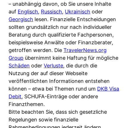
i
– unabhängig davon, ob Sie unsere Inhalte
n
o
n
r
auf
Englisch
,
Russisch
,
Ukrainisch
oder
l
s
k
k
Georgisch
lesen. Finanzielle Entscheidungen
i
:
t
l
sollten grundsätzlich nur nach individueller
n
W
i
i
Beratung durch qualifizierte Fachpersonen,
e
e
o
c
beispielsweise Anwälte oder Finanzberater,
:
n
n
h
getroffen werden. Die
TravelerNews.org
W
n
i
?
Group
übernimmt keine Haftung für mögliche
a
d
e
Schäden
oder
Verluste
, die durch die
s
e
r
Nutzung der auf dieser Webseite
i
r
e
veröffentlichten Informationen entstehen
s
S
n
können – etwa bei Themen rund um
DKB Visa
t
c
r
Debit
, SCHUFA-Einträge oder andere
w
h
u
Finanzthemen.
i
u
s
Bitte beachten Sie, dass sich gesetzliche
r
t
s
Regelungen sowie finanzielle
k
z
i
Rahmenbedingungen jederzeit ändern
l