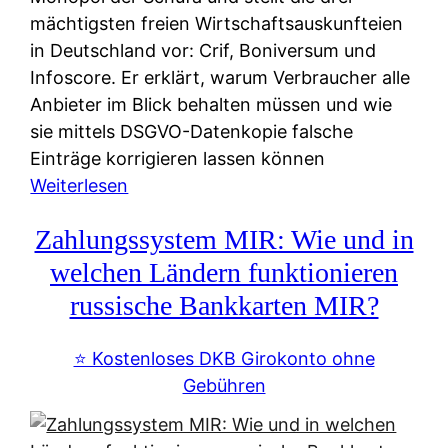
mächtigsten freien Wirtschaftsauskunfteien
in Deutschland vor: Crif, Boniversum und
Infoscore. Er erklärt, warum Verbraucher alle
Anbieter im Blick behalten müssen und wie
sie mittels DSGVO-Datenkopie falsche
Einträge korrigieren lassen können
:
Weiterlesen
S
Zahlungssystem MIR: Wie und in
c
h
welchen Ländern funktionieren
u
russische Bankkarten MIR?
f
a
⭐️ Kostenloses DKB Girokonto ohne
-
Gebühren
A
l