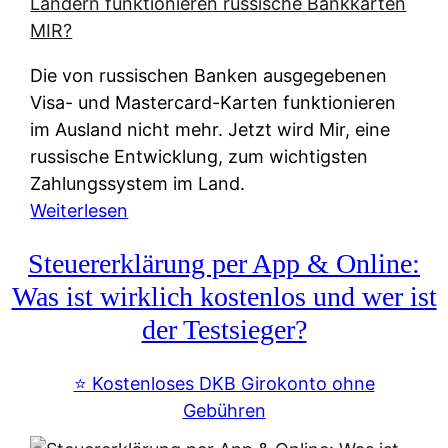
t
e
r
Die von russischen Banken ausgegebenen
n
Visa- und Mastercard-Karten funktionieren
a
im Ausland nicht mehr. Jetzt wird Mir, eine
t
russische Entwicklung, zum wichtigsten
i
Zahlungssystem im Land.
v
:
Weiterlesen
e
Z
&
Steuererklärung per App & Online:
a
f
h
Was ist wirklich kostenlos und wer ist
r
l
der Testsieger?
e
u
i
n
⭐️ Kostenloses DKB Girokonto ohne
e
g
Gebühren
A
s
u