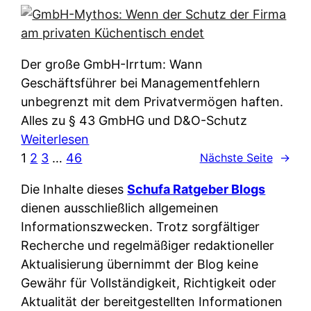
e
e
n
i
r
w
c
k
e
h
l
Der große GmbH-Irrtum: Wann
l
e
ä
Geschäftsführer bei Managementfehlern
c
r
r
unbegrenzt mit dem Privatvermögen haften.
h
t
u
Alles zu § 43 GmbHG und D&O-Schutz
e
I
n
:
Weiterlesen
n
h
g
G
1
2
3
…
46
Nächste Seite
→
L
r
p
m
ä
e
Die Inhalte dieses
Schufa Ratgeber Blogs
e
b
n
D
dienen ausschließlich allgemeinen
r
H
d
a
Informationszwecken. Trotz sorgfältiger
A
-
e
t
Recherche und regelmäßiger redaktioneller
p
M
r
e
Aktualisierung übernimmt der Blog keine
p
y
n
n
Gewähr für Vollständigkeit, Richtigkeit oder
&
t
f
w
Aktualität der bereitgestellten Informationen
O
h
u