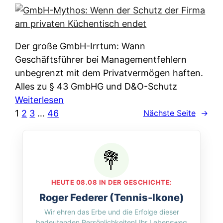
e
e
n
i
r
w
c
k
e
h
l
Der große GmbH-Irrtum: Wann
l
e
ä
Geschäftsführer bei Managementfehlern
c
r
r
unbegrenzt mit dem Privatvermögen haften.
h
t
u
Alles zu § 43 GmbHG und D&O-Schutz
e
I
n
:
Weiterlesen
n
h
g
G
1
2
3
…
46
Nächste Seite
→
L
r
p
m
ä
e
e
b
n
D
r
H
d
a
A
-
e
t
p
M
r
HEUTE 08.08 IN DER GESCHICHTE:
e
p
y
n
Roger Federer (Tennis-Ikone)
n
&
t
f
Wir ehren das Erbe und die Erfolge dieser
w
O
h
u
bedeutenden Persönlichkeiten! Ihr Lebensweg