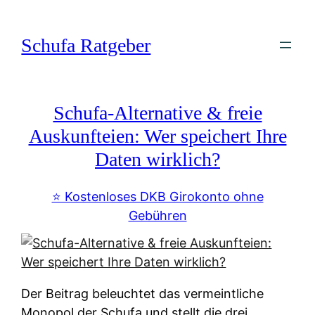
Zum
Inhalt
Schufa Ratgeber
springen
Schufa-Alternative & freie
Auskunfteien: Wer speichert Ihre
Daten wirklich?
⭐️ Kostenloses DKB Girokonto ohne
Gebühren
Der Beitrag beleuchtet das vermeintliche
Monopol der Schufa und stellt die drei