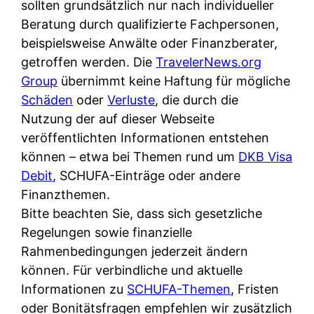
d
sollten grundsätzlich nur nach individueller
s
i
e
Beratung durch qualifizierte Fachpersonen,
c
c
r
beispielsweise Anwälte oder Finanzberater,
h
h
F
getroffen werden. Die
TravelerNews.org
e
k
i
Group
übernimmt keine Haftung für mögliche
B
o
r
Schäden
oder
Verluste
, die durch die
a
s
m
Nutzung der auf dieser Webseite
n
t
a
veröffentlichten Informationen entstehen
k
e
a
können – etwa bei Themen rund um
DKB Visa
k
n
m
Debit
, SCHUFA-Einträge oder andere
a
l
p
Finanzthemen.
r
o
r
Bitte beachten Sie, dass sich gesetzliche
t
s
i
Regelungen sowie finanzielle
e
u
v
Rahmenbedingungen jederzeit ändern
n
n
a
können. Für verbindliche und aktuelle
M
d
t
Informationen zu
SCHUFA-Themen
, Fristen
I
w
e
oder Bonitätsfragen empfehlen wir zusätzlich
R