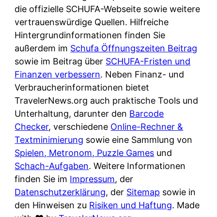
e
n
die offizielle SCHUFA-Webseite sowie weitere
?
r
K
vertrauenswürdige Quellen. Hilfreiche
i
ü
Hintergrundinformationen finden Sie
s
c
außerdem im
Schufa Öffnungszeiten Beitrag
t
h
sowie im Beitrag über
SCHUFA-Fristen und
d
e
Finanzen verbessern
. Neben Finanz- und
e
n
Verbraucherinformationen bietet
r
t
TravelerNews.org auch praktische Tools und
T
i
Unterhaltung, darunter den
Barcode
e
s
Checker
, verschiedene
Online-Rechner &
s
c
Textminimierung
sowie eine Sammlung von
t
h
Spielen, Metronom, Puzzle Games
und
s
e
Schach-Aufgaben
. Weitere Informationen
i
n
finden Sie im
Impressum
, der
e
d
Datenschutzerklärung
, der
Sitemap
sowie in
g
e
den Hinweisen zu
Risiken und Haftung
. Made
e