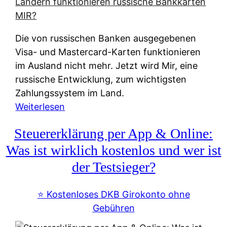
t
e
r
Die von russischen Banken ausgegebenen
n
Visa- und Mastercard-Karten funktionieren
a
im Ausland nicht mehr. Jetzt wird Mir, eine
t
russische Entwicklung, zum wichtigsten
i
Zahlungssystem im Land.
v
:
Weiterlesen
e
Z
&
Steuererklärung per App & Online:
a
f
h
Was ist wirklich kostenlos und wer ist
r
l
der Testsieger?
e
u
i
n
⭐️ Kostenloses DKB Girokonto ohne
e
g
Gebühren
A
s
u