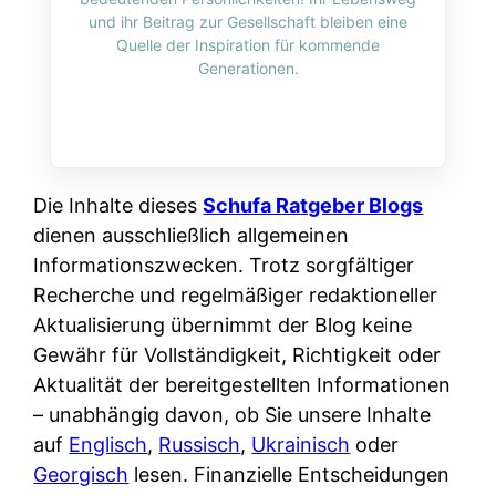
i
n
und ihr Beitrag zur Gesellschaft bleiben eine
o
n
r
l
Quelle der Inspiration für kommende
s
k
Generationen.
k
i
:
t
l
n
W
i
i
e
e
o
c
:
n
n
h
W
n
Die Inhalte dieses
Schufa Ratgeber Blogs
i
?
a
d
dienen ausschließlich allgemeinen
e
s
e
Informationszwecken. Trotz sorgfältiger
r
i
r
Recherche und regelmäßiger redaktioneller
e
s
S
Aktualisierung übernimmt der Blog keine
n
t
c
Gewähr für Vollständigkeit, Richtigkeit oder
r
w
h
Aktualität der bereitgestellten Informationen
u
i
u
– unabhängig davon, ob Sie unsere Inhalte
s
r
t
auf
Englisch
,
Russisch
,
Ukrainisch
oder
s
k
z
Georgisch
lesen. Finanzielle Entscheidungen
i
l