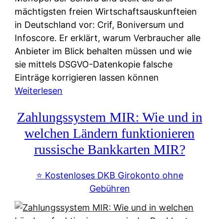
mächtigsten freien Wirtschaftsauskunfteien
in Deutschland vor: Crif, Boniversum und
Infoscore. Er erklärt, warum Verbraucher alle
Anbieter im Blick behalten müssen und wie
sie mittels DSGVO-Datenkopie falsche
Einträge korrigieren lassen können
:
Weiterlesen
S
Zahlungssystem MIR: Wie und in
c
h
welchen Ländern funktionieren
u
russische Bankkarten MIR?
f
a
⭐️ Kostenloses DKB Girokonto ohne
-
Gebühren
A
l