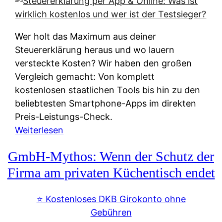
s
s
y
k
s
u
Wer holt das Maximum aus deiner
t
n
Steuererklärung heraus und wo lauern
e
f
versteckte Kosten? Wir haben den großen
m
t
Vergleich gemacht: Von komplett
M
e
kostenlosen staatlichen Tools bis hin zu den
I
i
beliebtesten Smartphone-Apps im direkten
R
e
Preis-Leistungs-Check.
:
n
:
Weiterlesen
W
:
S
i
GmbH-Mythos: Wenn der Schutz der
W
t
e
e
e
Firma am privaten Küchentisch endet
u
r
u
n
s
e
⭐️ Kostenloses DKB Girokonto ohne
d
p
r
Gebühren
i