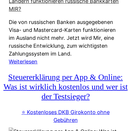
t
e
r
Die von russischen Banken ausgegebenen
n
Visa- und Mastercard-Karten funktionieren
a
im Ausland nicht mehr. Jetzt wird Mir, eine
t
russische Entwicklung, zum wichtigsten
i
Zahlungssystem im Land.
v
:
Weiterlesen
e
Z
&
Steuererklärung per App & Online:
a
f
h
Was ist wirklich kostenlos und wer ist
r
l
der Testsieger?
e
u
i
n
⭐️ Kostenloses DKB Girokonto ohne
e
g
Gebühren
A
s
u