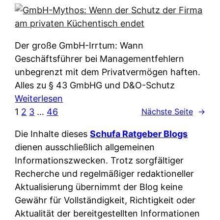
e
e
n
i
r
w
c
k
e
h
l
Der große GmbH-Irrtum: Wann
l
e
ä
Geschäftsführer bei Managementfehlern
c
r
r
unbegrenzt mit dem Privatvermögen haften.
h
t
u
Alles zu § 43 GmbHG und D&O-Schutz
e
I
n
:
Weiterlesen
n
h
g
G
1
2
3
…
46
Nächste Seite
→
L
r
p
m
ä
e
Die Inhalte dieses
Schufa Ratgeber Blogs
e
b
n
D
dienen ausschließlich allgemeinen
r
H
d
a
Informationszwecken. Trotz sorgfältiger
A
-
e
t
Recherche und regelmäßiger redaktioneller
p
M
r
e
Aktualisierung übernimmt der Blog keine
p
y
n
n
Gewähr für Vollständigkeit, Richtigkeit oder
&
t
f
w
Aktualität der bereitgestellten Informationen
O
h
u