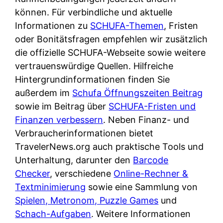
d
s
können. Für verbindliche und aktuelle
i
e
c
Informationen zu
SCHUFA-Themen
, Fristen
c
r
h
oder Bonitätsfragen empfehlen wir zusätzlich
h
F
e
die offizielle SCHUFA-Webseite sowie weitere
k
i
B
vertrauenswürdige Quellen. Hilfreiche
o
r
a
Hintergrundinformationen finden Sie
s
m
n
außerdem im
Schufa Öffnungszeiten Beitrag
t
a
k
sowie im Beitrag über
SCHUFA-Fristen und
e
a
k
Finanzen verbessern
. Neben Finanz- und
n
m
a
Verbraucherinformationen bietet
l
p
r
TravelerNews.org auch praktische Tools und
o
r
t
Unterhaltung, darunter den
Barcode
s
i
e
Checker
, verschiedene
Online-Rechner &
u
v
n
Textminimierung
sowie eine Sammlung von
n
a
M
Spielen, Metronom, Puzzle Games
und
d
t
I
Schach-Aufgaben
. Weitere Informationen
w
e
R