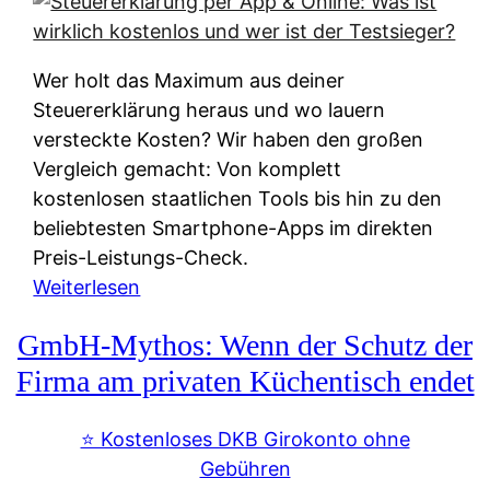
s
s
y
k
s
u
Wer holt das Maximum aus deiner
t
n
Steuererklärung heraus und wo lauern
e
f
versteckte Kosten? Wir haben den großen
m
t
Vergleich gemacht: Von komplett
M
e
kostenlosen staatlichen Tools bis hin zu den
I
i
beliebtesten Smartphone-Apps im direkten
R
e
Preis-Leistungs-Check.
:
n
:
Weiterlesen
W
:
S
i
GmbH-Mythos: Wenn der Schutz der
W
t
e
e
e
Firma am privaten Küchentisch endet
u
r
u
n
s
e
⭐️ Kostenloses DKB Girokonto ohne
d
p
r
Gebühren
i