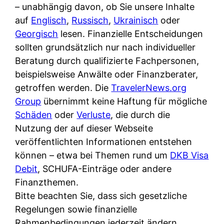
i
– unabhängig davon, ob Sie unsere Inhalte
n
o
n
r
auf
Englisch
,
Russisch
,
Ukrainisch
oder
l
s
k
k
Georgisch
lesen. Finanzielle Entscheidungen
i
:
t
l
sollten grundsätzlich nur nach individueller
n
W
i
i
Beratung durch qualifizierte Fachpersonen,
e
e
o
c
beispielsweise Anwälte oder Finanzberater,
:
n
n
h
getroffen werden. Die
TravelerNews.org
W
n
i
?
Group
übernimmt keine Haftung für mögliche
a
d
e
Schäden
oder
Verluste
, die durch die
s
e
r
Nutzung der auf dieser Webseite
i
r
e
veröffentlichten Informationen entstehen
s
S
n
können – etwa bei Themen rund um
DKB Visa
t
c
r
Debit
, SCHUFA-Einträge oder andere
w
h
u
Finanzthemen.
i
u
s
Bitte beachten Sie, dass sich gesetzliche
r
t
s
Regelungen sowie finanzielle
k
z
i
Rahmenbedingungen jederzeit ändern
l