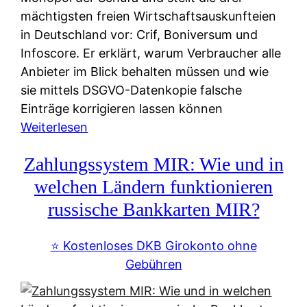
mächtigsten freien Wirtschaftsauskunfteien
in Deutschland vor: Crif, Boniversum und
Infoscore. Er erklärt, warum Verbraucher alle
Anbieter im Blick behalten müssen und wie
sie mittels DSGVO-Datenkopie falsche
Einträge korrigieren lassen können
:
Weiterlesen
S
Zahlungssystem MIR: Wie und in
c
h
welchen Ländern funktionieren
u
russische Bankkarten MIR?
f
a
⭐️ Kostenloses DKB Girokonto ohne
-
Gebühren
A
l