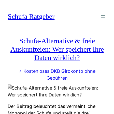
Zum
Inhalt
Schufa Ratgeber
springen
Schufa-Alternative & freie
Auskunfteien: Wer speichert Ihre
Daten wirklich?
⭐️ Kostenloses DKB Girokonto ohne
Gebühren
Der Beitrag beleuchtet das vermeintliche
Monopol der Schufa und stellt die drei