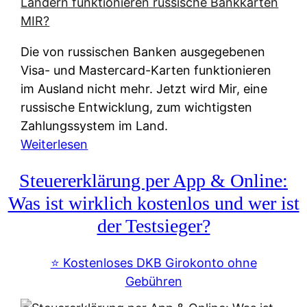
t
e
r
Die von russischen Banken ausgegebenen
n
Visa- und Mastercard-Karten funktionieren
a
im Ausland nicht mehr. Jetzt wird Mir, eine
t
russische Entwicklung, zum wichtigsten
i
Zahlungssystem im Land.
v
:
Weiterlesen
e
Z
&
Steuererklärung per App & Online:
a
f
h
Was ist wirklich kostenlos und wer ist
r
l
der Testsieger?
e
u
i
n
⭐️ Kostenloses DKB Girokonto ohne
e
g
Gebühren
A
s
u