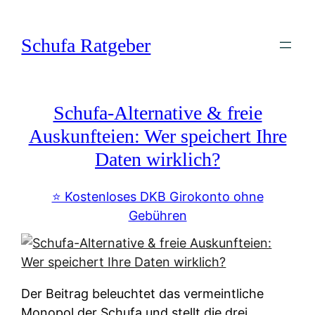
Zum
Inhalt
Schufa Ratgeber
springen
Schufa-Alternative & freie
Auskunfteien: Wer speichert Ihre
Daten wirklich?
⭐️ Kostenloses DKB Girokonto ohne
Gebühren
Der Beitrag beleuchtet das vermeintliche
Monopol der Schufa und stellt die drei