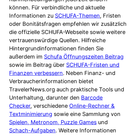
d
s
können. Für verbindliche und aktuelle
i
e
c
Informationen zu
SCHUFA-Themen
, Fristen
c
r
h
oder Bonitätsfragen empfehlen wir zusätzlich
h
F
e
die offizielle SCHUFA-Webseite sowie weitere
k
i
B
vertrauenswürdige Quellen. Hilfreiche
o
r
a
Hintergrundinformationen finden Sie
s
m
n
außerdem im
Schufa Öffnungszeiten Beitrag
t
a
k
sowie im Beitrag über
SCHUFA-Fristen und
e
a
k
Finanzen verbessern
. Neben Finanz- und
n
m
a
Verbraucherinformationen bietet
l
p
r
TravelerNews.org auch praktische Tools und
o
r
t
Unterhaltung, darunter den
Barcode
s
i
e
Checker
, verschiedene
Online-Rechner &
u
v
n
Textminimierung
sowie eine Sammlung von
n
a
M
Spielen, Metronom, Puzzle Games
und
d
t
I
Schach-Aufgaben
. Weitere Informationen
w
e
R