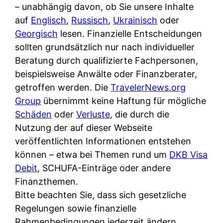
i
– unabhängig davon, ob Sie unsere Inhalte
n
o
n
r
auf
Englisch
,
Russisch
,
Ukrainisch
oder
l
s
k
k
Georgisch
lesen. Finanzielle Entscheidungen
i
:
t
l
sollten grundsätzlich nur nach individueller
n
W
i
i
Beratung durch qualifizierte Fachpersonen,
e
e
o
c
beispielsweise Anwälte oder Finanzberater,
:
n
n
h
getroffen werden. Die
TravelerNews.org
W
n
i
?
Group
übernimmt keine Haftung für mögliche
a
d
e
Schäden
oder
Verluste
, die durch die
s
e
r
Nutzung der auf dieser Webseite
i
r
e
veröffentlichten Informationen entstehen
s
S
n
können – etwa bei Themen rund um
DKB Visa
t
c
r
Debit
, SCHUFA-Einträge oder andere
w
h
u
Finanzthemen.
i
u
s
Bitte beachten Sie, dass sich gesetzliche
r
t
s
Regelungen sowie finanzielle
k
z
i
Rahmenbedingungen jederzeit ändern
l