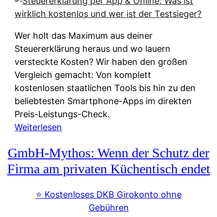
s
s
y
k
s
u
Wer holt das Maximum aus deiner
t
n
Steuererklärung heraus und wo lauern
e
f
versteckte Kosten? Wir haben den großen
m
t
Vergleich gemacht: Von komplett
M
e
kostenlosen staatlichen Tools bis hin zu den
I
i
beliebtesten Smartphone-Apps im direkten
R
e
Preis-Leistungs-Check.
:
n
:
Weiterlesen
W
:
S
i
GmbH-Mythos: Wenn der Schutz der
W
t
e
e
e
Firma am privaten Küchentisch endet
u
r
u
n
s
e
⭐️ Kostenloses DKB Girokonto ohne
d
p
r
Gebühren
i