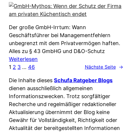
e
e
n
i
r
w
c
k
e
h
l
Der große GmbH-Irrtum: Wann
l
e
ä
Geschäftsführer bei Managementfehlern
c
r
r
unbegrenzt mit dem Privatvermögen haften.
h
t
u
Alles zu § 43 GmbHG und D&O-Schutz
e
I
n
:
Weiterlesen
n
h
g
G
1
2
3
…
46
Nächste Seite
→
L
r
p
m
ä
e
Die Inhalte dieses
Schufa Ratgeber Blogs
e
b
n
D
dienen ausschließlich allgemeinen
r
H
d
a
Informationszwecken. Trotz sorgfältiger
A
-
e
t
Recherche und regelmäßiger redaktioneller
p
M
r
e
Aktualisierung übernimmt der Blog keine
p
y
n
n
Gewähr für Vollständigkeit, Richtigkeit oder
&
t
f
w
Aktualität der bereitgestellten Informationen
O
h
u