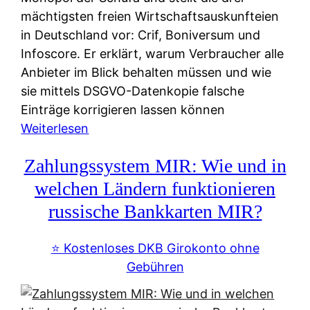
mächtigsten freien Wirtschaftsauskunfteien
in Deutschland vor: Crif, Boniversum und
Infoscore. Er erklärt, warum Verbraucher alle
Anbieter im Blick behalten müssen und wie
sie mittels DSGVO-Datenkopie falsche
Einträge korrigieren lassen können
:
Weiterlesen
S
Zahlungssystem MIR: Wie und in
c
h
welchen Ländern funktionieren
u
russische Bankkarten MIR?
f
a
⭐️ Kostenloses DKB Girokonto ohne
-
Gebühren
A
l