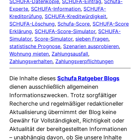
SCHUFA-Datenkopie
, 
SCHUFA-Eintrag
, 
Schufa-
Experte
, 
SCHUFA-Information
, 
SCHUFA-
Kreditprüfung
, 
SCHUFA-Kreditwürdigkeit
, 
SCHUFA-Löschung
, 
Schufa-Score
, 
SCHUFA-Score
Erklärung
, 
SCHUFA-Score-Simulator
, 
SCHUFA-
Simulator
, 
Score-Simulator
, 
sieben Fragen
, 
statistische Prognose
, 
Szenarien ausprobieren
, 
Wohnung mieten
, 
Zahlungsausfall
, 
Zahlungsverhalten
, 
Zahlungsverpflichtungen
Die Inhalte dieses
Schufa Ratgeber Blogs
dienen ausschließlich allgemeinen
Informationszwecken. Trotz sorgfältiger
Recherche und regelmäßiger redaktioneller
Aktualisierung übernimmt der Blog keine
Gewähr für Vollständigkeit, Richtigkeit oder
Aktualität der bereitgestellten Informationen
– unabhängig davon, ob Sie unsere Inhalte