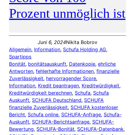
Prozent unmöglich ist
Juni 6, 2024
Nikita Bobrov
Allgemein
, 
Information
, 
Schufa Holding AG
, 
Spartipps
Bonität
, 
bonitätsauskunft
, 
Datenkopie
, 
ehrliche
Antworten
, 
fehlerhafte Informationen
, 
finanzielle
Zuverlässigkeit
, 
hervorragender Score
, 
Information
, 
Kredit beantragen
, 
Kreditwürdigkeit
, 
Kreditwürdigkeit berechnen
, 
Schufa
, 
Schufa
Auskunft
, 
SCHUFA Deutschland
, 
SCHUFA
finanzielle Zuverlässigkeit
, 
SCHUFA kostenloser
Bericht
, 
Schufa online
, 
SCHUFA-Anfrage
, 
Schufa-
Auskunft
, 
SCHUFA-Berichtsanfrage
, 
SCHUFA-
Bewertung
, 
SCHUFA-Bonität
, 
SCHUFA-Datenbank
, 