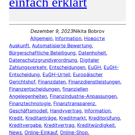
einfach erklärt
Dezember 9, 2023
Nikita Bobrov
Allgemein
, 
Information
, 
Новости
Auskunft
, 
Automatisierte Bewertung
, 
Bürgerschaftliche Beteiligung
, 
Datenhoheit
, 
Datenschutzgrundverordnung
, 
Digitaler
Zahlungsverkehr
, 
Entscheidungen
, 
EuGH
, 
EuGH-
Entscheidung
, 
EuGH-Urteil
, 
Europäischer
Gerichtshof
, 
Finanzdaten
, 
Finanzdienstleistungen
, 
Finanzentscheidungen
, 
finanziellen
Angelegenheiten
, 
Finanzindustrie-Anpassungen
, 
Finanztechnologie
, 
Finanztransparenz
, 
Geschäftsmodell
, 
Handyvertrag
, 
Information
, 
Kredit
, 
Kreditanträge
, 
Kreditmarkt
, 
Kreditprüfung
, 
Kreditvergabe
, 
Kreditvertrag
, 
Kreditwürdigkeit
, 
News
, 
Online-Einkauf
, 
Online-Shop
, 